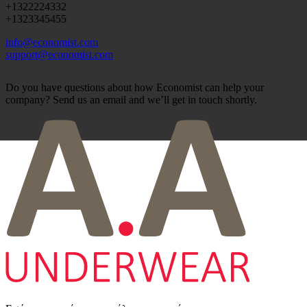
+1322224332
+1323345455
info@economist.com
support@economist.com
Do you have questions about how Economist can help your
company? Send us an email and we’ll get in touch shortly.