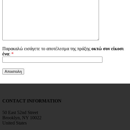
Παρακαλώ εισάγετε το αποτέλεσμα της πράξης
οκτώ συν είκοσι
ένα
:
*
CONTACT INFORMATION
50 East 52nd Street
Brooklyn, NY 10022
United States