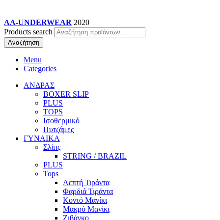
AA-UNDERWEAR
2020
Products search
Αναζήτηση
Menu
Categories
ΑΝΔΡΑΣ
BOXER SLIP
PLUS
TOPS
Ισοθερμικό
Πυτζάμες
ΓΥΝΑΙΚΑ
Σλίπς
STRING / BRAZIL
PLUS
Tops
Λεπτή Τιράντα
Φαρδιά Τιράντα
Κοντό Μανίκι
Μακρύ Μανίκι
Ζιβάγκο