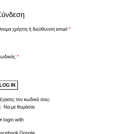
Σύνδεση
νομα χρήστη ή διεύθυνση email
*
ωδικός
*
LOG IN
έχασες τον κωδικό σου;
Να με θυμάσαι
r login with
acebook
Google