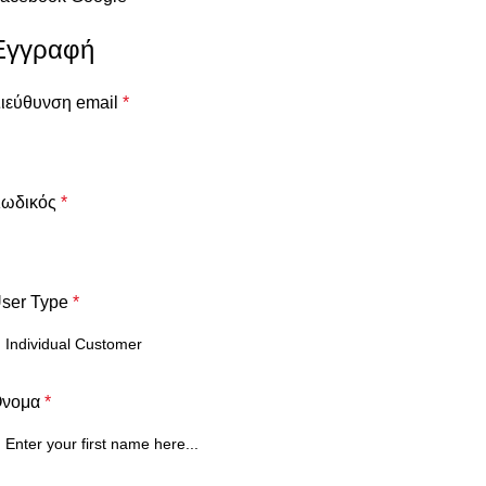
Εγγραφή
ιεύθυνση email
*
ωδικός
*
ser Type
*
Όνομα
*