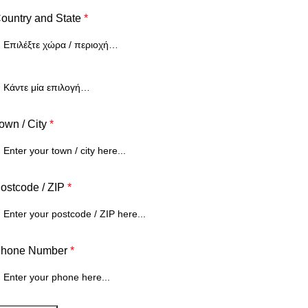
ountry and State
*
own / City
*
ostcode / ZIP
*
hone Number
*