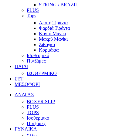
STRING / BRAZIL
PLUS
Tops
Λεπτή Τιράντα
Φαρδιά Τιράντα
Κοντό Μανίκι
Μακρύ Μανίκι
Ζιβάγκο
Κορμάκια
Ισοθερμικό
Πυτζάμες
ΠΑΙΔΙ
ΙΣΟΘΕΡΜΙΚΟ
ΣΕΤ
ΜΕΣΟΦΟΡΙ
ΑΝΔΡΑΣ
BOXER SLIP
PLUS
TOPS
Ισοθερμικό
Πυτζάμες
ΓΥΝΑΙΚΑ
Σλίπς