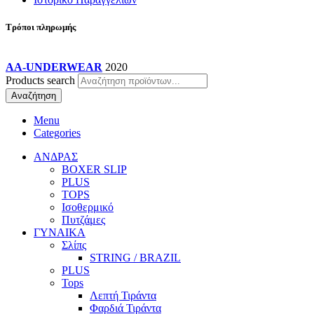
Τρόποι πληρωμής
AA-UNDERWEAR
2020
Products search
Αναζήτηση
Menu
Categories
ΑΝΔΡΑΣ
BOXER SLIP
PLUS
TOPS
Ισοθερμικό
Πυτζάμες
ΓΥΝΑΙΚΑ
Σλίπς
STRING / BRAZIL
PLUS
Tops
Λεπτή Τιράντα
Φαρδιά Τιράντα