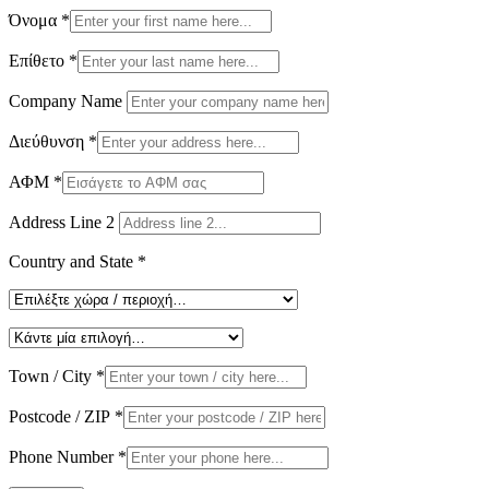
Όνομα
*
Επίθετο
*
Company Name
Διεύθυνση
*
ΑΦΜ
*
Address Line 2
Country and State
*
Town / City
*
Postcode / ZIP
*
Phone Number
*