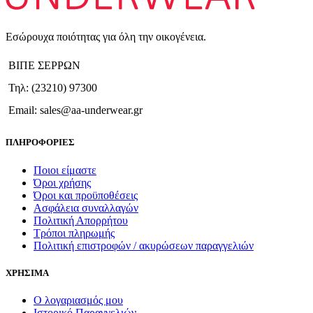
Εσώρουχα ποιότητας για όλη την οικογένεια.
ΒΙΠΕ ΣΕΡΡΩΝ
Τηλ: (23210) 97300
Email: sales@aa-underwear.gr
ΠΛΗΡΟΦΟΡΙΕΣ
Ποιοι είμαστε
Όροι χρήσης
Όροι και προϋποθέσεις
Ασφάλεια συναλλαγών
Πολιτική Απορρήτου
Τρόποι πληρωμής
Πολιτική επιστροφών / ακυρώσεων παραγγελιών
ΧΡΗΣΙΜΑ
Ο λογαριασμός μου
Ιστορικό Παραγγελιών