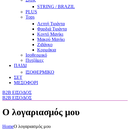
STRING / BRAZIL
PLUS
Tops
Λεπτή Τιράντα
Φαρδιά Τιράντα
Κοντό Μανίκι
Μακρύ Μανίκι
Ζιβάγκο
Κορμάκια
Ισοθερμικό
Πυτζάμες
ΠΑΙΔΙ
ΙΣΟΘΕΡΜΙΚΟ
ΣΕΤ
ΜΕΣΟΦΟΡΙ
B2B ΕΙΣΟΔΟΣ
B2B ΕΙΣΟΔΟΣ
Ο λογαριασμός μου
Home
Ο λογαριασμός μου