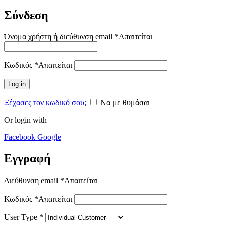
Σύνδεση
Όνομα χρήστη ή διεύθυνση email
*
Απαιτείται
Κωδικός
*
Απαιτείται
Log in
Ξέχασες τον κωδικό σου;
Να με θυμάσαι
Or login with
Facebook
Google
Εγγραφή
Διεύθυνση email
*
Απαιτείται
Κωδικός
*
Απαιτείται
User Type
*