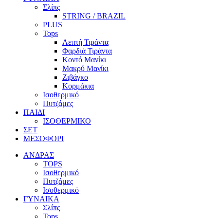
Σλίπς
STRING / BRAZIL
PLUS
Tops
Λεπτή Τιράντα
Φαρδιά Τιράντα
Κοντό Μανίκι
Μακρύ Μανίκι
Ζιβάγκο
Κορμάκια
Ισοθερμικό
Πυτζάμες
ΠΑΙΔΙ
ΙΣΟΘΕΡΜΙΚΟ
ΣΕΤ
ΜΕΣΟΦΟΡΙ
ΑΝΔΡΑΣ
TOPS
Ισοθερμικό
Πυτζάμες
Ισοθερμικό
ΓΥΝΑΙΚΑ
Σλίπς
Tops