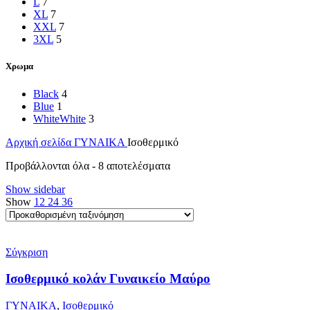
L
7
XL
7
XXL
7
3XL
5
Χρωμα
Black
4
Blue
1
White
White
3
Αρχική σελίδα
ΓΥΝΑΙΚΑ
Ισοθερμικό
Προβάλλονται όλα - 8 αποτελέσματα
Show sidebar
Show
12
24
36
Σύγκριση
Ισοθερμικό κολάν Γυναικείο Μαύρο
ΓΥΝΑΙΚΑ
,
Ισοθερμικό