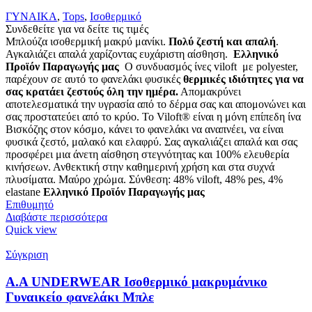
ΓΥΝΑΙΚΑ
,
Tops
,
Ισοθερμικό
Συνδεθείτε για να δείτε τις τιμές
Μπλούζα ισοθερμική μακρύ μανίκι.
Πολύ ζεστή και απαλή
.
Αγκαλιάζει απαλά χαρίζοντας ευχάριστη αίσθηση.
Ελληνικό
Προϊόν Παραγωγής μας
Ο συνδυασμός ίνες viloft με polyester,
παρέχουν σε αυτό το φανελάκι φυσικές
θερμικές
ιδιότητες για να
σας κρατάει ζεστούς όλη την ημέρα.
Απομακρύνει
αποτελεσματικά την υγρασία από το δέρμα σας και απομονώνει και
σας προστατεύει από το κρύο. Το Viloft® είναι η μόνη επίπεδη ίνα
Βισκόζης στον κόσμο, κάνει το φανελάκι να αναπνέει, να είναι
φυσικά ζεστό, μαλακό και ελαφρύ. Σας αγκαλιάζει απαλά και σας
προσφέρει μια άνετη αίσθηση στεγνότητας και 100% ελευθερία
κινήσεων. Ανθεκτική στην καθημερινή χρήση και στα συχνά
πλυσίματα. Μαύρο χρώμα. Σύνθεση: 48% viloft, 48% pes, 4%
elastane
Ελληνικό Προϊόν Παραγωγής μας
Επιθυμητό
Διαβάστε περισσότερα
Quick view
Σύγκριση
Α.A UNDERWEAR Ισοθερμικό μακρυμάνικο
Γυναικείο φανελάκι Μπλε