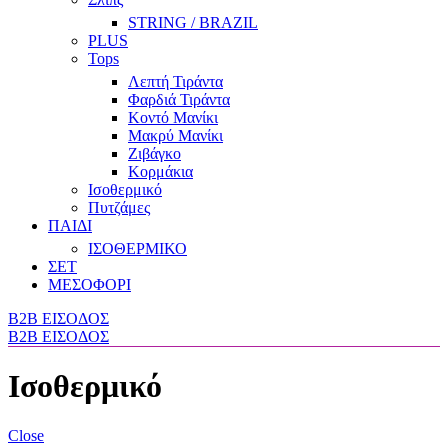
STRING / BRAZIL
PLUS
Tops
Λεπτή Τιράντα
Φαρδιά Τιράντα
Κοντό Μανίκι
Μακρύ Μανίκι
Ζιβάγκο
Κορμάκια
Ισοθερμικό
Πυτζάμες
ΠΑΙΔΙ
ΙΣΟΘΕΡΜΙΚΟ
ΣΕΤ
ΜΕΣΟΦΟΡΙ
B2B ΕΙΣΟΔΟΣ
B2B ΕΙΣΟΔΟΣ
Ισοθερμικό
Close