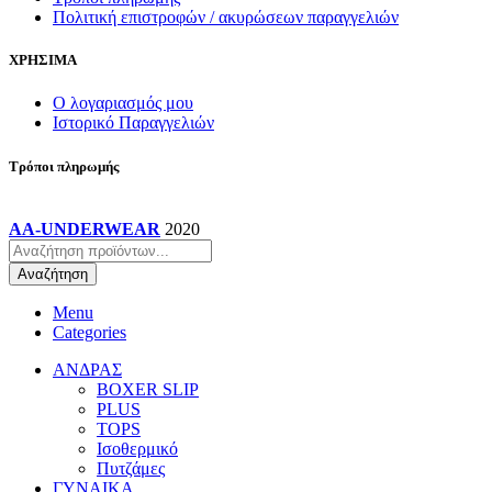
Πολιτική επιστροφών / ακυρώσεων παραγγελιών
ΧΡΗΣΙΜΑ
Ο λογαριασμός μου
Ιστορικό Παραγγελιών
Τρόποι πληρωμής
AA-UNDERWEAR
2020
Products
search
Αναζήτηση
Menu
Categories
ΑΝΔΡΑΣ
BOXER SLIP
PLUS
TOPS
Ισοθερμικό
Πυτζάμες
ΓΥΝΑΙΚΑ