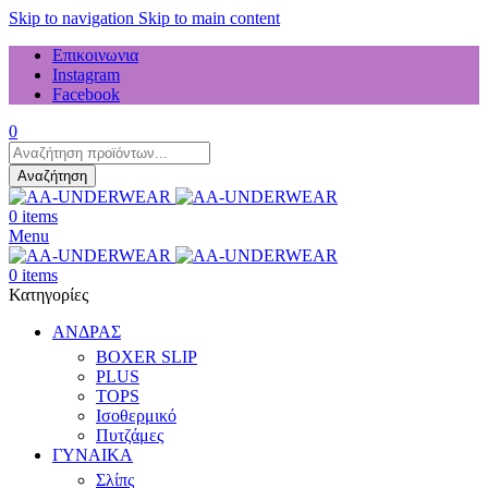
Skip to navigation
Skip to main content
Επικοινωνια
Instagram
Facebook
0
Products
search
Αναζήτηση
0
items
Menu
0
items
Κατηγορίες
ΑΝΔΡΑΣ
BOXER SLIP
PLUS
TOPS
Ισοθερμικό
Πυτζάμες
ΓΥΝΑΙΚΑ
Σλίπς