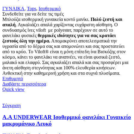
ΓΥΝΑΙΚΑ
,
Tops
,
Ισοθερμικό
Συνδεθείτε για να δείτε τις τιμές
Μπλούζα ισοθερμική γυναικεία κοντό μανίκι.
Πολύ ζεστή και
απαλή
. Αγκαλιάζει απαλά χαρίζοντας ευχάριστη αίσθηση. Ο
συνδυασμός ίνες viloft με polyester, παρέχουν σε αυτό το
φανελάκι φυσικές
θερμικές
ιδιότητες για να σας κρατάει
ζεστούς όλη την ημέρα.
Απομακρύνει αποτελεσματικά την
υγρασία από το δέρμα σας και απομονώνει και σας προστατεύει
από το κρύο. Το Viloft® είναι η μόνη επίπεδη ίνα Βισκόζης στον
κόσμο, κάνει το φανελάκι να αναπνέει, να είναι φυσικά ζεστό,
μαλακό και ελαφρύ. Σας αγκαλιάζει απαλά και σας προσφέρει μια
άνετη αίσθηση στεγνότητας και 100% ελευθερία κινήσεων.
Ανθεκτική στην καθημερινή χρήση και στα συχνά πλυσίματα.
Επιθυμητό
Διαβάστε περισσότερα
Quick view
Σύγκριση
Α.A UNDERWEAR Ισοθερμικό φανελάκι Γυναικείο
μακρυμάνικο Λευκό