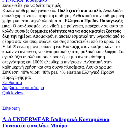
ΓΥΝΑΙΚΑ
,
Ισοθερμικό
Συνδεθείτε για να δείτε τις τιμές
Κολάν ισοθερμικό γυναικείο.
Πολύ ζεστό και απαλό
. Αγκαλιάζει
απαλά χαρίζοντας ευχάριστη αίσθηση. Ανθεκτικό στην καθημερινή
χρήση και στα συχνά πλυσίματα.
Ελληνικό Προϊόν Παραγωγής
μας .
Ο συνδυασμός ίνες viloft με polyester, παρέχουν σε αυτό το
κολάν φυσικές
θερμικές
ιδιότητες για να σας κρατάει ζεστούς
όλη την ημέρα.
Απομακρύνει αποτελεσματικά την υγρασία από το
δέρμα σας και απομονώνει και σας προστατεύει από το κρύο. Το
Viloft® είναι η μόνη επίπεδη ίνα Βισκόζης στον κόσμο, κάνει το
κολάν να αναπνέει, να είναι φυσικά ζεστό, μαλακό και ελαφρύ. Σας
αγκαλιάζει απαλά και σας προσφέρει μια άνετη αίσθηση
στεγνότητας και 100% ελευθερία κινήσεων. Ανθεκτική στην
καθημερινή χρήση και στα συχνά πλυσίματα. Λευκό χρώμα.
Σύνθεση: 48% viloft, 48% pes, 4% elastane Ελληνικό Προϊόν
Παραγωγής μας
Επιθυμητό
Διαβάστε περισσότερα
Quick view
Σύγκριση
Α.A UNDERWEAR Ισοθερμικό Κοντομάνικο
Γυναικείο φανελάκι Μαύρο