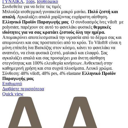
ΓΥΝΑΙΚΑ
,
Tops
,
Ισοθερμικό
Συνδεθείτε για να δείτε τις τιμές
Μπλούζα ισοθερμική γυναικεία μακρύ μανίκι.
Πολύ ζεστή και
απαλή
. Αγκαλιάζει απαλά χαρίζοντας ευχάριστη αίσθηση.
Ελληνικό Προϊόν Παραγωγής μας
Ο συνδυασμός ίνες viloft με
polyester, παρέχουν σε αυτό το φανελάκι φυσικές
θερμικές
ιδιότητες για να σας κρατάει ζεστούς όλη την ημέρα.
Απομακρύνει αποτελεσματικά την υγρασία από το δέρμα σας και
απομονώνει και σας προστατεύει από το κρύο. Το Viloft® είναι η
μόνη επίπεδη ίνα Βισκόζης στον κόσμο, κάνει το φανελάκι να
αναπνέει, να είναι φυσικά ζεστό, μαλακό και ελαφρύ. Σας
αγκαλιάζει απαλά και σας προσφέρει μια άνετη αίσθηση
στεγνότητας και 100% ελευθερία κινήσεων. Ανθεκτική στην
καθημερινή χρήση και στα συχνά πλυσίματα. Λευκό χρώμα.
Σύνθεση: 48% viloft, 48% pes, 4% elastane
Ελληνικό Προϊόν
Παραγωγής μας
Επιθυμητό
Διαβάστε περισσότερα
Quick view