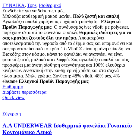
ΓΥΝΑΙΚΑ
,
Tops
,
Ισοθερμικό
Συνδεθείτε για να δείτε τις τιμές
Μπλούζα ισοθερμική μακρύ μανίκι.
Πολύ ζεστή και απαλή
.
Αγκαλιάζει απαλά χαρίζοντας ευχάριστη αίσθηση.
Ελληνικό
Προϊόν Παραγωγής μας
Ο συνδυασμός ίνες viloft με polyester,
παρέχουν σε αυτό το φανελάκι φυσικές
θερμικές
ιδιότητες για να
σας κρατάει ζεστούς όλη την ημέρα.
Απομακρύνει
αποτελεσματικά την υγρασία από το δέρμα σας και απομονώνει και
σας προστατεύει από το κρύο. Το Viloft® είναι η μόνη επίπεδη ίνα
Βισκόζης στον κόσμο, κάνει το φανελάκι να αναπνέει, να είναι
φυσικά ζεστό, μαλακό και ελαφρύ. Σας αγκαλιάζει απαλά και σας
προσφέρει μια άνετη αίσθηση στεγνότητας και 100% ελευθερία
κινήσεων. Ανθεκτική στην καθημερινή χρήση και στα συχνά
πλυσίματα. Μπλε χρώμα. Σύνθεση: 48% viloft, 48% pes, 4%
elastane
Ελληνικό Προϊόν Παραγωγής μας
Επιθυμητό
Διαβάστε περισσότερα
Quick view
Σύγκριση
Α.A UNDERWEAR Ισοθερμικό φανελάκι Γυναικείο
Κοντομάνικο Λευκό