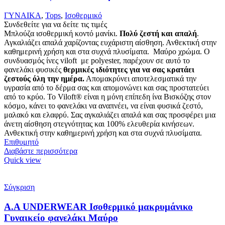
ΓΥΝΑΙΚΑ
,
Tops
,
Ισοθερμικό
Συνδεθείτε για να δείτε τις τιμές
Μπλούζα ισοθερμική κοντό μανίκι.
Πολύ ζεστή και απαλή
.
Αγκαλιάζει απαλά χαρίζοντας ευχάριστη αίσθηση. Ανθεκτική στην
καθημερινή χρήση και στα συχνά πλυσίματα. Μαύρο χρώμα. Ο
συνδυασμός ίνες viloft με polyester, παρέχουν σε αυτό το
φανελάκι φυσικές
θερμικές
ιδιότητες για να σας κρατάει
ζεστούς όλη την ημέρα.
Απομακρύνει αποτελεσματικά την
υγρασία από το δέρμα σας και απομονώνει και σας προστατεύει
από το κρύο. Το Viloft® είναι η μόνη επίπεδη ίνα Βισκόζης στον
κόσμο, κάνει το φανελάκι να αναπνέει, να είναι φυσικά ζεστό,
μαλακό και ελαφρύ. Σας αγκαλιάζει απαλά και σας προσφέρει μια
άνετη αίσθηση στεγνότητας και 100% ελευθερία κινήσεων.
Ανθεκτική στην καθημερινή χρήση και στα συχνά πλυσίματα.
Επιθυμητό
Διαβάστε περισσότερα
Quick view
Σύγκριση
Α.A UNDERWEAR Ισοθερμικό μακρυμάνικο
Γυναικείο φανελάκι Μαύρο