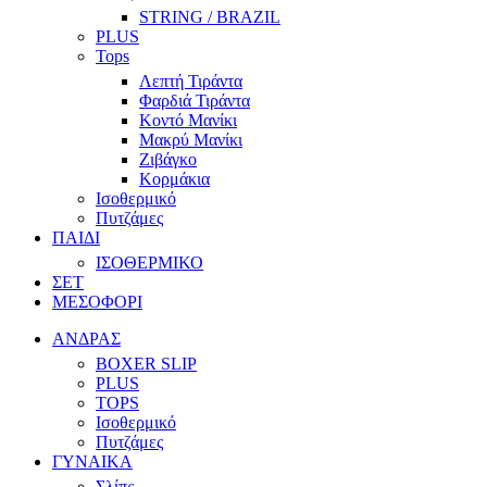
STRING / BRAZIL
PLUS
Tops
Λεπτή Τιράντα
Φαρδιά Τιράντα
Κοντό Μανίκι
Μακρύ Μανίκι
Ζιβάγκο
Κορμάκια
Ισοθερμικό
Πυτζάμες
ΠΑΙΔΙ
ΙΣΟΘΕΡΜΙΚΟ
ΣΕΤ
ΜΕΣΟΦΟΡΙ
ΑΝΔΡΑΣ
BOXER SLIP
PLUS
TOPS
Ισοθερμικό
Πυτζάμες
ΓΥΝΑΙΚΑ
Σλίπς