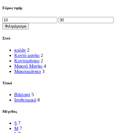
Εύρος τιμής
Ελάχιστη
Μέγιστη
τιμή
τιμή
Φιλτράρισμα
Στυλ
κολάν
2
Κοντό μανίκι
2
Κοντομάνικο
2
Μακρύ Μανίκι
4
Μακρυμάνικο
3
Υλικό
Βάιλοφτ
5
Ισοθερμικό
8
Μέγεθος
S
7
M
7