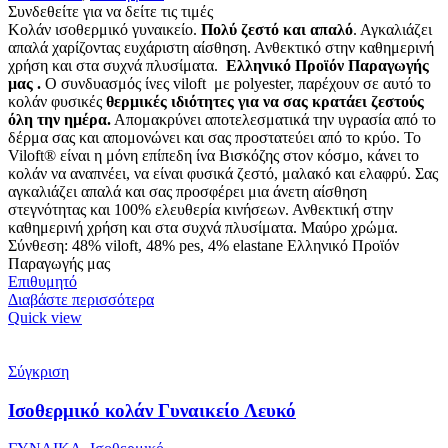
Συνδεθείτε για να δείτε τις τιμές
Κολάν ισοθερμικό γυναικείο.
Πολύ ζεστό και απαλό
. Αγκαλιάζει
απαλά χαρίζοντας ευχάριστη αίσθηση. Ανθεκτικό στην καθημερινή
χρήση και στα συχνά πλυσίματα.
Ελληνικό Προϊόν Παραγωγής
μας .
Ο συνδυασμός ίνες viloft με polyester, παρέχουν σε αυτό το
κολάν φυσικές
θερμικές
ιδιότητες για να σας κρατάει ζεστούς
όλη την ημέρα.
Απομακρύνει αποτελεσματικά την υγρασία από το
δέρμα σας και απομονώνει και σας προστατεύει από το κρύο. Το
Viloft® είναι η μόνη επίπεδη ίνα Βισκόζης στον κόσμο, κάνει το
κολάν να αναπνέει, να είναι φυσικά ζεστό, μαλακό και ελαφρύ. Σας
αγκαλιάζει απαλά και σας προσφέρει μια άνετη αίσθηση
στεγνότητας και 100% ελευθερία κινήσεων. Ανθεκτική στην
καθημερινή χρήση και στα συχνά πλυσίματα. Μαύρο χρώμα.
Σύνθεση: 48% viloft, 48% pes, 4% elastane Ελληνικό Προϊόν
Παραγωγής μας
Επιθυμητό
Διαβάστε περισσότερα
Quick view
Σύγκριση
Ισοθερμικό κολάν Γυναικείο Λευκό