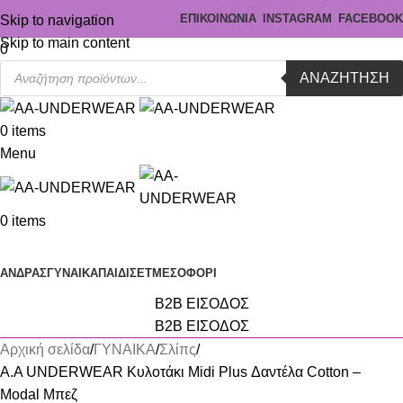
ΕΠΙΚΟΙΝΩΝΙΑ
INSTAGRAM
FACEBOOK
Skip to navigation
Skip to main content
0
ΑΝΑΖΉΤΗΣΗ
0
items
Menu
0
items
Κατηγορίες
ΑΝΔΡΑΣ
ΓΥΝΑΙΚΑ
ΠΑΙΔΙ
ΣΕΤ
ΜΕΣΟΦΟΡΙ
B2B ΕΙΣΟΔΟΣ
B2B ΕΙΣΟΔΟΣ
Αρχική σελίδα
ΓΥΝΑΙΚΑ
Σλίπς
Α.A UNDERWEAR Κυλοτάκι Midi Plus Δαντέλα Cotton –
Modal Μπεζ