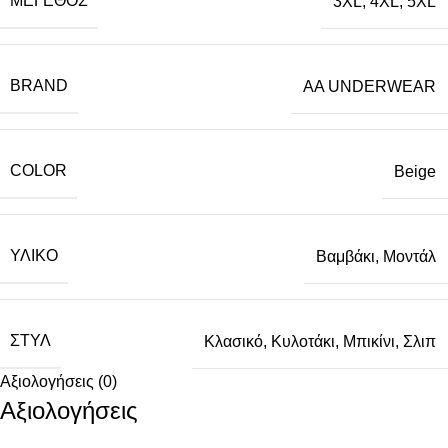
ΜΈΓΕΘΟΣ
3XL
,
4XL
,
5XL
BRAND
AA UNDERWEAR
COLOR
Beige
ΥΛΙΚΌ
Βαμβάκι
,
Μοντάλ
ΣΤΥΛ
Κλασικό
,
Κυλοτάκι
,
Μπικίνι
,
Σλιπ
Αξιολογήσεις (0)
Αξιολογήσεις