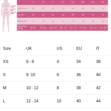
Size
UK
US
EU
ΙΤ
XS
6 - 8
4
34
38
S
8 -10
6
36
40
M
10 - 12
8
38
42
L
12 - 14
10
40
44