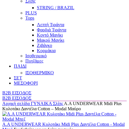
Σλίπς
STRING / BRAZIL
PLUS
Tops
Λεπτή Τιράντα
Φαρδιά Τιράντα
Κοντό Μανίκι
Μακρύ Μανίκι
Ζιβάγκο
Κορμάκια
Ισοθερμικό
Πυτζάμες
ΠΑΙΔΙ
ΙΣΟΘΕΡΜΙΚΟ
ΣΕΤ
ΜΕΣΟΦΟΡΙ
B2B ΕΙΣΟΔΟΣ
B2B ΕΙΣΟΔΟΣ
Αρχική σελίδα
ΓΥΝΑΙΚΑ
Σλίπς
Α.A UNDERWEAR Midi Plus
Κυλοτάκι Δαντέλα Cotton – Modal Μαύρο
Α.A UNDERWEAR Κυλοτάκι Midi Plus Δαντέλα Cotton - Modal