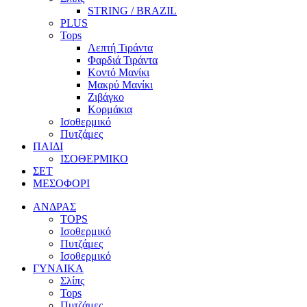
STRING / BRAZIL
PLUS
Tops
Λεπτή Τιράντα
Φαρδιά Τιράντα
Κοντό Μανίκι
Μακρύ Μανίκι
Ζιβάγκο
Κορμάκια
Ισοθερμικό
Πυτζάμες
ΠΑΙΔΙ
ΙΣΟΘΕΡΜΙΚΟ
ΣΕΤ
ΜΕΣΟΦΟΡΙ
ΑΝΔΡΑΣ
TOPS
Ισοθερμικό
Πυτζάμες
Ισοθερμικό
ΓΥΝΑΙΚΑ
Σλίπς
Tops
Πυτζάμες