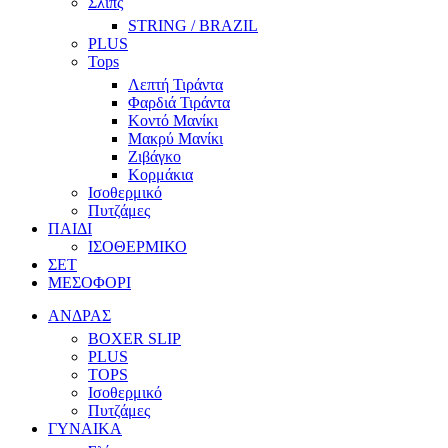
Σλίπς
STRING / BRAZIL
PLUS
Tops
Λεπτή Τιράντα
Φαρδιά Τιράντα
Κοντό Μανίκι
Μακρύ Μανίκι
Ζιβάγκο
Κορμάκια
Ισοθερμικό
Πυτζάμες
ΠΑΙΔΙ
ΙΣΟΘΕΡΜΙΚΟ
ΣΕΤ
ΜΕΣΟΦΟΡΙ
ΑΝΔΡΑΣ
BOXER SLIP
PLUS
TOPS
Ισοθερμικό
Πυτζάμες
ΓΥΝΑΙΚΑ