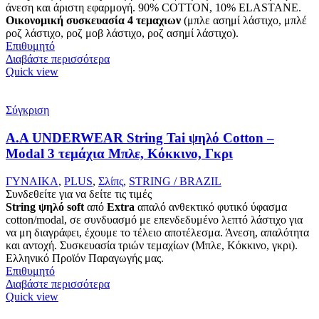
άνεση και άριστη εφαρμογή. 90% COTTON, 10% ELASTANΕ.
Οικονομική συσκευασία 4 τεμαχιων
(μπλε ασημί λάστιχο, μπλέ
ροζ λάστιχο, ροζ μοβ λάστιχο, ροζ ασημί λάστιχο).
Επιθυμητό
Διαβάστε περισσότερα
Quick view
Σύγκριση
A.A UNDERWEAR String Tai ψηλό Cotton –
Modal 3 τεμάχια Μπλε, Κόκκινο, Γκρι
ΓΥΝΑΙΚΑ
,
PLUS
,
Σλίπς
,
STRING / BRAZIL
Συνδεθείτε για να δείτε τις τιμές
String ψηλό
soft
από
Extra
απαλό ανθεκτικό φυτικό ύφασμα
cotton/modal, σε συνδυασμό με επενδεδυμένο λεπτό λάστιχο για
να μη διαγράφει, έχουμε το τέλειο αποτέλεσμα. Άνεση, απαλότητα
και αντοχή. Συσκευασία τριών τεμαχίων (Μπλε, Κόκκινο, γκρι).
Ελληνικό Προϊόν Παραγωγής μας.
Επιθυμητό
Διαβάστε περισσότερα
Quick view