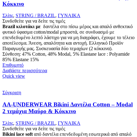
Κόκκινο
Σλίπς
,
STRING / BRAZIL
,
ΓΥΝΑΙΚΑ
Συνδεθείτε για να δείτε τις τιμές
Brazil κιλοτάκι με
δαντέλα στο πίσω μέρος και απαλό ανθεκτικό
φυτικό ύφασμα cotton/modal μπροστά, σε συνδυασμό με
επενδεδυμένο λεπτό λάστιχο για να μη διαγράφει, έχουμε το τέλειο
αποτέλεσμα. Άνεση, απαλότητα και αντοχή. Ελληνικό Προϊόν
Παραγωγής μας. Συσκευασία δύο τεμαχίων (2 κόκκινα).
Σύνθεση: 47% Cotton, 48% Modal, 5% Elastane lace : Polyamide
85% Elastane 15%
Επιθυμητό
Διαβάστε περισσότερα
Quick view
Σύγκριση
AA-UNDERWEAR Bikini Δαντέλα Cotton – Modal
2 τεμάχια Μαύρο & Κόκκινο
Σλίπς
,
STRING / BRAZIL
,
ΓΥΝΑΙΚΑ
Συνδεθείτε για να δείτε τις τιμές
Bikini lace soft
από δαντέλα επενδεδυμένη εσωτερικά από απαλό