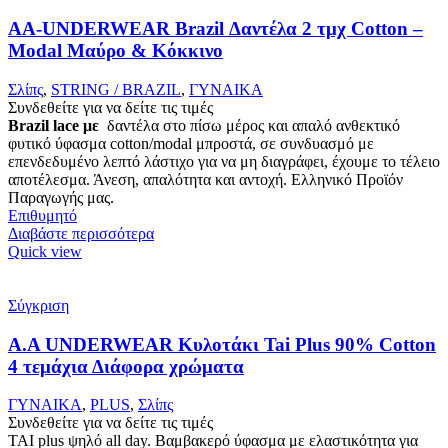
AA-UNDERWEAR Brazil Δαντέλα 2 τμχ Cotton –
Modal Μαύρο & Κόκκινο
Σλίπς
,
STRING / BRAZIL
,
ΓΥΝΑΙΚΑ
Συνδεθείτε για να δείτε τις τιμές
Brazil lace με
δαντέλα στο πίσω μέρος και απαλό ανθεκτικό
φυτικό ύφασμα cotton/modal μπροστά, σε συνδυασμό με
επενδεδυμένο λεπτό λάστιχο για να μη διαγράφει, έχουμε το τέλειο
αποτέλεσμα. Άνεση, απαλότητα και αντοχή. Ελληνικό Προϊόν
Παραγωγής μας.
Επιθυμητό
Διαβάστε περισσότερα
Quick view
Σύγκριση
Α.A UNDERWEAR Κυλοτάκι Tai Plus 90% Cotton
4 τεμάχια Διάφορα χρώματα
ΓΥΝΑΙΚΑ
,
PLUS
,
Σλίπς
Συνδεθείτε για να δείτε τις τιμές
ΤΑΙ plus ψηλό all day. Βαμβακερό ύφασμα με ελαστικότητα για