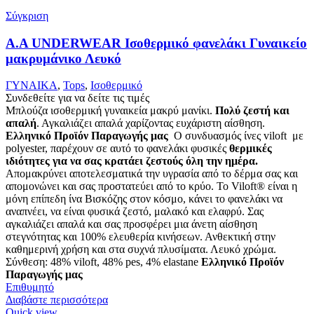
Σύγκριση
Α.A UNDERWEAR Ισοθερμικό φανελάκι Γυναικείο
μακρυμάνικο Λευκό
ΓΥΝΑΙΚΑ
,
Tops
,
Ισοθερμικό
Συνδεθείτε για να δείτε τις τιμές
Μπλούζα ισοθερμική γυναικεία μακρύ μανίκι.
Πολύ ζεστή και
απαλή
. Αγκαλιάζει απαλά χαρίζοντας ευχάριστη αίσθηση.
Ελληνικό Προϊόν Παραγωγής μας
Ο συνδυασμός ίνες viloft με
polyester, παρέχουν σε αυτό το φανελάκι φυσικές
θερμικές
ιδιότητες για να σας κρατάει ζεστούς όλη την ημέρα.
Απομακρύνει αποτελεσματικά την υγρασία από το δέρμα σας και
απομονώνει και σας προστατεύει από το κρύο. Το Viloft® είναι η
μόνη επίπεδη ίνα Βισκόζης στον κόσμο, κάνει το φανελάκι να
αναπνέει, να είναι φυσικά ζεστό, μαλακό και ελαφρύ. Σας
αγκαλιάζει απαλά και σας προσφέρει μια άνετη αίσθηση
στεγνότητας και 100% ελευθερία κινήσεων. Ανθεκτική στην
καθημερινή χρήση και στα συχνά πλυσίματα. Λευκό χρώμα.
Σύνθεση: 48% viloft, 48% pes, 4% elastane
Ελληνικό Προϊόν
Παραγωγής μας
Επιθυμητό
Διαβάστε περισσότερα
Quick view