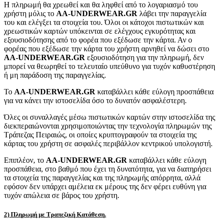
Η πληρωμή θα χρεωθεί και θα ληφθεί από το λογαριασμό του
χρήστη μόλις το
AA-UNDERWEAR.GR
λάβει την παραγγελία
του και ελέγξει τα στοιχεία του. Όλοι οι κάτοχοι πιστωτικών και
χρεωστικών καρτών υπόκεινται σε ελέγχους εγκυρότητας και
εξουσιοδότησης από το φορέα που εξέδωσε την κάρτα. Αν ο
φορέας που εξέδωσε την κάρτα του χρήστη αρνηθεί να δώσει στο
AA-UNDERWEAR.GR
εξουσιοδότηση για την πληρωμή, δεν
μπορεί να θεωρηθεί το τελευταίο υπεύθυνο για τυχόν καθυστέρηση
ή μη παράδοση της παραγγελίας.
Το
AA-UNDERWEAR.GR
καταβάλλει κάθε εύλογη προσπάθεια
για να κάνει την ιστοσελίδα όσο το δυνατόν ασφαλέστερη.
Όλες οι συναλλαγές μέσω πιστωτικών καρτών στην ιστοσελίδα της
διεκπεραιώνονται χρησιμοποιώντας την τεχνολογία πληρωμών της
Τράπεζας Πειραιώς, οι οποίες κρυπτογραφούν τα στοιχεία της
κάρτας του χρήστη σε ασφαλές περιβάλλον κεντρικού υπολογιστή.
Επιπλέον, το
AA-UNDERWEAR.GR
καταβάλλει κάθε εύλογη
προσπάθεια, στο βαθμό που έχει τη δυνατότητα, για να διατηρήσει
τα στοιχεία της παραγγελίας και της πληρωμής απόρρητα, αλλά
εφόσον δεν υπάρχει αμέλεια εκ μέρους της δεν φέρει ευθύνη για
τυχόν απώλεια σε βάρος του χρήστη.
2) Πληρωμή με Τραπεζική Κατάθεση.