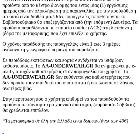
προϊόντα από το κέντρο διανομής του εντός μίας (1) εργάσιμης
ημέρας από την ολοκλήρωση της παραγγελίας, με την προϋπόθεση
ότι αυτά είναι διαθέσιμα. Όσες παραγγελίες τοποθετούνται το
Σαββατοκύριακο θα επεξεργάζονται από (την επόμενη) Δευτέρα. Τα
προϊόντα παραδίδονται με εταιρεία courier (ACS) στη διεύθυνση
(έδρα της μεταφορικής) που έχει επιλέξει ο χρήστης.
Ο χρόνος παράδοσης της παραγγελίας είναι 1 έως 3 ημέρες,
ανάλογα τη γεωγραφική περιοχή του παραλήπτη.
Σε περιόδους εκπτώσεων και εορτών ενδέχεται να υπάρξουν
καθυστερήσεις. Το
AA-UNDERWEAR.GR
θα ενημερώνει με e-
mail για τυχόν καθυστερήσεις στην παραγγελία του χρήστη. Το
AA-UNDERWEAR.GR
δεν ευθύνεται για καθυστερήσεις που
δεν προκύπτουν από δική του υπαιτιότητα ή οφείλονται σε λόγους
ανωτέρας βίας.
Στην περίπτωση που ο χρήστης επιθυμεί να του παραδοθούν τα
προϊόντα σε συντομότερο χρονικό διάστημα, (παράδοση Σάββατο)
θα χρεώνεται επιπλέον.
*Τα μεταφορικά σε όλη την Ελλάδα είναι δωρεάν.(άνω των 40€)