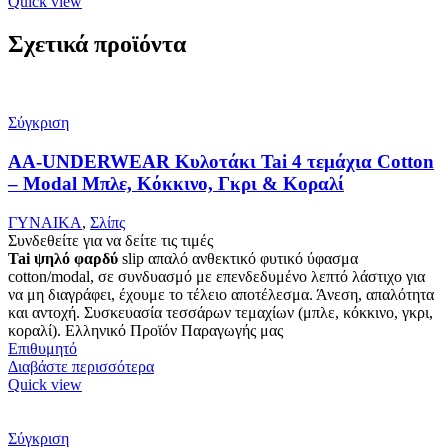
Quick view
Σχετικά προϊόντα
Σύγκριση
AA-UNDERWEAR Κυλοτάκι Tai 4 τεμάχια Cotton
– Modal Μπλε, Κόκκινο, Γκρι & Κοραλί
ΓΥΝΑΙΚΑ
,
Σλίπς
Συνδεθείτε για να δείτε τις τιμές
Tai ψηλό φαρδύ
slip απαλό ανθεκτικό φυτικό ύφασμα
cotton/modal, σε συνδυασμό με επενδεδυμένο λεπτό λάστιχο για
να μη διαγράφει, έχουμε το τέλειο αποτέλεσμα. Άνεση, απαλότητα
και αντοχή. Συσκευασία τεσσάρων τεμαχίων (μπλε, κόκκινο, γκρι,
κοραλί). Ελληνικό Προϊόν Παραγωγής μας
Επιθυμητό
Διαβάστε περισσότερα
Quick view
Σύγκριση