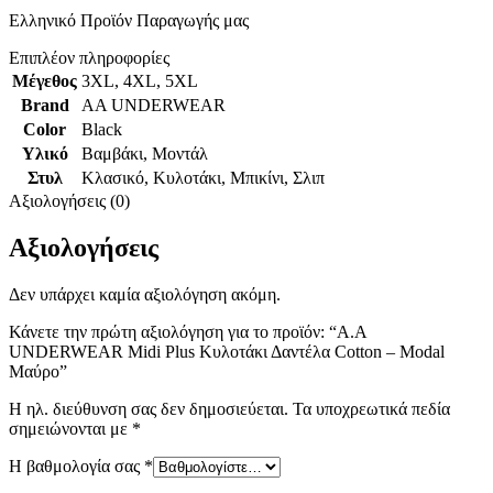
Ελληνικό Προϊόν Παραγωγής μας
Επιπλέον πληροφορίες
Μέγεθος
3XL
,
4XL
,
5XL
Brand
AA UNDERWEAR
Color
Black
Υλικό
Βαμβάκι
,
Μοντάλ
Στυλ
Κλασικό
,
Κυλοτάκι
,
Μπικίνι
,
Σλιπ
Αξιολογήσεις (0)
Αξιολογήσεις
Δεν υπάρχει καμία αξιολόγηση ακόμη.
Κάνετε την πρώτη αξιολόγηση για το προϊόν: “Α.A
UNDERWEAR Midi Plus Κυλοτάκι Δαντέλα Cotton – Modal
Μαύρο”
Η ηλ. διεύθυνση σας δεν δημοσιεύεται.
Τα υποχρεωτικά πεδία
σημειώνονται με
*
Η βαθμολογία σας
*