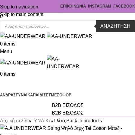
ΕΠΙΚΟΙΝΩΝΙΑ
INSTAGRAM
FACEBOOK
Skip to navigation
Skip to main content
0
ΑΝΑΖΉΤΗΣΗ
0
items
Menu
0
items
Κατηγορίες
ΑΝΔΡΑΣ
ΓΥΝΑΙΚΑ
ΠΑΙΔΙ
ΣΕΤ
ΜΕΣΟΦΟΡΙ
B2B ΕΙΣΟΔΟΣ
B2B ΕΙΣΟΔΟΣ
Αρχική σελίδα
ΓΥΝΑΙΚΑ
Σλίπς
Back to products