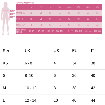
Size
UK
US
EU
ΙΤ
XS
6 - 8
4
34
38
S
8 -10
6
36
40
M
10 - 12
8
38
42
L
12 - 14
10
40
44