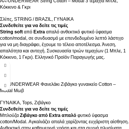
AA-UNDERWEAR String Cotton – Modal 3 τεμάχια Μπλε,
Κόκκινο & Γκρι
Σλίπς
,
STRING / BRAZIL
,
ΓΥΝΑΙΚΑ
Συνδεθείτε για να δείτε τις τιμές
String
soft
από
Extra
απαλό ανθεκτικό φυτικό ύφασμα
cotton/modal, σε συνδυασμό με επενδεδυμένο λεπτό λάστιχο
για να μη διαγράφει, έχουμε το τέλειο αποτέλεσμα. Άνεση,
απαλότητα και αντοχή. Συσκευασία τριών τεμαχίων (1 Μπλε, 1
Κόκκινο, 1 Γκρι). Ελληνικό Προϊόν Παραγωγής μας.
Α.A UNDERWEAR Φανελάκι Ζιβάγκο γυναικείο Cotton –
Modal Μωβ
ΓΥΝΑΙΚΑ
,
Tops
,
Ζιβάγκο
Συνδεθείτε για να δείτε τις τιμές
Μπλούζα
Ζιβάγκο από Extra απαλό
φυτικό ύφασμα
cotton/Modal. Αγκαλιάζει απαλά χαρίζοντας ευχάριστη αίσθηση.
Ανθεκτικό στην καθημερινή χρήση και στα συχνά πλυσίματα.