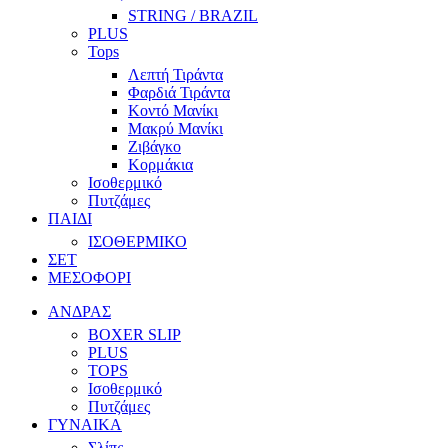
STRING / BRAZIL
PLUS
Tops
Λεπτή Τιράντα
Φαρδιά Τιράντα
Κοντό Μανίκι
Μακρύ Μανίκι
Ζιβάγκο
Κορμάκια
Ισοθερμικό
Πυτζάμες
ΠΑΙΔΙ
ΙΣΟΘΕΡΜΙΚΟ
ΣΕΤ
ΜΕΣΟΦΟΡΙ
ΑΝΔΡΑΣ
BOXER SLIP
PLUS
TOPS
Ισοθερμικό
Πυτζάμες
ΓΥΝΑΙΚΑ
Σλίπς