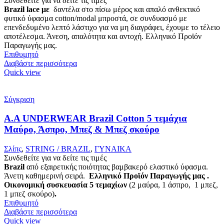
Συνδεθείτε για να δείτε τις τιμές
Brazil lace με
δαντέλα στο πίσω μέρος και απαλό ανθεκτικό
φυτικό ύφασμα cotton/modal μπροστά, σε συνδυασμό με
επενδεδυμένο λεπτό λάστιχο για να μη διαγράφει, έχουμε το τέλειο
αποτέλεσμα. Άνεση, απαλότητα και αντοχή. Ελληνικό Προϊόν
Παραγωγής μας.
Επιθυμητό
Διαβάστε περισσότερα
Quick view
Σύγκριση
Α.A UNDERWEAR Brazil Cotton 5 τεμάχια
Μαύρο, Άσπρο, Μπεζ & Μπεζ σκούρο
Σλίπς
,
STRING / BRAZIL
,
ΓΥΝΑΙΚΑ
Συνδεθείτε για να δείτε τις τιμές
Brazil
από εξαιρετικής ποιότητας βαμβακερό ελαστικό ύφασμα.
Άνετη καθημερινή σειρά.
Ελληνικό Προϊόν Παραγωγής μας .
Οικονομική συσκευασία 5 τεμαχίων
(2 μαύρα, 1 άσπρο, 1 μπεζ,
1 μπεζ σκούρο)
.
Επιθυμητό
Διαβάστε περισσότερα
Quick view