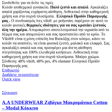
Συνδεθείτε για να δείτε τις τιμές
Κολάν ισοθερμικό γυναικείο.
Πολύ ζεστό και απαλό
. Αγκαλιάζει
απαλά χαρίζοντας ευχάριστη αίσθηση. Ανθεκτικό στην καθημερινή
χρήση και στα συχνά πλυσίματα.
Ελληνικό Προϊόν Παραγωγής
μας .
Ο συνδυασμός ίνες viloft με polyester, παρέχουν σε αυτό το
κολάν φυσικές
θερμικές
ιδιότητες για να σας κρατάει ζεστούς
όλη την ημέρα.
Απομακρύνει αποτελεσματικά την υγρασία από το
δέρμα σας και απομονώνει και σας προστατεύει από το κρύο. Το
Viloft® είναι η μόνη επίπεδη ίνα Βισκόζης στον κόσμο, κάνει το
κολάν να αναπνέει, να είναι φυσικά ζεστό, μαλακό και ελαφρύ. Σας
αγκαλιάζει απαλά και σας προσφέρει μια άνετη αίσθηση
στεγνότητας και 100% ελευθερία κινήσεων. Ανθεκτική στην
καθημερινή χρήση και στα συχνά πλυσίματα. Μαύρο χρώμα.
Σύνθεση: 48% viloft, 48% pes, 4% elastane Ελληνικό Προϊόν
Παραγωγής μας
Επιθυμητό
Διαβάστε περισσότερα
Quick view
Σύγκριση
Α.A UNDERWEAR Ζιβάγκο Μακρυμάνικο Cotton
– Modal Κόκκινο