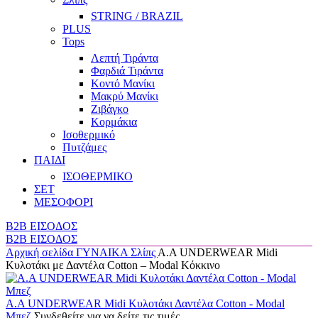
STRING / BRAZIL
PLUS
Tops
Λεπτή Τιράντα
Φαρδιά Τιράντα
Κοντό Μανίκι
Μακρύ Μανίκι
Ζιβάγκο
Κορμάκια
Ισοθερμικό
Πυτζάμες
ΠΑΙΔΙ
ΙΣΟΘΕΡΜΙΚΟ
ΣΕΤ
ΜΕΣΟΦΟΡΙ
B2B ΕΙΣΟΔΟΣ
B2B ΕΙΣΟΔΟΣ
Αρχική σελίδα
ΓΥΝΑΙΚΑ
Σλίπς
Α.A UNDERWEAR Midi
Κυλοτάκι με Δαντέλα Cotton – Modal Κόκκινο
Α.A UNDERWEAR Midi Κυλοτάκι Δαντέλα Cotton - Modal
Μπεζ
Συνδεθείτε για να δείτε τις τιμές