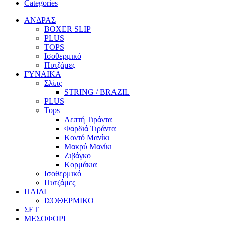
Categories
ΑΝΔΡΑΣ
BOXER SLIP
PLUS
TOPS
Ισοθερμικό
Πυτζάμες
ΓΥΝΑΙΚΑ
Σλίπς
STRING / BRAZIL
PLUS
Tops
Λεπτή Τιράντα
Φαρδιά Τιράντα
Κοντό Μανίκι
Μακρύ Μανίκι
Ζιβάγκο
Κορμάκια
Ισοθερμικό
Πυτζάμες
ΠΑΙΔΙ
ΙΣΟΘΕΡΜΙΚΟ
ΣΕΤ
ΜΕΣΟΦΟΡΙ