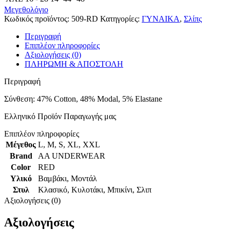
Μεγεθολόγιο
Κωδικός προϊόντος:
509-RD
Κατηγορίες:
ΓΥΝΑΙΚΑ
,
Σλίπς
Περιγραφή
Επιπλέον πληροφορίες
Αξιολογήσεις (0)
ΠΛΗΡΩΜΗ & ΑΠΟΣΤΟΛΗ
Περιγραφή
Σύνθεση: 47% Cotton, 48% Modal, 5% Elastane
Ελληνικό Προϊόν Παραγωγής μας
Επιπλέον πληροφορίες
Μέγεθος
L
,
M
,
S
,
XL
,
XXL
Brand
AA UNDERWEAR
Color
RED
Υλικό
Βαμβάκι
,
Μοντάλ
Στυλ
Κλασικό
,
Κυλοτάκι
,
Μπικίνι
,
Σλιπ
Αξιολογήσεις (0)
Αξιολογήσεις