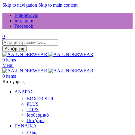
Skip to navigation
Skip to main content
Επικοινωνια
Instagram
Facebook
0
Products
search
Αναζήτηση
0
items
Menu
0
items
Κατηγορίες
ΑΝΔΡΑΣ
BOXER SLIP
PLUS
TOPS
Ισοθερμικό
Πυτζάμες
ΓΥΝΑΙΚΑ
Σλίπς