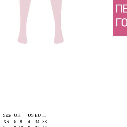
Size
UK
US
EU
ΙΤ
XS
6 - 8
4
34
38