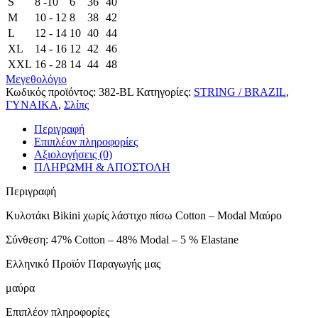
S
8 -10
6
36
40
M
10 - 12
8
38
42
L
12 - 14
10
40
44
XL
14 - 16
12
42
46
XXL
16 - 28
14
44
48
Μεγεθολόγιο
Κωδικός προϊόντος:
382-BL
Κατηγορίες:
STRING / BRAZIL
,
ΓΥΝΑΙΚΑ
,
Σλίπς
Περιγραφή
Επιπλέον πληροφορίες
Αξιολογήσεις (0)
ΠΛΗΡΩΜΗ & ΑΠΟΣΤΟΛΗ
Περιγραφή
Κυλοτάκι Bikini χωρίς λάστιχο πίσω Cotton – Modal Μαύρο
Σύνθεση: 47% Cotton – 48% Modal – 5 % Elastane
Ελληνικό Προϊόν Παραγωγής μας
μαύρα
Επιπλέον πληροφορίες