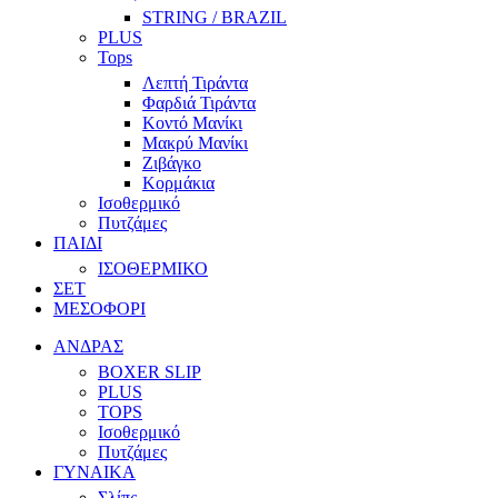
STRING / BRAZIL
PLUS
Tops
Λεπτή Τιράντα
Φαρδιά Τιράντα
Κοντό Μανίκι
Μακρύ Μανίκι
Ζιβάγκο
Κορμάκια
Ισοθερμικό
Πυτζάμες
ΠΑΙΔΙ
ΙΣΟΘΕΡΜΙΚΟ
ΣΕΤ
ΜΕΣΟΦΟΡΙ
ΑΝΔΡΑΣ
BOXER SLIP
PLUS
TOPS
Ισοθερμικό
Πυτζάμες
ΓΥΝΑΙΚΑ
Σλίπς