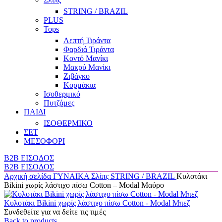
STRING / BRAZIL
PLUS
Tops
Λεπτή Τιράντα
Φαρδιά Τιράντα
Κοντό Μανίκι
Μακρύ Μανίκι
Ζιβάγκο
Κορμάκια
Ισοθερμικό
Πυτζάμες
ΠΑΙΔΙ
ΙΣΟΘΕΡΜΙΚΟ
ΣΕΤ
ΜΕΣΟΦΟΡΙ
B2B ΕΙΣΟΔΟΣ
B2B ΕΙΣΟΔΟΣ
Αρχική σελίδα
ΓΥΝΑΙΚΑ
Σλίπς
STRING / BRAZIL
Κυλοτάκι
Bikini χωρίς λάστιχο πίσω Cotton – Modal Μαύρο
Κυλοτάκι Bikini χωρίς λάστιχο πίσω Cotton - Modal Μπεζ
Συνδεθείτε για να δείτε τις τιμές
Back to products