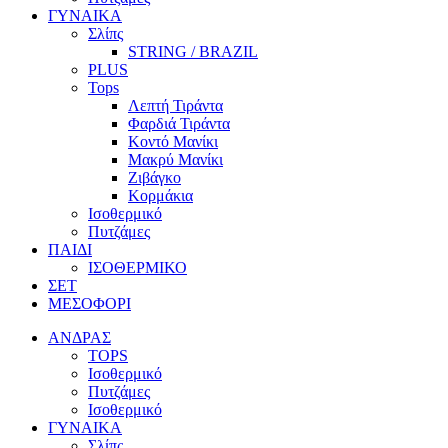
ΓΥΝΑΙΚΑ
Σλίπς
STRING / BRAZIL
PLUS
Tops
Λεπτή Τιράντα
Φαρδιά Τιράντα
Κοντό Μανίκι
Μακρύ Μανίκι
Ζιβάγκο
Κορμάκια
Ισοθερμικό
Πυτζάμες
ΠΑΙΔΙ
ΙΣΟΘΕΡΜΙΚΟ
ΣΕΤ
ΜΕΣΟΦΟΡΙ
ΑΝΔΡΑΣ
TOPS
Ισοθερμικό
Πυτζάμες
Ισοθερμικό
ΓΥΝΑΙΚΑ
Σλίπς