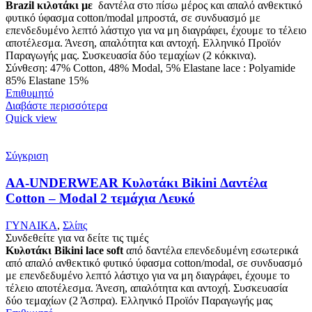
Brazil κιλοτάκι με
δαντέλα στο πίσω μέρος και απαλό ανθεκτικό
φυτικό ύφασμα cotton/modal μπροστά, σε συνδυασμό με
επενδεδυμένο λεπτό λάστιχο για να μη διαγράφει, έχουμε το τέλειο
αποτέλεσμα. Άνεση, απαλότητα και αντοχή. Ελληνικό Προϊόν
Παραγωγής μας. Συσκευασία δύο τεμαχίων (2 κόκκινα).
Σύνθεση: 47% Cotton, 48% Modal, 5% Elastane lace : Polyamide
85% Elastane 15%
Επιθυμητό
Διαβάστε περισσότερα
Quick view
Σύγκριση
AA-UNDERWEAR Κυλοτάκι Bikini Δαντέλα
Cotton – Modal 2 τεμάχια Λευκό
ΓΥΝΑΙΚΑ
,
Σλίπς
Συνδεθείτε για να δείτε τις τιμές
Κυλοτάκι Bikini lace soft
από δαντέλα επενδεδυμένη εσωτερικά
από απαλό ανθεκτικό φυτικό ύφασμα cotton/modal, σε συνδυασμό
με επενδεδυμένο λεπτό λάστιχο για να μη διαγράφει, έχουμε το
τέλειο αποτέλεσμα. Άνεση, απαλότητα και αντοχή. Συσκευασία
δύο τεμαχίων (2 Άσπρα). Ελληνικό Προϊόν Παραγωγής μας