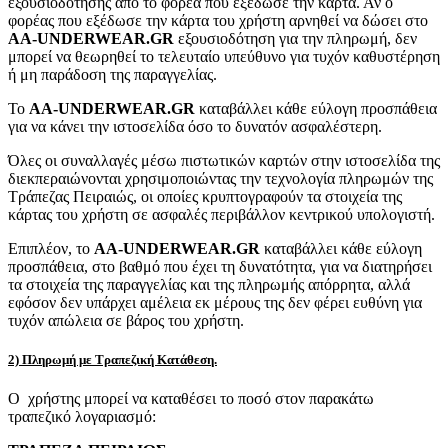
εξουσιοδότησης από το φορέα που εξέδωσε την κάρτα. Αν ο
φορέας που εξέδωσε την κάρτα του χρήστη αρνηθεί να δώσει στο
AA-UNDERWEAR.GR
εξουσιοδότηση για την πληρωμή, δεν
μπορεί να θεωρηθεί το τελευταίο υπεύθυνο για τυχόν καθυστέρηση
ή μη παράδοση της παραγγελίας.
Το
AA-UNDERWEAR.GR
καταβάλλει κάθε εύλογη προσπάθεια
για να κάνει την ιστοσελίδα όσο το δυνατόν ασφαλέστερη.
Όλες οι συναλλαγές μέσω πιστωτικών καρτών στην ιστοσελίδα της
διεκπεραιώνονται χρησιμοποιώντας την τεχνολογία πληρωμών της
Τράπεζας Πειραιώς, οι οποίες κρυπτογραφούν τα στοιχεία της
κάρτας του χρήστη σε ασφαλές περιβάλλον κεντρικού υπολογιστή.
Επιπλέον, το
AA-UNDERWEAR.GR
καταβάλλει κάθε εύλογη
προσπάθεια, στο βαθμό που έχει τη δυνατότητα, για να διατηρήσει
τα στοιχεία της παραγγελίας και της πληρωμής απόρρητα, αλλά
εφόσον δεν υπάρχει αμέλεια εκ μέρους της δεν φέρει ευθύνη για
τυχόν απώλεια σε βάρος του χρήστη.
2) Πληρωμή με Τραπεζική Κατάθεση.
Ο χρήστης μπορεί να καταθέσει το ποσό στον παρακάτω
τραπεζικό λογαριασμό: