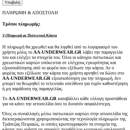
ΠΛΗΡΩΜΗ & ΑΠΟΣΤΟΛΗ
Τρόποι πληρωμής:
1) Πληρωμή με Πιστωτική Κάρτα
Η πληρωμή θα χρεωθεί και θα ληφθεί από το λογαριασμό του
χρήστη μόλις το
AA-UNDERWEAR.GR
λάβει την παραγγελία
του και ελέγξει τα στοιχεία του. Όλοι οι κάτοχοι πιστωτικών και
χρεωστικών καρτών υπόκεινται σε ελέγχους εγκυρότητας και
εξουσιοδότησης από το φορέα που εξέδωσε την κάρτα. Αν ο
φορέας που εξέδωσε την κάρτα του χρήστη αρνηθεί να δώσει στο
AA-UNDERWEAR.GR
εξουσιοδότηση για την πληρωμή, δεν
μπορεί να θεωρηθεί το τελευταίο υπεύθυνο για τυχόν καθυστέρηση
ή μη παράδοση της παραγγελίας.
Το
AA-UNDERWEAR.GR
καταβάλλει κάθε εύλογη προσπάθεια
για να κάνει την ιστοσελίδα όσο το δυνατόν ασφαλέστερη.
Όλες οι συναλλαγές μέσω πιστωτικών καρτών στην ιστοσελίδα της
διεκπεραιώνονται χρησιμοποιώντας την τεχνολογία πληρωμών της
Τράπεζας Πειραιώς, οι οποίες κρυπτογραφούν τα στοιχεία της
κάρτας του χρήστη σε ασφαλές περιβάλλον κεντρικού υπολογιστή.