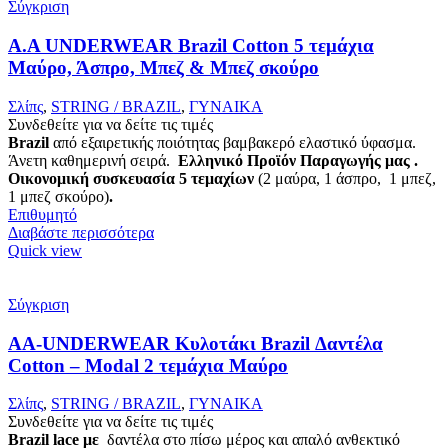
Σύγκριση
Α.A UNDERWEAR Brazil Cotton 5 τεμάχια
Μαύρο, Άσπρο, Μπεζ & Μπεζ σκούρο
Σλίπς
,
STRING / BRAZIL
,
ΓΥΝΑΙΚΑ
Συνδεθείτε για να δείτε τις τιμές
Brazil
από εξαιρετικής ποιότητας βαμβακερό ελαστικό ύφασμα.
Άνετη καθημερινή σειρά.
Ελληνικό Προϊόν Παραγωγής μας .
Οικονομική συσκευασία 5 τεμαχίων
(2 μαύρα, 1 άσπρο, 1 μπεζ,
1 μπεζ σκούρο)
.
Επιθυμητό
Διαβάστε περισσότερα
Quick view
Σύγκριση
AA-UNDERWEAR Κυλοτάκι Brazil Δαντέλα
Cotton – Modal 2 τεμάχια Μαύρο
Σλίπς
,
STRING / BRAZIL
,
ΓΥΝΑΙΚΑ
Συνδεθείτε για να δείτε τις τιμές
Brazil lace με
δαντέλα στο πίσω μέρος και απαλό ανθεκτικό