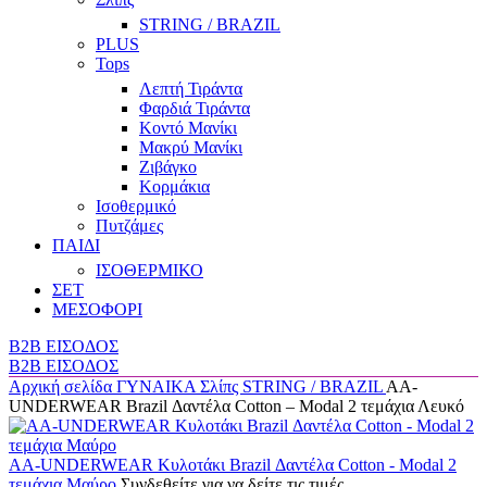
STRING / BRAZIL
PLUS
Tops
Λεπτή Τιράντα
Φαρδιά Τιράντα
Κοντό Μανίκι
Μακρύ Μανίκι
Ζιβάγκο
Κορμάκια
Ισοθερμικό
Πυτζάμες
ΠΑΙΔΙ
ΙΣΟΘΕΡΜΙΚΟ
ΣΕΤ
ΜΕΣΟΦΟΡΙ
B2B ΕΙΣΟΔΟΣ
B2B ΕΙΣΟΔΟΣ
Αρχική σελίδα
ΓΥΝΑΙΚΑ
Σλίπς
STRING / BRAZIL
AA-
UNDERWEAR Brazil Δαντέλα Cotton – Modal 2 τεμάχια Λευκό
AA-UNDERWEAR Κυλοτάκι Brazil Δαντέλα Cotton - Modal 2
τεμάχια Μαύρο
Συνδεθείτε για να δείτε τις τιμές