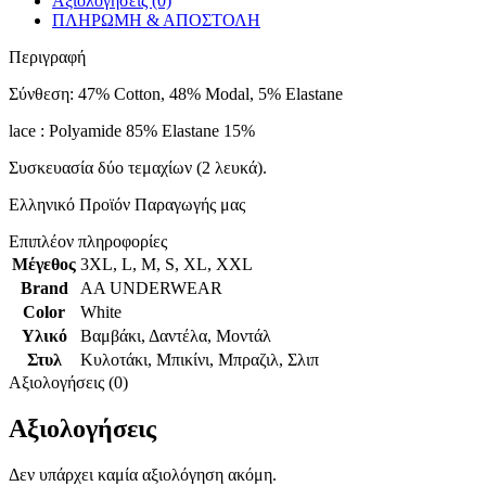
Αξιολογήσεις (0)
ΠΛΗΡΩΜΗ & ΑΠΟΣΤΟΛΗ
Περιγραφή
Σύνθεση: 47% Cotton, 48% Modal, 5% Elastane
lace : Polyamide 85% Elastane 15%
Συσκευασία δύο τεμαχίων (2 λευκά).
Ελληνικό Προϊόν Παραγωγής μας
Επιπλέον πληροφορίες
Μέγεθος
3XL
,
L
,
M
,
S
,
XL
,
XXL
Brand
AA UNDERWEAR
Color
White
Υλικό
Βαμβάκι
,
Δαντέλα
,
Μοντάλ
Στυλ
Κυλοτάκι
,
Μπικίνι
,
Μπραζιλ
,
Σλιπ
Αξιολογήσεις (0)
Αξιολογήσεις
Δεν υπάρχει καμία αξιολόγηση ακόμη.