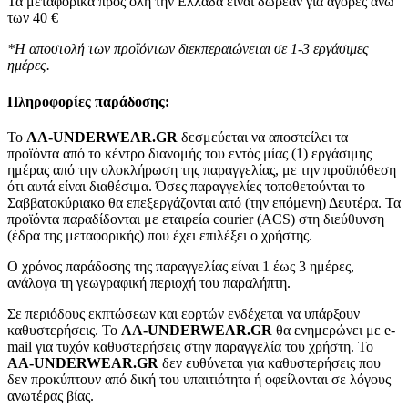
Τα μεταφορικά προς όλη την Ελλάδα είναι δωρεάν για αγορές άνω
των 40 €
*Η αποστολή των προϊόντων διεκπεραιώνεται σε 1-3 εργάσιμες
ημέρες.
Πληροφορίες παράδοσης:
To
AA-UNDERWEAR.GR
δεσμεύεται να αποστείλει τα
προϊόντα από το κέντρο διανομής του εντός μίας (1) εργάσιμης
ημέρας από την ολοκλήρωση της παραγγελίας, με την προϋπόθεση
ότι αυτά είναι διαθέσιμα. Όσες παραγγελίες τοποθετούνται το
Σαββατοκύριακο θα επεξεργάζονται από (την επόμενη) Δευτέρα. Τα
προϊόντα παραδίδονται με εταιρεία courier (ACS) στη διεύθυνση
(έδρα της μεταφορικής) που έχει επιλέξει ο χρήστης.
Ο χρόνος παράδοσης της παραγγελίας είναι 1 έως 3 ημέρες,
ανάλογα τη γεωγραφική περιοχή του παραλήπτη.
Σε περιόδους εκπτώσεων και εορτών ενδέχεται να υπάρξουν
καθυστερήσεις. Το
AA-UNDERWEAR.GR
θα ενημερώνει με e-
mail για τυχόν καθυστερήσεις στην παραγγελία του χρήστη. Το
AA-UNDERWEAR.GR
δεν ευθύνεται για καθυστερήσεις που
δεν προκύπτουν από δική του υπαιτιότητα ή οφείλονται σε λόγους
ανωτέρας βίας.