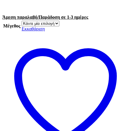
Άμεση παραλαβή/Παράδοση σε 1-3 ημέρες
Μέγεθος
Εκκαθάριση