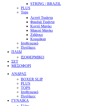
STRING / BRAZIL
PLUS
Tops
Λεπτή Τιράντα
Φαρδιά Τιράντα
Κοντό Μανίκι
Μακρύ Μανίκι
Ζιβάγκο
Κορμάκια
Ισοθερμικό
Πυτζάμες
ΠΑΙΔΙ
ΙΣΟΘΕΡΜΙΚΟ
ΣΕΤ
ΜΕΣΟΦΟΡΙ
ΑΝΔΡΑΣ
BOXER SLIP
PLUS
TOPS
Ισοθερμικό
Πυτζάμες
ΓΥΝΑΙΚΑ
Σλίπς