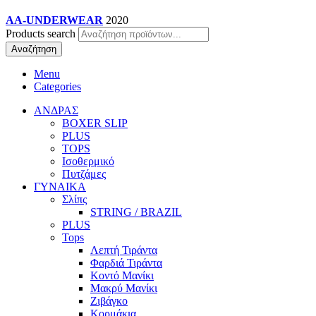
AA-UNDERWEAR
2020
Products search
Αναζήτηση
Menu
Categories
ΑΝΔΡΑΣ
BOXER SLIP
PLUS
TOPS
Ισοθερμικό
Πυτζάμες
ΓΥΝΑΙΚΑ
Σλίπς
STRING / BRAZIL
PLUS
Tops
Λεπτή Τιράντα
Φαρδιά Τιράντα
Κοντό Μανίκι
Μακρύ Μανίκι
Ζιβάγκο
Κορμάκια