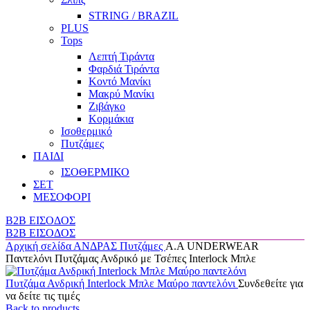
STRING / BRAZIL
PLUS
Tops
Λεπτή Τιράντα
Φαρδιά Τιράντα
Κοντό Μανίκι
Μακρύ Μανίκι
Ζιβάγκο
Κορμάκια
Ισοθερμικό
Πυτζάμες
ΠΑΙΔΙ
ΙΣΟΘΕΡΜΙΚΟ
ΣΕΤ
ΜΕΣΟΦΟΡΙ
B2B ΕΙΣΟΔΟΣ
B2B ΕΙΣΟΔΟΣ
Αρχική σελίδα
ΑΝΔΡΑΣ
Πυτζάμες
A.A UNDERWEAR
Παντελόνι Πυτζάμας Ανδρικό με Τσέπες Interlock Μπλε
Πυτζάμα Ανδρική Interlock Μπλε Μαύρο παντελόνι
Συνδεθείτε για
να δείτε τις τιμές
Back to products