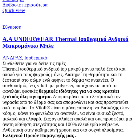
Διαβάστε περισσότερα
Quick view
Σύγκριση
Α.A UNDERWEAR Thermal Ισοθερμικό Ανδρικό
Μακρυμάνικο Μπλε
ΑΝΔΡΑΣ
,
Ισοθερμικό
Συνδεθείτε για να δείτε τις τιμές
Thermal ισοθερμικό ανδρικό top μακρύ μανίκι πολύ ζεστό και
απαλό
για τους ψυχρούς μήνες. Δ
ιατηρεί τη θερμότητα και τη
ζεστασιά στο σώμα ενώ αφήνει το δέρμα να αναπνέει
.
Ο
συνδυασμός ίνες viloft με polyester, παρέχουν σε αυτό το
φανελάκι φυσικές
θερμικές
ιδιότητες για να σας κρατάει
ζεστούς όλη την ημέρα.
Απομακρύνει αποτελεσματικά την
υγρασία από το δέρμα σας και απομονώνει και σας προστατεύει
από το κρύο. Το Viloft® είναι η μόνη επίπεδη ίνα Βισκόζης στον
κόσμο, κάνει το φανελάκι να αναπνέει, να είναι φυσικά ζεστό,
μαλακό και ελαφρύ. Σας αγκαλιάζει απαλά και σας προσφέρει μια
άνετη αίσθηση στεγνότητας και 100% ελευθερία κινήσεων.
Ανθεκτική στην καθημερινή χρήση και στα συχνά πλυσίματα.
Ελληνικό Προϊόν Παραγωγής μας .