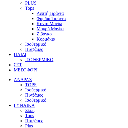
PLUS
Tops
Λεπτή Τιράντα
Φαρδιά Τιράντα
Κοντό Μανίκι
Μακρύ Μανίκι
Ζιβάγκο
Κορμάκια
Ισοθερμικό
Πυτζάμες
ΠΑΙΔΙ
ΙΣΟΘΕΡΜΙΚΟ
ΣΕΤ
ΜΕΣΟΦΟΡΙ
ΑΝΔΡΑΣ
TOPS
Ισοθερμικό
Πυτζάμες
Ισοθερμικό
ΓΥΝΑΙΚΑ
Σλίπς
Tops
Πυτζάμες
Plus