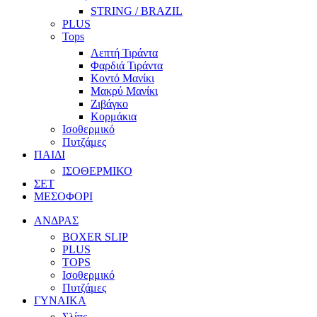
STRING / BRAZIL
PLUS
Tops
Λεπτή Τιράντα
Φαρδιά Τιράντα
Κοντό Μανίκι
Μακρύ Μανίκι
Ζιβάγκο
Κορμάκια
Ισοθερμικό
Πυτζάμες
ΠΑΙΔΙ
ΙΣΟΘΕΡΜΙΚΟ
ΣΕΤ
ΜΕΣΟΦΟΡΙ
ΑΝΔΡΑΣ
BOXER SLIP
PLUS
TOPS
Ισοθερμικό
Πυτζάμες
ΓΥΝΑΙΚΑ
Σλίπς