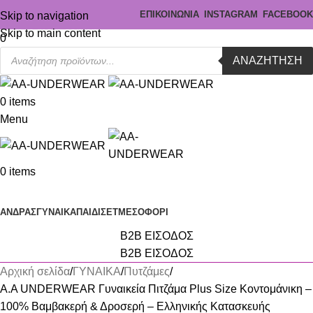
ΕΠΙΚΟΙΝΩΝΙΑ
INSTAGRAM
FACEBOOK
Skip to navigation
Skip to main content
0
ΑΝΑΖΉΤΗΣΗ
0
items
Menu
0
items
Κατηγορίες
ΑΝΔΡΑΣ
ΓΥΝΑΙΚΑ
ΠΑΙΔΙ
ΣΕΤ
ΜΕΣΟΦΟΡΙ
B2B ΕΙΣΟΔΟΣ
B2B ΕΙΣΟΔΟΣ
Αρχική σελίδα
ΓΥΝΑΙΚΑ
Πυτζάμες
A.A UNDERWEAR Γυναικεία Πιτζάμα Plus Size Κοντομάνικη –
100% Βαμβακερή & Δροσερή – Ελληνικής Κατασκευής