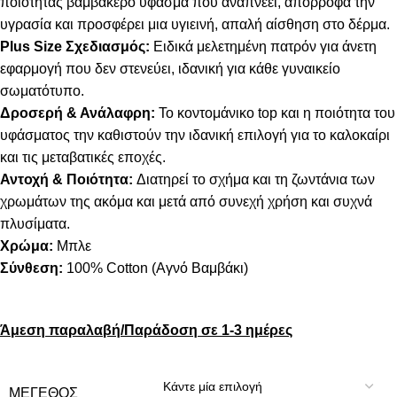
ποιότητας βαμβακερό ύφασμα που αναπνέει, απορροφά την
υγρασία και προσφέρει μια υγιεινή, απαλή αίσθηση στο δέρμα.
Plus Size Σχεδιασμός:
Ειδικά μελετημένη πατρόν για άνετη
εφαρμογή που δεν στενεύει, ιδανική για κάθε γυναικείο
σωματότυπο.
Δροσερή & Ανάλαφρη:
Το κοντομάνικο top και η ποιότητα του
υφάσματος την καθιστούν την ιδανική επιλογή για το καλοκαίρι
και τις μεταβατικές εποχές.
Αντοχή & Ποιότητα:
Διατηρεί το σχήμα και τη ζωντάνια των
χρωμάτων της ακόμα και μετά από συνεχή χρήση και συχνά
πλυσίματα.
Χρώμα:
Μπλε
Σύνθεση:
100% Cotton (Αγνό Βαμβάκι)
Άμεση παραλαβή/Παράδοση σε 1-3 ημέρες
ΜΈΓΕΘΟΣ