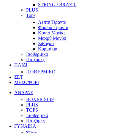
STRING / BRAZIL
PLUS
Tops
Λεπτή Τιράντα
Φαρδιά Τιράντα
Κοντό Μανίκι
Μακρύ Μανίκι
Ζιβάγκο
Κορμάκια
Ισοθερμικό
Πυτζάμες
ΠΑΙΔΙ
ΙΣΟΘΕΡΜΙΚΟ
ΣΕΤ
ΜΕΣΟΦΟΡΙ
ΑΝΔΡΑΣ
BOXER SLIP
PLUS
TOPS
Ισοθερμικό
Πυτζάμες
ΓΥΝΑΙΚΑ
Σλίπς