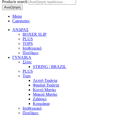
Products search
Αναζήτηση
Menu
Categories
ΑΝΔΡΑΣ
BOXER SLIP
PLUS
TOPS
Ισοθερμικό
Πυτζάμες
ΓΥΝΑΙΚΑ
Σλίπς
STRING / BRAZIL
PLUS
Tops
Λεπτή Τιράντα
Φαρδιά Τιράντα
Κοντό Μανίκι
Μακρύ Μανίκι
Ζιβάγκο
Κορμάκια
Ισοθερμικό
Πυτζάμες