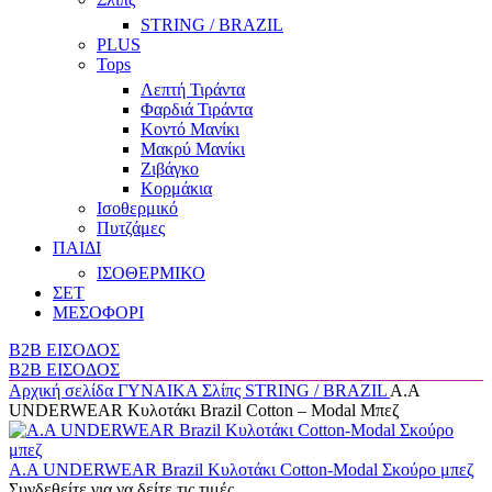
STRING / BRAZIL
PLUS
Tops
Λεπτή Τιράντα
Φαρδιά Τιράντα
Κοντό Μανίκι
Μακρύ Μανίκι
Ζιβάγκο
Κορμάκια
Ισοθερμικό
Πυτζάμες
ΠΑΙΔΙ
ΙΣΟΘΕΡΜΙΚΟ
ΣΕΤ
ΜΕΣΟΦΟΡΙ
B2B ΕΙΣΟΔΟΣ
B2B ΕΙΣΟΔΟΣ
Αρχική σελίδα
ΓΥΝΑΙΚΑ
Σλίπς
STRING / BRAZIL
A.A
UNDERWEAR Κυλοτάκι Brazil Cotton – Modal Μπεζ
A.A UNDERWEAR Brazil Κυλοτάκι Cotton-Modal Σκούρο μπεζ
Συνδεθείτε για να δείτε τις τιμές