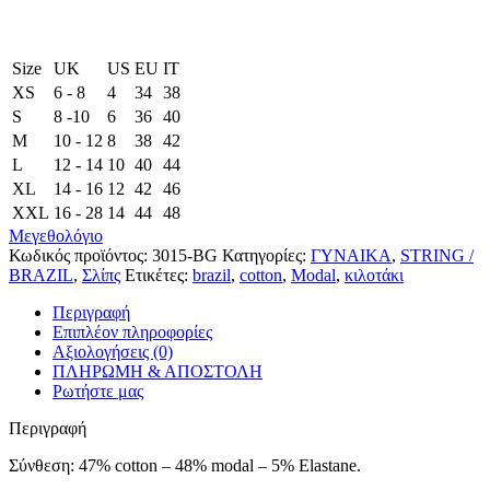
Size
UK
US
EU
ΙΤ
XS
6 - 8
4
34
38
S
8 -10
6
36
40
M
10 - 12
8
38
42
L
12 - 14
10
40
44
XL
14 - 16
12
42
46
XXL
16 - 28
14
44
48
Μεγεθολόγιο
Κωδικός προϊόντος:
3015-BG
Κατηγορίες:
ΓΥΝΑΙΚΑ
,
STRING /
BRAZIL
,
Σλίπς
Ετικέτες:
brazil
,
cotton
,
Modal
,
κιλοτάκι
Περιγραφή
Επιπλέον πληροφορίες
Αξιολογήσεις (0)
ΠΛΗΡΩΜΗ & ΑΠΟΣΤΟΛΗ
Ρωτήστε μας
Περιγραφή
Σύνθεση: 47% cotton – 48% modal – 5% Elastane.