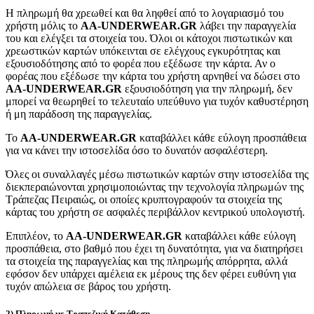
Η πληρωμή θα χρεωθεί και θα ληφθεί από το λογαριασμό του
χρήστη μόλις το
AA-UNDERWEAR.GR
λάβει την παραγγελία
του και ελέγξει τα στοιχεία του. Όλοι οι κάτοχοι πιστωτικών και
χρεωστικών καρτών υπόκεινται σε ελέγχους εγκυρότητας και
εξουσιοδότησης από το φορέα που εξέδωσε την κάρτα. Αν ο
φορέας που εξέδωσε την κάρτα του χρήστη αρνηθεί να δώσει στο
AA-UNDERWEAR.GR
εξουσιοδότηση για την πληρωμή, δεν
μπορεί να θεωρηθεί το τελευταίο υπεύθυνο για τυχόν καθυστέρηση
ή μη παράδοση της παραγγελίας.
Το
AA-UNDERWEAR.GR
καταβάλλει κάθε εύλογη προσπάθεια
για να κάνει την ιστοσελίδα όσο το δυνατόν ασφαλέστερη.
Όλες οι συναλλαγές μέσω πιστωτικών καρτών στην ιστοσελίδα της
διεκπεραιώνονται χρησιμοποιώντας την τεχνολογία πληρωμών της
Τράπεζας Πειραιώς, οι οποίες κρυπτογραφούν τα στοιχεία της
κάρτας του χρήστη σε ασφαλές περιβάλλον κεντρικού υπολογιστή.
Επιπλέον, το
AA-UNDERWEAR.GR
καταβάλλει κάθε εύλογη
προσπάθεια, στο βαθμό που έχει τη δυνατότητα, για να διατηρήσει
τα στοιχεία της παραγγελίας και της πληρωμής απόρρητα, αλλά
εφόσον δεν υπάρχει αμέλεια εκ μέρους της δεν φέρει ευθύνη για
τυχόν απώλεια σε βάρος του χρήστη.
2) Πληρωμή με Τραπεζική Κατάθεση.