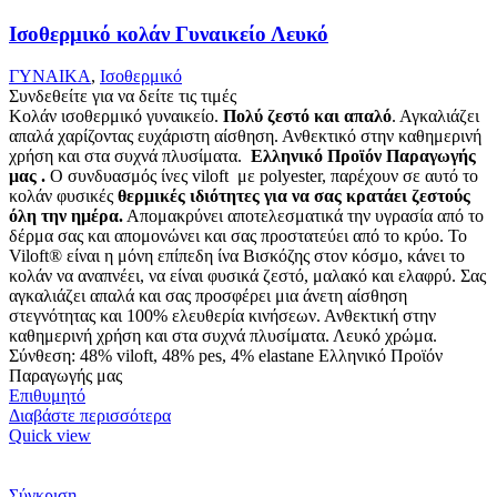
Ισοθερμικό κολάν Γυναικείο Λευκό
ΓΥΝΑΙΚΑ
,
Ισοθερμικό
Συνδεθείτε για να δείτε τις τιμές
Κολάν ισοθερμικό γυναικείο.
Πολύ ζεστό και απαλό
. Αγκαλιάζει
απαλά χαρίζοντας ευχάριστη αίσθηση. Ανθεκτικό στην καθημερινή
χρήση και στα συχνά πλυσίματα.
Ελληνικό Προϊόν Παραγωγής
μας .
Ο συνδυασμός ίνες viloft με polyester, παρέχουν σε αυτό το
κολάν φυσικές
θερμικές
ιδιότητες για να σας κρατάει ζεστούς
όλη την ημέρα.
Απομακρύνει αποτελεσματικά την υγρασία από το
δέρμα σας και απομονώνει και σας προστατεύει από το κρύο. Το
Viloft® είναι η μόνη επίπεδη ίνα Βισκόζης στον κόσμο, κάνει το
κολάν να αναπνέει, να είναι φυσικά ζεστό, μαλακό και ελαφρύ. Σας
αγκαλιάζει απαλά και σας προσφέρει μια άνετη αίσθηση
στεγνότητας και 100% ελευθερία κινήσεων. Ανθεκτική στην
καθημερινή χρήση και στα συχνά πλυσίματα. Λευκό χρώμα.
Σύνθεση: 48% viloft, 48% pes, 4% elastane Ελληνικό Προϊόν
Παραγωγής μας
Επιθυμητό
Διαβάστε περισσότερα
Quick view
Σύγκριση