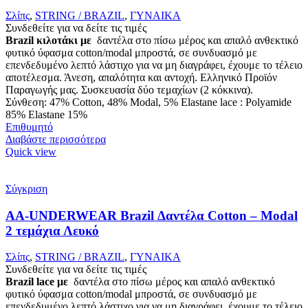
Σλίπς
,
STRING / BRAZIL
,
ΓΥΝΑΙΚΑ
Συνδεθείτε για να δείτε τις τιμές
Brazil κιλοτάκι με
δαντέλα στο πίσω μέρος και απαλό ανθεκτικό
φυτικό ύφασμα cotton/modal μπροστά, σε συνδυασμό με
επενδεδυμένο λεπτό λάστιχο για να μη διαγράφει, έχουμε το τέλειο
αποτέλεσμα. Άνεση, απαλότητα και αντοχή. Ελληνικό Προϊόν
Παραγωγής μας. Συσκευασία δύο τεμαχίων (2 κόκκινα).
Σύνθεση: 47% Cotton, 48% Modal, 5% Elastane lace : Polyamide
85% Elastane 15%
Επιθυμητό
Διαβάστε περισσότερα
Quick view
Σύγκριση
AA-UNDERWEAR Brazil Δαντέλα Cotton – Modal
2 τεμάχια Λευκό
Σλίπς
,
STRING / BRAZIL
,
ΓΥΝΑΙΚΑ
Συνδεθείτε για να δείτε τις τιμές
Brazil lace με
δαντέλα στο πίσω μέρος και απαλό ανθεκτικό
φυτικό ύφασμα cotton/modal μπροστά, σε συνδυασμό με
επενδεδυμένο λεπτό λάστιχο για να μη διαγράφει, έχουμε το τέλειο