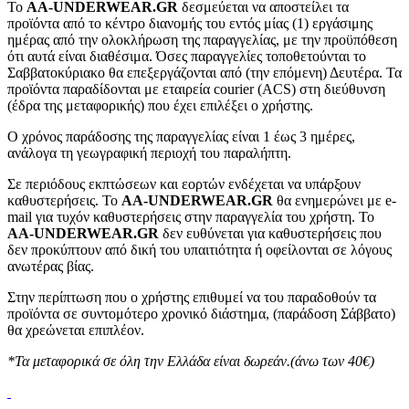
To
AA-UNDERWEAR.GR
δεσμεύεται να αποστείλει τα
προϊόντα από το κέντρο διανομής του εντός μίας (1) εργάσιμης
ημέρας από την ολοκλήρωση της παραγγελίας, με την προϋπόθεση
ότι αυτά είναι διαθέσιμα. Όσες παραγγελίες τοποθετούνται το
Σαββατοκύριακο θα επεξεργάζονται από (την επόμενη) Δευτέρα. Τα
προϊόντα παραδίδονται με εταιρεία courier (ACS) στη διεύθυνση
(έδρα της μεταφορικής) που έχει επιλέξει ο χρήστης.
Ο χρόνος παράδοσης της παραγγελίας είναι 1 έως 3 ημέρες,
ανάλογα τη γεωγραφική περιοχή του παραλήπτη.
Σε περιόδους εκπτώσεων και εορτών ενδέχεται να υπάρξουν
καθυστερήσεις. Το
AA-UNDERWEAR.GR
θα ενημερώνει με e-
mail για τυχόν καθυστερήσεις στην παραγγελία του χρήστη. Το
AA-UNDERWEAR.GR
δεν ευθύνεται για καθυστερήσεις που
δεν προκύπτουν από δική του υπαιτιότητα ή οφείλονται σε λόγους
ανωτέρας βίας.
Στην περίπτωση που ο χρήστης επιθυμεί να του παραδοθούν τα
προϊόντα σε συντομότερο χρονικό διάστημα, (παράδοση Σάββατο)
θα χρεώνεται επιπλέον.
*Τα μεταφορικά σε όλη την Ελλάδα είναι δωρεάν.(άνω των 40€)