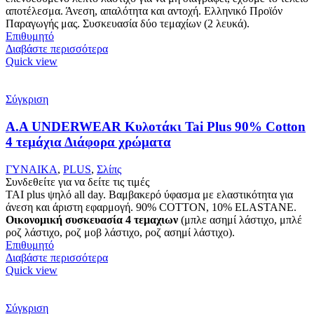
αποτέλεσμα. Άνεση, απαλότητα και αντοχή. Ελληνικό Προϊόν
Παραγωγής μας. Συσκευασία δύο τεμαχίων (2 λευκά).
Επιθυμητό
Διαβάστε περισσότερα
Quick view
Σύγκριση
Α.A UNDERWEAR Κυλοτάκι Tai Plus 90% Cotton
4 τεμάχια Διάφορα χρώματα
ΓΥΝΑΙΚΑ
,
PLUS
,
Σλίπς
Συνδεθείτε για να δείτε τις τιμές
ΤΑΙ plus ψηλό all day. Βαμβακερό ύφασμα με ελαστικότητα για
άνεση και άριστη εφαρμογή. 90% COTTON, 10% ELASTANΕ.
Οικονομική συσκευασία 4 τεμαχιων
(μπλε ασημί λάστιχο, μπλέ
ροζ λάστιχο, ροζ μοβ λάστιχο, ροζ ασημί λάστιχο).
Επιθυμητό
Διαβάστε περισσότερα
Quick view
Σύγκριση