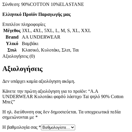
Σύνθεση: 90%COTTON 10%ELASTANE
Ελληνικό Προϊόν Παραγωγής μας
Επιπλέον πληροφορίες
Μέγεθος
3XL
,
4XL
,
5XL
,
L
,
M
,
S
,
XL
,
XXL
Brand
AA UNDERWEAR
Υλικό
Βαμβάκι
Στυλ
Κλασικό
,
Κυλοτάκι
,
Σλιπ
,
Ται
Αξιολογήσεις (0)
Αξιολογήσεις
Δεν υπάρχει καμία αξιολόγηση ακόμη.
Κάνετε την πρώτη αξιολόγηση για το προϊόν: “A.A
UNDERWEAR Κυλοτάκι φαρδύ λάστιχο Tai ψηλό 90% Cotton
Μπεζ”
Η ηλ. διεύθυνση σας δεν δημοσιεύεται.
Τα υποχρεωτικά πεδία
σημειώνονται με
*
Η βαθμολογία σας
*