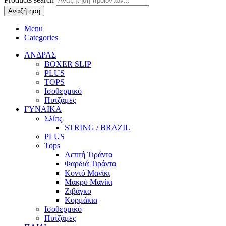
Αναζήτηση
Menu
Categories
ΑΝΔΡΑΣ
BOXER SLIP
PLUS
TOPS
Ισοθερμικό
Πυτζάμες
ΓΥΝΑΙΚΑ
Σλίπς
STRING / BRAZIL
PLUS
Tops
Λεπτή Τιράντα
Φαρδιά Τιράντα
Κοντό Μανίκι
Μακρύ Μανίκι
Ζιβάγκο
Κορμάκια
Ισοθερμικό
Πυτζάμες