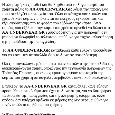
Η πληρωμή θα χρεωθεί και θα ληφθεί από το λογαριασμό του
χρήστη μόλις το
AA-UNDERWEAR.GR
λάβει την παραγγελία
του και ελέγξει τα στοιχεία του. Όλοι οι κάτοχοι πιστωτικών και
χρεωστικών καρτών υπόκεινται σε ελέγχους εγκυρότητας και
εξουσιοδότησης από το φορέα που εξέδωσε την κάρτα. Αν ο
φορέας που εξέδωσε την κάρτα του χρήστη αρνηθεί να δώσει στο
AA-UNDERWEAR.GR
εξουσιοδότηση για την πληρωμή, δεν
μπορεί να θεωρηθεί το τελευταίο υπεύθυνο για τυχόν καθυστέρηση
ή μη παράδοση της παραγγελίας.
Το
AA-UNDERWEAR.GR
καταβάλλει κάθε εύλογη προσπάθεια
για να κάνει την ιστοσελίδα όσο το δυνατόν ασφαλέστερη.
Όλες οι συναλλαγές μέσω πιστωτικών καρτών στην ιστοσελίδα της
διεκπεραιώνονται χρησιμοποιώντας την τεχνολογία πληρωμών της
Τράπεζας Πειραιώς, οι οποίες κρυπτογραφούν τα στοιχεία της
κάρτας του χρήστη σε ασφαλές περιβάλλον κεντρικού υπολογιστή.
Επιπλέον, το
AA-UNDERWEAR.GR
καταβάλλει κάθε εύλογη
προσπάθεια, στο βαθμό που έχει τη δυνατότητα, για να διατηρήσει
τα στοιχεία της παραγγελίας και της πληρωμής απόρρητα, αλλά
εφόσον δεν υπάρχει αμέλεια εκ μέρους της δεν φέρει ευθύνη για
τυχόν απώλεια σε βάρος του χρήστη.
2) Πληρωμή με Τραπεζική Κατάθεση.