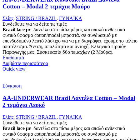
Cotton – Modal 2 τεμάχια Μαύρο
Σλίπς
,
STRING / BRAZIL
,
ΓΥΝΑΙΚΑ
Συνδεθείτε για να δείτε τις τιμές
Brazil lace με
δαντέλα στο πίσω μέρος και απαλό ανθεκτικό
φυτικό ύφασμα cotton/modal μπροστά, σε συνδυασμό με
επενδεδυμένο λεπτό λάστιχο για να μη διαγράφει, έχουμε το τέλειο
αποτέλεσμα. Άνεση, απαλότητα και αντοχή. Ελληνικό Προϊόν
Παραγωγής μας. Συσκευασία δύο τεμαχίων (2 Μαύρα).
Επιθυμητό
Διαβάστε περισσότερα
Quick view
Σύγκριση
AA-UNDERWEAR Brazil Δαντέλα Cotton – Modal
2 τεμάχια Λευκό
Σλίπς
,
STRING / BRAZIL
,
ΓΥΝΑΙΚΑ
Συνδεθείτε για να δείτε τις τιμές
Brazil lace με
δαντέλα στο πίσω μέρος και απαλό ανθεκτικό
φυτικό ύφασμα cotton/modal μπροστά, σε συνδυασμό με
επενδεδυμένο λεπτό λάστιχο για να μη διαγράφει, έχουμε το τέλειο