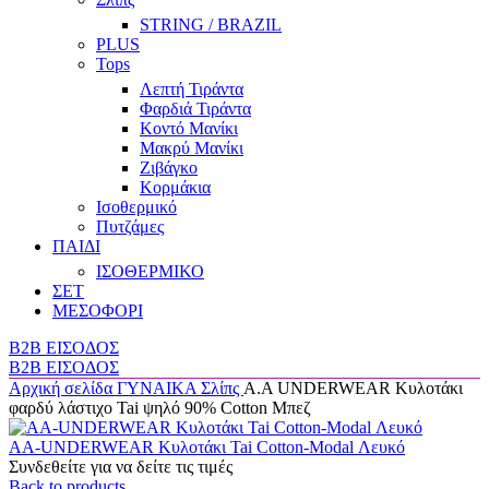
STRING / BRAZIL
PLUS
Tops
Λεπτή Τιράντα
Φαρδιά Τιράντα
Κοντό Μανίκι
Μακρύ Μανίκι
Ζιβάγκο
Κορμάκια
Ισοθερμικό
Πυτζάμες
ΠΑΙΔΙ
ΙΣΟΘΕΡΜΙΚΟ
ΣΕΤ
ΜΕΣΟΦΟΡΙ
B2B ΕΙΣΟΔΟΣ
B2B ΕΙΣΟΔΟΣ
Αρχική σελίδα
ΓΥΝΑΙΚΑ
Σλίπς
A.A UNDERWEAR Κυλοτάκι
φαρδύ λάστιχο Tai ψηλό 90% Cotton Μπεζ
AA-UNDERWEAR Κυλοτάκι Tai Cotton-Modal Λευκό
Συνδεθείτε για να δείτε τις τιμές
Back to products