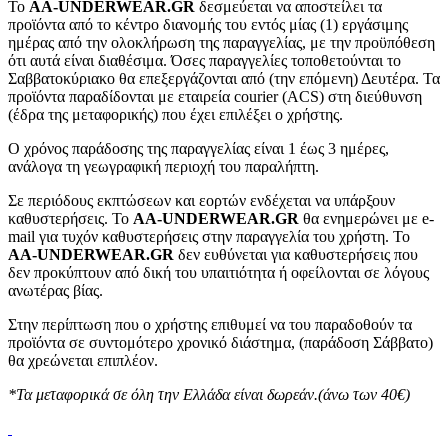
To
AA-UNDERWEAR.GR
δεσμεύεται να αποστείλει τα
προϊόντα από το κέντρο διανομής του εντός μίας (1) εργάσιμης
ημέρας από την ολοκλήρωση της παραγγελίας, με την προϋπόθεση
ότι αυτά είναι διαθέσιμα. Όσες παραγγελίες τοποθετούνται το
Σαββατοκύριακο θα επεξεργάζονται από (την επόμενη) Δευτέρα. Τα
προϊόντα παραδίδονται με εταιρεία courier (ACS) στη διεύθυνση
(έδρα της μεταφορικής) που έχει επιλέξει ο χρήστης.
Ο χρόνος παράδοσης της παραγγελίας είναι 1 έως 3 ημέρες,
ανάλογα τη γεωγραφική περιοχή του παραλήπτη.
Σε περιόδους εκπτώσεων και εορτών ενδέχεται να υπάρξουν
καθυστερήσεις. Το
AA-UNDERWEAR.GR
θα ενημερώνει με e-
mail για τυχόν καθυστερήσεις στην παραγγελία του χρήστη. Το
AA-UNDERWEAR.GR
δεν ευθύνεται για καθυστερήσεις που
δεν προκύπτουν από δική του υπαιτιότητα ή οφείλονται σε λόγους
ανωτέρας βίας.
Στην περίπτωση που ο χρήστης επιθυμεί να του παραδοθούν τα
προϊόντα σε συντομότερο χρονικό διάστημα, (παράδοση Σάββατο)
θα χρεώνεται επιπλέον.
*Τα μεταφορικά σε όλη την Ελλάδα είναι δωρεάν.(άνω των 40€)