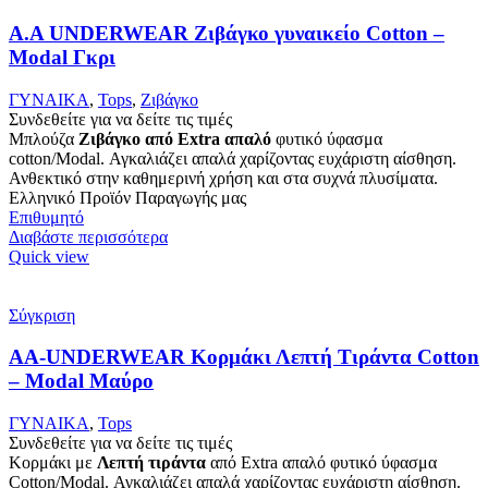
Α.A UNDERWEAR Ζιβάγκο γυναικείο Cotton –
Modal Γκρι
ΓΥΝΑΙΚΑ
,
Tops
,
Ζιβάγκο
Συνδεθείτε για να δείτε τις τιμές
Μπλούζα
Ζιβάγκο από Extra απαλό
φυτικό ύφασμα
cotton/Modal. Αγκαλιάζει απαλά χαρίζοντας ευχάριστη αίσθηση.
Ανθεκτικό στην καθημερινή χρήση και στα συχνά πλυσίματα.
Ελληνικό Προϊόν Παραγωγής μας
Επιθυμητό
Διαβάστε περισσότερα
Quick view
Σύγκριση
AA-UNDERWEAR Κορμάκι Λεπτή Τιράντα Cotton
– Modal Μαύρο
ΓΥΝΑΙΚΑ
,
Tops
Συνδεθείτε για να δείτε τις τιμές
Κορμάκι με
Λεπτή τιράντα
από Extra απαλό φυτικό ύφασμα
Cotton/Modal. Αγκαλιάζει απαλά χαρίζοντας ευχάριστη αίσθηση.