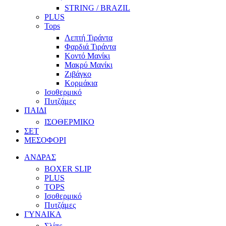
STRING / BRAZIL
PLUS
Tops
Λεπτή Τιράντα
Φαρδιά Τιράντα
Κοντό Μανίκι
Μακρύ Μανίκι
Ζιβάγκο
Κορμάκια
Ισοθερμικό
Πυτζάμες
ΠΑΙΔΙ
ΙΣΟΘΕΡΜΙΚΟ
ΣΕΤ
ΜΕΣΟΦΟΡΙ
ΑΝΔΡΑΣ
BOXER SLIP
PLUS
TOPS
Ισοθερμικό
Πυτζάμες
ΓΥΝΑΙΚΑ
Σλίπς