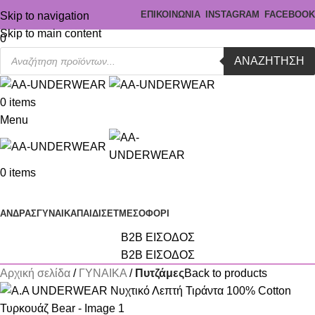
ΕΠΙΚΟΙΝΩΝΙΑ
INSTAGRAM
FACEBOOK
Skip to navigation
Skip to main content
0
ΑΝΑΖΉΤΗΣΗ
0
items
Menu
0
items
Κατηγορίες
ΑΝΔΡΑΣ
ΓΥΝΑΙΚΑ
ΠΑΙΔΙ
ΣΕΤ
ΜΕΣΟΦΟΡΙ
B2B ΕΙΣΟΔΟΣ
B2B ΕΙΣΟΔΟΣ
Αρχική σελίδα
ΓΥΝΑΙΚΑ
Πυτζάμες
Back to products