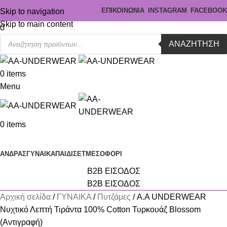
ΕΠΙΚΟΙΝΩΝΙΑ
INSTAGRAM
FACEBOOK
Skip to navigation
Skip to main content
0
ΑΝΑΖΉΤΗΣΗ
0
items
Menu
0
items
Κατηγορίες
ΑΝΔΡΑΣ
ΓΥΝΑΙΚΑ
ΠΑΙΔΙ
ΣΕΤ
ΜΕΣΟΦΟΡΙ
B2B ΕΙΣΟΔΟΣ
B2B ΕΙΣΟΔΟΣ
Αρχική σελίδα
ΓΥΝΑΙΚΑ
Πυτζάμες
A.A UNDERWEAR
Νυχτικό Λεπτή Τιράντα 100% Cotton Τυρκουάζ Blossom
(Αντιγραφή)