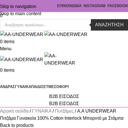
ΕΠΙΚΟΙΝΩΝΙΑ
INSTAGRAM
FACEBOOK
Skip to navigation
Skip to main content
0
ΑΝΑΖΉΤΗΣΗ
0
items
Menu
0
items
Κατηγορίες
ΑΝΔΡΑΣ
ΓΥΝΑΙΚΑ
ΠΑΙΔΙ
ΣΕΤ
ΜΕΣΟΦΟΡΙ
B2B ΕΙΣΟΔΟΣ
B2B ΕΙΣΟΔΟΣ
Αρχική σελίδα
ΓΥΝΑΙΚΑ
Πυτζάμες
A.A UNDERWEAR
Πιτζάμα Γυναικεία 100% Cotton Ιnterlock Μπορντό με Στάμπα
Back to products