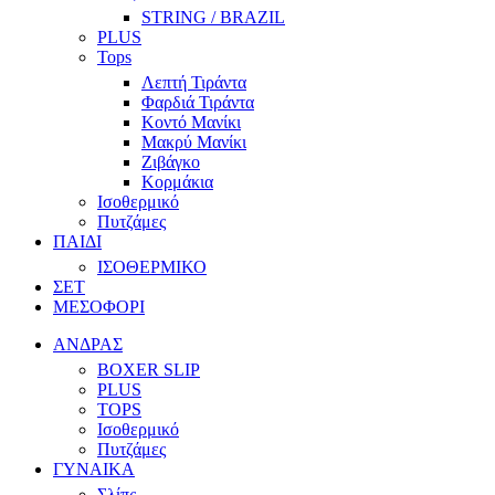
STRING / BRAZIL
PLUS
Tops
Λεπτή Τιράντα
Φαρδιά Τιράντα
Κοντό Μανίκι
Μακρύ Μανίκι
Ζιβάγκο
Κορμάκια
Ισοθερμικό
Πυτζάμες
ΠΑΙΔΙ
ΙΣΟΘΕΡΜΙΚΟ
ΣΕΤ
ΜΕΣΟΦΟΡΙ
ΑΝΔΡΑΣ
BOXER SLIP
PLUS
TOPS
Ισοθερμικό
Πυτζάμες
ΓΥΝΑΙΚΑ
Σλίπς