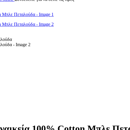
αικεία 100% Cotton Μπλε Πετ