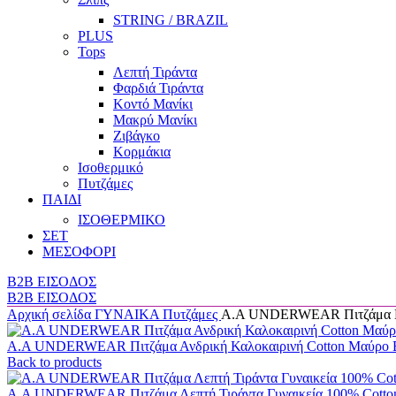
STRING / BRAZIL
PLUS
Tops
Λεπτή Τιράντα
Φαρδιά Τιράντα
Κοντό Μανίκι
Μακρύ Μανίκι
Ζιβάγκο
Κορμάκια
Ισοθερμικό
Πυτζάμες
ΠΑΙΔΙ
ΙΣΟΘΕΡΜΙΚΟ
ΣΕΤ
ΜΕΣΟΦΟΡΙ
B2B ΕΙΣΟΔΟΣ
B2B ΕΙΣΟΔΟΣ
Αρχική σελίδα
ΓΥΝΑΙΚΑ
Πυτζάμες
A.A UNDERWEAR Πιτζάμα Γυ
Α.A UNDERWEAR Πιτζάμα Ανδρική Καλοκαιρινή Cotton Μαύρο 
Back to products
A.A UNDERWEAR Πιτζάμα Λεπτή Τιράντα Γυναικεία 100% Cott