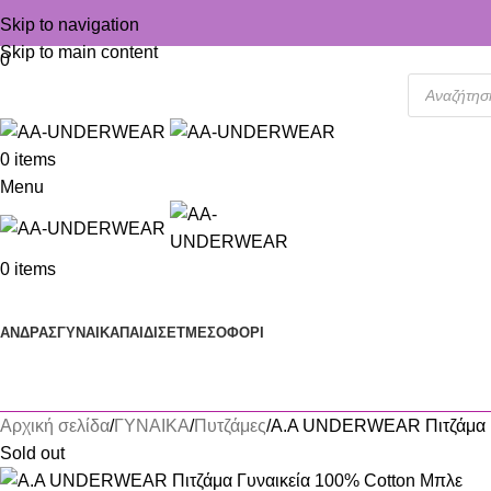
Skip to navigation
Skip to main content
0
0
items
Menu
0
items
Κατηγορίες
ΑΝΔΡΑΣ
ΓΥΝΑΙΚΑ
ΠΑΙΔΙ
ΣΕΤ
ΜΕΣΟΦΟΡΙ
Αρχική σελίδα
ΓΥΝΑΙΚΑ
Πυτζάμες
A.A UNDERWEAR Πιτζάμα Γ
Sold out