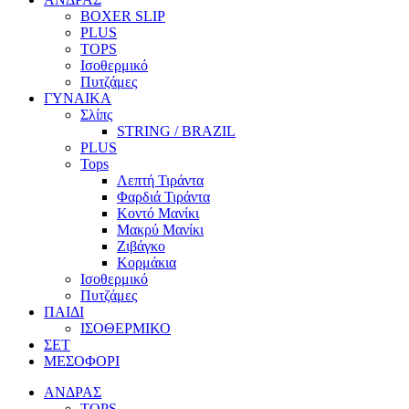
BOXER SLIP
PLUS
TOPS
Ισοθερμικό
Πυτζάμες
ΓΥΝΑΙΚΑ
Σλίπς
STRING / BRAZIL
PLUS
Tops
Λεπτή Τιράντα
Φαρδιά Τιράντα
Κοντό Μανίκι
Μακρύ Μανίκι
Ζιβάγκο
Κορμάκια
Ισοθερμικό
Πυτζάμες
ΠΑΙΔΙ
ΙΣΟΘΕΡΜΙΚΟ
ΣΕΤ
ΜΕΣΟΦΟΡΙ
ΑΝΔΡΑΣ
TOPS