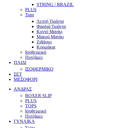
STRING / BRAZIL
PLUS
Tops
Λεπτή Τιράντα
Φαρδιά Τιράντα
Κοντό Μανίκι
Μακρύ Μανίκι
Ζιβάγκο
Κορμάκια
Ισοθερμικό
Πυτζάμες
ΠΑΙΔΙ
ΙΣΟΘΕΡΜΙΚΟ
ΣΕΤ
ΜΕΣΟΦΟΡΙ
ΑΝΔΡΑΣ
BOXER SLIP
PLUS
TOPS
Ισοθερμικό
Πυτζάμες
ΓΥΝΑΙΚΑ
Σλίπς