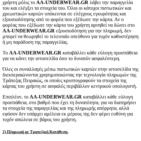
χρήστη μόλις το
AA-UNDERWEAR.GR
λάβει την παραγγελία
του και ελέγξει τα στοιχεία του. Όλοι οι κάτοχοι πιστωτικών και
χρεωστικών καρτών υπόκεινται σε ελέγχους εγκυρότητας και
εξουσιοδότησης από το φορέα που εξέδωσε την κάρτα. Αν ο
φορέας που εξέδωσε την κάρτα του χρήστη αρνηθεί να δώσει στο
AA-UNDERWEAR.GR
εξουσιοδότηση για την πληρωμή, δεν
μπορεί να θεωρηθεί το τελευταίο υπεύθυνο για τυχόν καθυστέρηση
ή μη παράδοση της παραγγελίας.
Το
AA-UNDERWEAR.GR
καταβάλλει κάθε εύλογη προσπάθεια
για να κάνει την ιστοσελίδα όσο το δυνατόν ασφαλέστερη.
Όλες οι συναλλαγές μέσω πιστωτικών καρτών στην ιστοσελίδα της
διεκπεραιώνονται χρησιμοποιώντας την τεχνολογία πληρωμών της
Τράπεζας Πειραιώς, οι οποίες κρυπτογραφούν τα στοιχεία της
κάρτας του χρήστη σε ασφαλές περιβάλλον κεντρικού υπολογιστή.
Επιπλέον, το
AA-UNDERWEAR.GR
καταβάλλει κάθε εύλογη
προσπάθεια, στο βαθμό που έχει τη δυνατότητα, για να διατηρήσει
τα στοιχεία της παραγγελίας και της πληρωμής απόρρητα, αλλά
εφόσον δεν υπάρχει αμέλεια εκ μέρους της δεν φέρει ευθύνη για
τυχόν απώλεια σε βάρος του χρήστη.
2) Πληρωμή με Τραπεζική Κατάθεση.