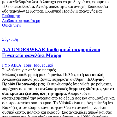
με επενδεδυμένο λεπτό λάστιχο για να μη διαγράφει, έχουμε το
τέλειο αποτέλεσμα. Άνεση, απαλότητα και αντοχή. Συσκευασία
δύο τεμαχίων (2 Άσπρα). Ελληνικό Προϊόν Παραγωγής μας
Επιθυμητό
Διαβάστε περισσότερα
Quick view
Σύγκριση
Α.A UNDERWEAR Ισοθερμικό μακρυμάνικο
Γυναικείο φανελάκι Μαύρο
ΓΥΝΑΙΚΑ
,
Tops
,
Ισοθερμικό
Συνδεθείτε για να δείτε τις τιμές
Μπλούζα ισοθερμική μακρύ μανίκι.
Πολύ ζεστή και απαλή
.
Αγκαλιάζει απαλά χαρίζοντας ευχάριστη αίσθηση.
Ελληνικό
Προϊόν Παραγωγής μας
Ο συνδυασμός ίνες viloft με polyester,
παρέχουν σε αυτό το φανελάκι φυσικές
θερμικές
ιδιότητες για να
σας κρατάει ζεστούς όλη την ημέρα.
Απομακρύνει
αποτελεσματικά την υγρασία από το δέρμα σας και απομονώνει και
σας προστατεύει από το κρύο. Το Viloft® είναι η μόνη επίπεδη ίνα
Βισκόζης στον κόσμο, κάνει το φανελάκι να αναπνέει, να είναι
φυσικά ζεστό, μαλακό και ελαφρύ. Σας αγκαλιάζει απαλά και σας
προσφέρει μια άνετη αίσθηση στεγνότητας και 100% ελευθερία