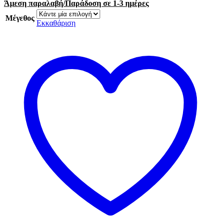
Άμεση παραλαβή/Παράδοση σε 1-3 ημέρες
Μέγεθος
Εκκαθάριση