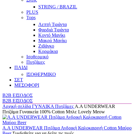
STRING / BRAZIL
PLUS
Tops
Λεπτή Τιράντα
Φαρδιά Τιράντα
Κοντό Μανίκι
Μακρύ Μανίκι
Ζιβάγκο
Κορμάκια
Ισοθερμικό
Πυτζάμες
ΠΑΙΔΙ
ΙΣΟΘΕΡΜΙΚΟ
ΣΕΤ
ΜΕΣΟΦΟΡΙ
B2B ΕΙΣΟΔΟΣ
B2B ΕΙΣΟΔΟΣ
Αρχική σελίδα
ΓΥΝΑΙΚΑ
Πυτζάμες
A.A UNDERWEAR
Πιτζάμα Γυναικεία 100% Cotton Μπλε Lovely Meow
Α.A UNDERWEAR Πιτζάμα Ανδρική Καλοκαιρινή Cotton Μαύρο
Beer
Συνδεθείτε για να δείτε τις τιμές