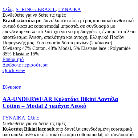
Σλίπς
,
STRING / BRAZIL
,
ΓΥΝΑΙΚΑ
Συνδεθείτε για να δείτε τις τιμές
Brazil κιλοτάκι με
δαντέλα στο πίσω μέρος και απαλό ανθεκτικό
φυτικό ύφασμα cotton/modal μπροστά, σε συνδυασμό με
επενδεδυμένο λεπτό λάστιχο για να μη διαγράφει, έχουμε το τέλειο
αποτέλεσμα. Άνεση, απαλότητα και αντοχή. Ελληνικό Προϊόν
Παραγωγής μας. Συσκευασία δύο τεμαχίων (2 κόκκινα).
Σύνθεση: 47% Cotton, 48% Modal, 5% Elastane lace : Polyamide
85% Elastane 15%
Επιθυμητό
Διαβάστε περισσότερα
Quick view
Σύγκριση
AA-UNDERWEAR Κυλοτάκι Bikini Δαντέλα
Cotton – Modal 2 τεμάχια Λευκό
ΓΥΝΑΙΚΑ
,
Σλίπς
Συνδεθείτε για να δείτε τις τιμές
Κυλοτάκι Bikini lace soft
από δαντέλα επενδεδυμένη εσωτερικά
από απαλό ανθεκτικό φυτικό ύφασμα cotton/modal, σε συνδυασμό