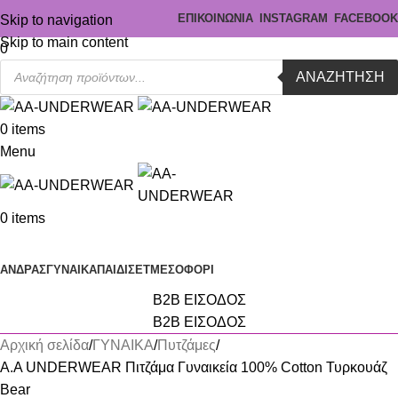
ΕΠΙΚΟΙΝΩΝΙΑ
INSTAGRAM
FACEBOOK
Skip to navigation
Skip to main content
0
ΑΝΑΖΉΤΗΣΗ
0
items
Menu
0
items
Κατηγορίες
ΑΝΔΡΑΣ
ΓΥΝΑΙΚΑ
ΠΑΙΔΙ
ΣΕΤ
ΜΕΣΟΦΟΡΙ
B2B ΕΙΣΟΔΟΣ
B2B ΕΙΣΟΔΟΣ
Αρχική σελίδα
ΓΥΝΑΙΚΑ
Πυτζάμες
A.A UNDERWEAR Πιτζάμα Γυναικεία 100% Cotton Τυρκουάζ
Bear