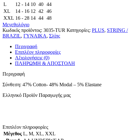
L
12 - 14
10
40
44
XL
14 - 16
12
42
46
XXL
16 - 28
14
44
48
Μεγεθολόγιο
Κωδικός προϊόντος:
3035-TUR
Κατηγορίες:
PLUS
,
STRING /
BRAZIL
,
ΓΥΝΑΙΚΑ
,
Σλίπς
Περιγραφή
Επιπλέον πληροφορίες
Αξιολογήσεις (0)
ΠΛΗΡΩΜΗ & ΑΠΟΣΤΟΛΗ
Περιγραφή
Σύνθεση: 47% Cotton- 48% Modal – 5% Elastane
Ελληνικό Προϊόν Παραγωγής μας
Επιπλέον πληροφορίες
Μέγεθος
L
,
M
,
XL
,
XXL