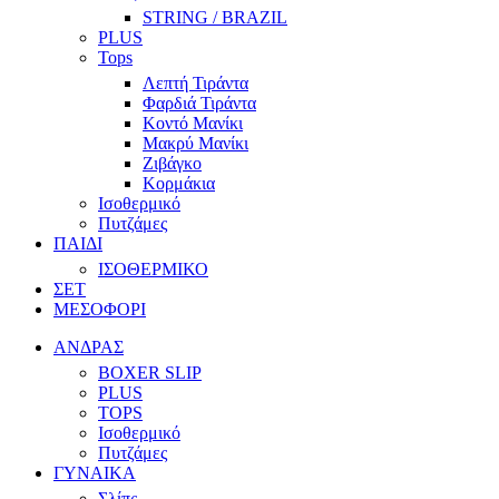
STRING / BRAZIL
PLUS
Tops
Λεπτή Τιράντα
Φαρδιά Τιράντα
Κοντό Μανίκι
Μακρύ Μανίκι
Ζιβάγκο
Κορμάκια
Ισοθερμικό
Πυτζάμες
ΠΑΙΔΙ
ΙΣΟΘΕΡΜΙΚΟ
ΣΕΤ
ΜΕΣΟΦΟΡΙ
ΑΝΔΡΑΣ
BOXER SLIP
PLUS
TOPS
Ισοθερμικό
Πυτζάμες
ΓΥΝΑΙΚΑ
Σλίπς