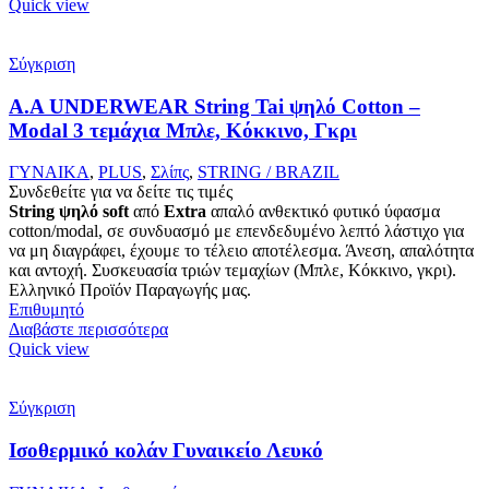
Quick view
Σύγκριση
A.A UNDERWEAR String Tai ψηλό Cotton –
Modal 3 τεμάχια Μπλε, Κόκκινο, Γκρι
ΓΥΝΑΙΚΑ
,
PLUS
,
Σλίπς
,
STRING / BRAZIL
Συνδεθείτε για να δείτε τις τιμές
String ψηλό
soft
από
Extra
απαλό ανθεκτικό φυτικό ύφασμα
cotton/modal, σε συνδυασμό με επενδεδυμένο λεπτό λάστιχο για
να μη διαγράφει, έχουμε το τέλειο αποτέλεσμα. Άνεση, απαλότητα
και αντοχή. Συσκευασία τριών τεμαχίων (Μπλε, Κόκκινο, γκρι).
Ελληνικό Προϊόν Παραγωγής μας.
Επιθυμητό
Διαβάστε περισσότερα
Quick view
Σύγκριση
Ισοθερμικό κολάν Γυναικείο Λευκό