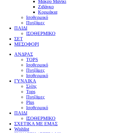
Μακρύ Μανίκι
Ζιβάγκο
Κορμάκια
Ισοθερμικό
Πυτζάμες
ΠΑΙΔΙ
ΙΣΟΘΕΡΜΙΚΟ
ΣΕΤ
ΜΕΣΟΦΟΡΙ
ΑΝΔΡΑΣ
TOPS
Ισοθερμικό
Πυτζάμες
Ισοθερμικό
ΓΥΝΑΙΚΑ
Σλίπς
Tops
Πυτζάμες
Plus
Ισοθερμικό
ΠΑΙΔΙ
ΙΣΟΘΕΡΜΙΚΟ
ΣΧΕΤΙΚΑ ΜΕ ΕΜΑΣ
Wishlist