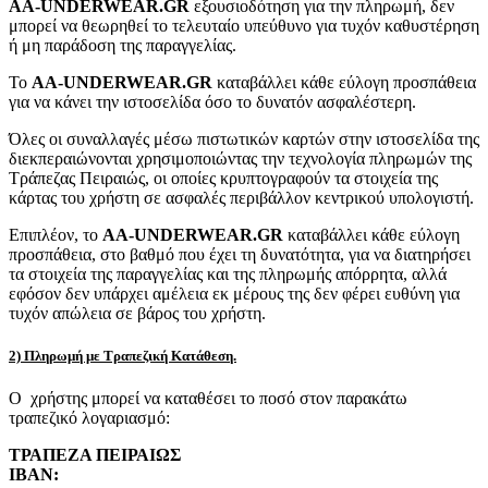
AA-UNDERWEAR.GR
εξουσιοδότηση για την πληρωμή, δεν
μπορεί να θεωρηθεί το τελευταίο υπεύθυνο για τυχόν καθυστέρηση
ή μη παράδοση της παραγγελίας.
Το
AA-UNDERWEAR.GR
καταβάλλει κάθε εύλογη προσπάθεια
για να κάνει την ιστοσελίδα όσο το δυνατόν ασφαλέστερη.
Όλες οι συναλλαγές μέσω πιστωτικών καρτών στην ιστοσελίδα της
διεκπεραιώνονται χρησιμοποιώντας την τεχνολογία πληρωμών της
Τράπεζας Πειραιώς, οι οποίες κρυπτογραφούν τα στοιχεία της
κάρτας του χρήστη σε ασφαλές περιβάλλον κεντρικού υπολογιστή.
Επιπλέον, το
AA-UNDERWEAR.GR
καταβάλλει κάθε εύλογη
προσπάθεια, στο βαθμό που έχει τη δυνατότητα, για να διατηρήσει
τα στοιχεία της παραγγελίας και της πληρωμής απόρρητα, αλλά
εφόσον δεν υπάρχει αμέλεια εκ μέρους της δεν φέρει ευθύνη για
τυχόν απώλεια σε βάρος του χρήστη.
2) Πληρωμή με Τραπεζική Κατάθεση.
Ο χρήστης μπορεί να καταθέσει το ποσό στον παρακάτω
τραπεζικό λογαριασμό:
ΤΡΑΠΕΖΑ ΠΕΙΡΑΙΩΣ
IBAN: