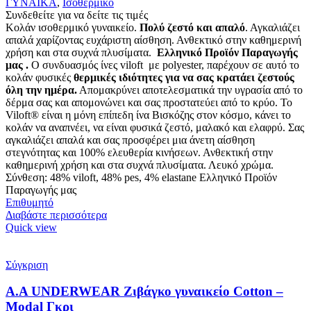
ΓΥΝΑΙΚΑ
,
Ισοθερμικό
Συνδεθείτε για να δείτε τις τιμές
Κολάν ισοθερμικό γυναικείο.
Πολύ ζεστό και απαλό
. Αγκαλιάζει
απαλά χαρίζοντας ευχάριστη αίσθηση. Ανθεκτικό στην καθημερινή
χρήση και στα συχνά πλυσίματα.
Ελληνικό Προϊόν Παραγωγής
μας .
Ο συνδυασμός ίνες viloft με polyester, παρέχουν σε αυτό το
κολάν φυσικές
θερμικές
ιδιότητες για να σας κρατάει ζεστούς
όλη την ημέρα.
Απομακρύνει αποτελεσματικά την υγρασία από το
δέρμα σας και απομονώνει και σας προστατεύει από το κρύο. Το
Viloft® είναι η μόνη επίπεδη ίνα Βισκόζης στον κόσμο, κάνει το
κολάν να αναπνέει, να είναι φυσικά ζεστό, μαλακό και ελαφρύ. Σας
αγκαλιάζει απαλά και σας προσφέρει μια άνετη αίσθηση
στεγνότητας και 100% ελευθερία κινήσεων. Ανθεκτική στην
καθημερινή χρήση και στα συχνά πλυσίματα. Λευκό χρώμα.
Σύνθεση: 48% viloft, 48% pes, 4% elastane Ελληνικό Προϊόν
Παραγωγής μας
Επιθυμητό
Διαβάστε περισσότερα
Quick view
Σύγκριση
Α.A UNDERWEAR Ζιβάγκο γυναικείο Cotton –
Modal Γκρι