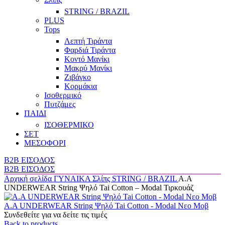
STRING / BRAZIL
PLUS
Tops
Λεπτή Τιράντα
Φαρδιά Τιράντα
Κοντό Μανίκι
Μακρύ Μανίκι
Ζιβάγκο
Κορμάκια
Ισοθερμικό
Πυτζάμες
ΠΑΙΔΙ
ΙΣΟΘΕΡΜΙΚΟ
ΣΕΤ
ΜΕΣΟΦΟΡΙ
B2B ΕΙΣΟΔΟΣ
B2B ΕΙΣΟΔΟΣ
Αρχική σελίδα
ΓΥΝΑΙΚΑ
Σλίπς
STRING / BRAZIL
A.A
UNDERWEAR String Ψηλό Tai Cotton – Modal Τιρκουάζ
A.A UNDERWEAR String Ψηλό Tai Cotton - Modal Νεο Μοβ
Συνδεθείτε για να δείτε τις τιμές
Back to products