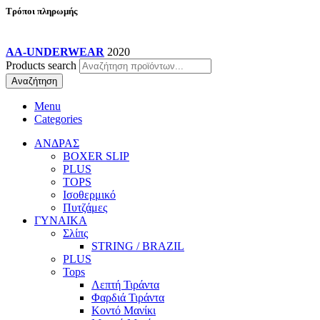
Τρόποι πληρωμής
AA-UNDERWEAR
2020
Products search
Αναζήτηση
Menu
Categories
ΑΝΔΡΑΣ
BOXER SLIP
PLUS
TOPS
Ισοθερμικό
Πυτζάμες
ΓΥΝΑΙΚΑ
Σλίπς
STRING / BRAZIL
PLUS
Tops
Λεπτή Τιράντα
Φαρδιά Τιράντα
Κοντό Μανίκι