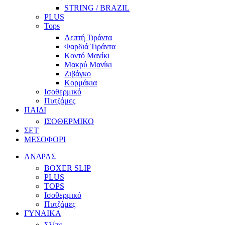
STRING / BRAZIL
PLUS
Tops
Λεπτή Τιράντα
Φαρδιά Τιράντα
Κοντό Μανίκι
Μακρύ Μανίκι
Ζιβάγκο
Κορμάκια
Ισοθερμικό
Πυτζάμες
ΠΑΙΔΙ
ΙΣΟΘΕΡΜΙΚΟ
ΣΕΤ
ΜΕΣΟΦΟΡΙ
ΑΝΔΡΑΣ
BOXER SLIP
PLUS
TOPS
Ισοθερμικό
Πυτζάμες
ΓΥΝΑΙΚΑ
Σλίπς