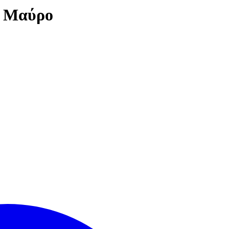
n Μαύρο