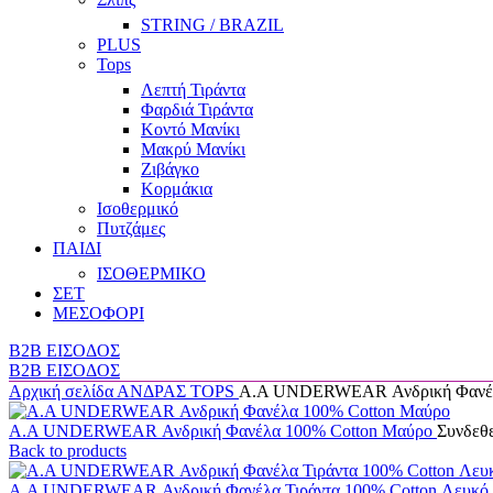
STRING / BRAZIL
PLUS
Tops
Λεπτή Τιράντα
Φαρδιά Τιράντα
Κοντό Μανίκι
Μακρύ Μανίκι
Ζιβάγκο
Κορμάκια
Ισοθερμικό
Πυτζάμες
ΠΑΙΔΙ
ΙΣΟΘΕΡΜΙΚΟ
ΣΕΤ
ΜΕΣΟΦΟΡΙ
B2B ΕΙΣΟΔΟΣ
B2B ΕΙΣΟΔΟΣ
Αρχική σελίδα
ΑΝΔΡΑΣ
TOPS
Α.A UNDERWEAR Ανδρική Φανέλα
Α.A UNDERWEAR Ανδρική Φανέλα 100% Cotton Μαύρο
Συνδεθεί
Back to products
Α.A UNDERWEAR Ανδρική Φανέλα Τιράντα 100% Cotton Λευκό