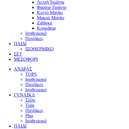
Λεπτή Τιράντα
Φαρδιά Τιράντα
Κοντό Μανίκι
Μακρύ Μανίκι
Ζιβάγκο
Κορμάκια
Ισοθερμικό
Πυτζάμες
ΠΑΙΔΙ
ΙΣΟΘΕΡΜΙΚΟ
ΣΕΤ
ΜΕΣΟΦΟΡΙ
ΑΝΔΡΑΣ
TOPS
Ισοθερμικό
Πυτζάμες
Ισοθερμικό
ΓΥΝΑΙΚΑ
Σλίπς
Tops
Πυτζάμες
Plus
Ισοθερμικό
ΠΑΙΔΙ