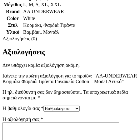
Μέγεθος
L
,
M
,
S
,
XL
,
XXL
Brand
AA UNDERWEAR
Color
White
Στυλ
Κορμάκι
,
Φαρδιά Τιράντα
Υλικό
Βαμβάκι
,
Μοντάλ
Αξιολογήσεις (0)
Αξιολογήσεις
Δεν υπάρχει καμία αξιολόγηση ακόμη.
Κάνετε την πρώτη αξιολόγηση για το προϊόν: “AA-UNDERWEAR
Κορμάκι Φαρδιά Τιράντα Γυναικείο Cotton – Modal Λευκό”
Η ηλ. διεύθυνση σας δεν δημοσιεύεται.
Τα υποχρεωτικά πεδία
σημειώνονται με
*
Η βαθμολογία σας
*
Η αξιολόγησή σας
*