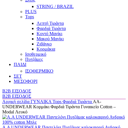
STRING / BRAZIL
PLUS
Tops
Λεπτή Τιράντα
Φαρδιά Τιράντα
Κοντό Μανίκι
Μακρύ Μανίκι
Ζιβάγκο
Κορμάκια
Ισοθερμικό
Πυτζάμες
ΠΑΙΔΙ
ΙΣΟΘΕΡΜΙΚΟ
ΣΕΤ
ΜΕΣΟΦΟΡΙ
B2B ΕΙΣΟΔΟΣ
B2B ΕΙΣΟΔΟΣ
Αρχική σελίδα
ΓΥΝΑΙΚΑ
Tops
Φαρδιά Τιράντα
AA-
UNDERWEAR Κορμάκι Φαρδιά Τιράντα Γυναικείο Cotton –
Modal Λευκό
A.A UNDERWEAR Παντελόνι Πυτζάμας καλοκαιρινό Ανδρικό