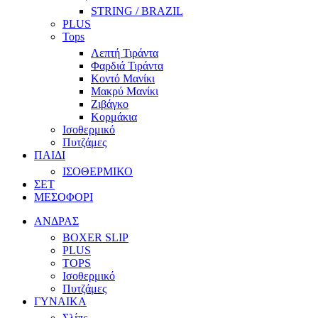
STRING / BRAZIL
PLUS
Tops
Λεπτή Τιράντα
Φαρδιά Τιράντα
Κοντό Μανίκι
Μακρύ Μανίκι
Ζιβάγκο
Κορμάκια
Ισοθερμικό
Πυτζάμες
ΠΑΙΔΙ
ΙΣΟΘΕΡΜΙΚΟ
ΣΕΤ
ΜΕΣΟΦΟΡΙ
ΑΝΔΡΑΣ
BOXER SLIP
PLUS
TOPS
Ισοθερμικό
Πυτζάμες
ΓΥΝΑΙΚΑ
Σλίπς