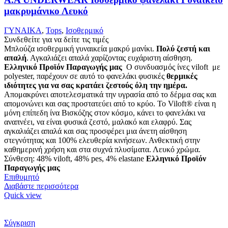
μακρυμάνικο Λευκό
ΓΥΝΑΙΚΑ
,
Tops
,
Ισοθερμικό
Συνδεθείτε για να δείτε τις τιμές
Μπλούζα ισοθερμική γυναικεία μακρύ μανίκι.
Πολύ ζεστή και
απαλή
. Αγκαλιάζει απαλά χαρίζοντας ευχάριστη αίσθηση.
Ελληνικό Προϊόν Παραγωγής μας
Ο συνδυασμός ίνες viloft με
polyester, παρέχουν σε αυτό το φανελάκι φυσικές
θερμικές
ιδιότητες για να σας κρατάει ζεστούς όλη την ημέρα.
Απομακρύνει αποτελεσματικά την υγρασία από το δέρμα σας και
απομονώνει και σας προστατεύει από το κρύο. Το Viloft® είναι η
μόνη επίπεδη ίνα Βισκόζης στον κόσμο, κάνει το φανελάκι να
αναπνέει, να είναι φυσικά ζεστό, μαλακό και ελαφρύ. Σας
αγκαλιάζει απαλά και σας προσφέρει μια άνετη αίσθηση
στεγνότητας και 100% ελευθερία κινήσεων. Ανθεκτική στην
καθημερινή χρήση και στα συχνά πλυσίματα. Λευκό χρώμα.
Σύνθεση: 48% viloft, 48% pes, 4% elastane
Ελληνικό Προϊόν
Παραγωγής μας
Επιθυμητό
Διαβάστε περισσότερα
Quick view
Σύγκριση