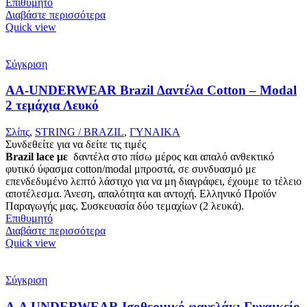
Επιθυμητό
Διαβάστε περισσότερα
Quick view
Σύγκριση
AA-UNDERWEAR Brazil Δαντέλα Cotton – Modal
2 τεμάχια Λευκό
Σλίπς
,
STRING / BRAZIL
,
ΓΥΝΑΙΚΑ
Συνδεθείτε για να δείτε τις τιμές
Brazil lace με
δαντέλα στο πίσω μέρος και απαλό ανθεκτικό
φυτικό ύφασμα cotton/modal μπροστά, σε συνδυασμό με
επενδεδυμένο λεπτό λάστιχο για να μη διαγράφει, έχουμε το τέλειο
αποτέλεσμα. Άνεση, απαλότητα και αντοχή. Ελληνικό Προϊόν
Παραγωγής μας. Συσκευασία δύο τεμαχίων (2 λευκά).
Επιθυμητό
Διαβάστε περισσότερα
Quick view
Σύγκριση
Α.A UNDERWEAR Ισοθερμικό φανελάκι Γυναικείο