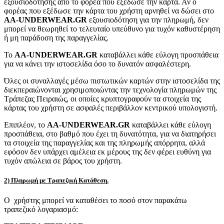
εξουσιοδότησης από το φορέα που εξέδωσε την κάρτα. Αν ο
φορέας που εξέδωσε την κάρτα του χρήστη αρνηθεί να δώσει στο
AA-UNDERWEAR.GR
εξουσιοδότηση για την πληρωμή, δεν
μπορεί να θεωρηθεί το τελευταίο υπεύθυνο για τυχόν καθυστέρηση
ή μη παράδοση της παραγγελίας.
Το
AA-UNDERWEAR.GR
καταβάλλει κάθε εύλογη προσπάθεια
για να κάνει την ιστοσελίδα όσο το δυνατόν ασφαλέστερη.
Όλες οι συναλλαγές μέσω πιστωτικών καρτών στην ιστοσελίδα της
διεκπεραιώνονται χρησιμοποιώντας την τεχνολογία πληρωμών της
Τράπεζας Πειραιώς, οι οποίες κρυπτογραφούν τα στοιχεία της
κάρτας του χρήστη σε ασφαλές περιβάλλον κεντρικού υπολογιστή.
Επιπλέον, το
AA-UNDERWEAR.GR
καταβάλλει κάθε εύλογη
προσπάθεια, στο βαθμό που έχει τη δυνατότητα, για να διατηρήσει
τα στοιχεία της παραγγελίας και της πληρωμής απόρρητα, αλλά
εφόσον δεν υπάρχει αμέλεια εκ μέρους της δεν φέρει ευθύνη για
τυχόν απώλεια σε βάρος του χρήστη.
2) Πληρωμή με Τραπεζική Κατάθεση.
Ο χρήστης μπορεί να καταθέσει το ποσό στον παρακάτω
τραπεζικό λογαριασμό: