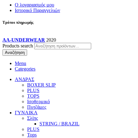
Ο λογαριασμός μου
Ιστορικό Παραγγελιών
Τρόποι πληρωμής
AA-UNDERWEAR
2020
Products search
Αναζήτηση
Menu
Categories
ΑΝΔΡΑΣ
BOXER SLIP
PLUS
TOPS
Ισοθερμικό
Πυτζάμες
ΓΥΝΑΙΚΑ
Σλίπς
STRING / BRAZIL
PLUS
Tops