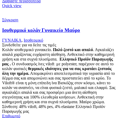
Διαβάστε περισσότερα
Quick view
Σύγκριση
Ισοθερμικό κολάν Γυναικείο Μαύρο
ΓΥΝΑΙΚΑ
,
Ισοθερμικό
Συνδεθείτε για να δείτε τις τιμές
Κολάν ισοθερμικό γυναικείο.
Πολύ ζεστό και απαλό
. Αγκαλιάζει
απαλά χαρίζοντας ευχάριστη αίσθηση. Ανθεκτικό στην καθημερινή
χρήση και στα συχνά πλυσίματα.
Ελληνικό Προϊόν Παραγωγής
μας .
Ο συνδυασμός ίνες viloft με polyester, παρέχουν σε αυτό το
κολάν φυσικές
θερμικές
ιδιότητες για να σας κρατάει ζεστούς
όλη την ημέρα.
Απομακρύνει αποτελεσματικά την υγρασία από το
δέρμα σας και απομονώνει και σας προστατεύει από το κρύο. Το
Viloft® είναι η μόνη επίπεδη ίνα Βισκόζης στον κόσμο, κάνει το
κολάν να αναπνέει, να είναι φυσικά ζεστό, μαλακό και ελαφρύ. Σας
αγκαλιάζει απαλά και σας προσφέρει μια άνετη αίσθηση
στεγνότητας και 100% ελευθερία κινήσεων. Ανθεκτική στην
καθημερινή χρήση και στα συχνά πλυσίματα. Μαύρο χρώμα.
Σύνθεση: 48% viloft, 48% pes, 4% elastane Ελληνικό Προϊόν
Παραγωγής μας
Επιθυμητό