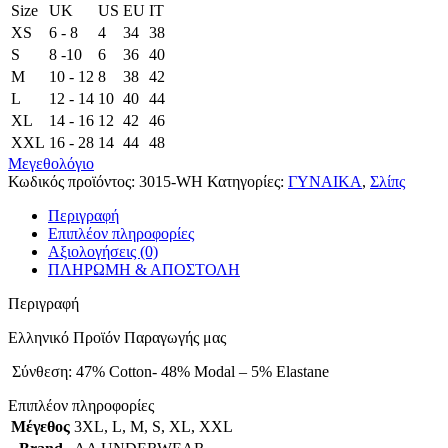
Size
UK
US
EU
ΙΤ
XS
6 - 8
4
34
38
S
8 -10
6
36
40
M
10 - 12
8
38
42
L
12 - 14
10
40
44
XL
14 - 16
12
42
46
XXL
16 - 28
14
44
48
Μεγεθολόγιο
Κωδικός προϊόντος:
3015-WH
Κατηγορίες:
ΓΥΝΑΙΚΑ
,
Σλίπς
Περιγραφή
Επιπλέον πληροφορίες
Αξιολογήσεις (0)
ΠΛΗΡΩΜΗ & ΑΠΟΣΤΟΛΗ
Περιγραφή
Ελληνικό Προϊόν Παραγωγής μας
Σύνθεση: 47% Cotton- 48% Modal – 5% Elastane
Επιπλέον πληροφορίες
Μέγεθος
3XL
,
L
,
M
,
S
,
XL
,
XXL