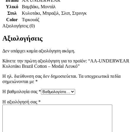
Brand
AA UNDERWEAR
Υλικό
Βαμβάκι
,
Μοντάλ
Στυλ
Κυλοτάκι
,
Μπραζιλ
,
Σλιπ
,
Στρινγκ
Color
Τιρκουάζ
Αξιολογήσεις (0)
Αξιολογήσεις
Δεν υπάρχει καμία αξιολόγηση ακόμη.
Κάνετε την πρώτη αξιολόγηση για το προϊόν: “AA-UNDERWEAR
Κυλοτάκι Brazil Cotton – Modal Λευκό”
Η ηλ. διεύθυνση σας δεν δημοσιεύεται.
Τα υποχρεωτικά πεδία
σημειώνονται με
*
Η βαθμολογία σας
*
Η αξιολόγησή σας
*