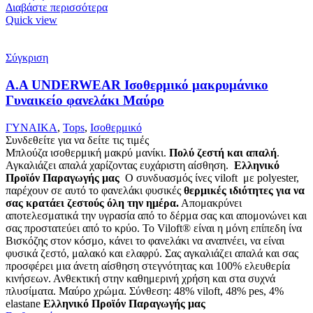
Διαβάστε περισσότερα
Quick view
Σύγκριση
Α.A UNDERWEAR Ισοθερμικό μακρυμάνικο
Γυναικείο φανελάκι Μαύρο
ΓΥΝΑΙΚΑ
,
Tops
,
Ισοθερμικό
Συνδεθείτε για να δείτε τις τιμές
Μπλούζα ισοθερμική μακρύ μανίκι.
Πολύ ζεστή και απαλή
.
Αγκαλιάζει απαλά χαρίζοντας ευχάριστη αίσθηση.
Ελληνικό
Προϊόν Παραγωγής μας
Ο συνδυασμός ίνες viloft με polyester,
παρέχουν σε αυτό το φανελάκι φυσικές
θερμικές
ιδιότητες για να
σας κρατάει ζεστούς όλη την ημέρα.
Απομακρύνει
αποτελεσματικά την υγρασία από το δέρμα σας και απομονώνει και
σας προστατεύει από το κρύο. Το Viloft® είναι η μόνη επίπεδη ίνα
Βισκόζης στον κόσμο, κάνει το φανελάκι να αναπνέει, να είναι
φυσικά ζεστό, μαλακό και ελαφρύ. Σας αγκαλιάζει απαλά και σας
προσφέρει μια άνετη αίσθηση στεγνότητας και 100% ελευθερία
κινήσεων. Ανθεκτική στην καθημερινή χρήση και στα συχνά
πλυσίματα. Μαύρο χρώμα. Σύνθεση: 48% viloft, 48% pes, 4%
elastane
Ελληνικό Προϊόν Παραγωγής μας