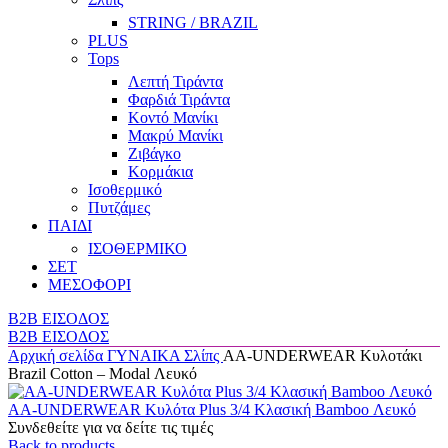
STRING / BRAZIL
PLUS
Tops
Λεπτή Τιράντα
Φαρδιά Τιράντα
Κοντό Μανίκι
Μακρύ Μανίκι
Ζιβάγκο
Κορμάκια
Ισοθερμικό
Πυτζάμες
ΠΑΙΔΙ
ΙΣΟΘΕΡΜΙΚΟ
ΣΕΤ
ΜΕΣΟΦΟΡΙ
B2B ΕΙΣΟΔΟΣ
B2B ΕΙΣΟΔΟΣ
Αρχική σελίδα
ΓΥΝΑΙΚΑ
Σλίπς
AA-UNDERWEAR Κυλοτάκι
Brazil Cotton – Modal Λευκό
AA-UNDERWEAR Κυλότα Plus 3/4 Κλασική Bamboo Λευκό
Συνδεθείτε για να δείτε τις τιμές
Back to products