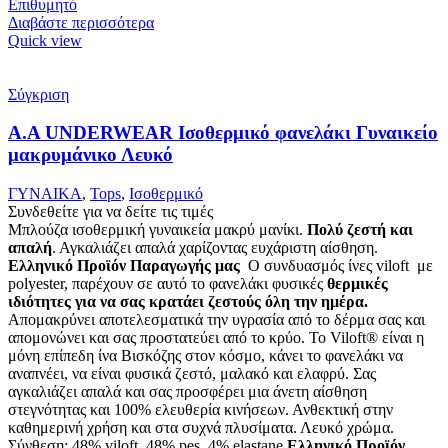
Επιθυμητό
Διαβάστε περισσότερα
Quick view
Σύγκριση
Α.A UNDERWEAR Ισοθερμικό φανελάκι Γυναικείο
μακρυμάνικο Λευκό
ΓΥΝΑΙΚΑ
,
Tops
,
Ισοθερμικό
Συνδεθείτε για να δείτε τις τιμές
Μπλούζα ισοθερμική γυναικεία μακρύ μανίκι.
Πολύ ζεστή και
απαλή
. Αγκαλιάζει απαλά χαρίζοντας ευχάριστη αίσθηση.
Ελληνικό Προϊόν Παραγωγής μας
Ο συνδυασμός ίνες viloft με
polyester, παρέχουν σε αυτό το φανελάκι φυσικές
θερμικές
ιδιότητες για να σας κρατάει ζεστούς όλη την ημέρα.
Απομακρύνει αποτελεσματικά την υγρασία από το δέρμα σας και
απομονώνει και σας προστατεύει από το κρύο. Το Viloft® είναι η
μόνη επίπεδη ίνα Βισκόζης στον κόσμο, κάνει το φανελάκι να
αναπνέει, να είναι φυσικά ζεστό, μαλακό και ελαφρύ. Σας
αγκαλιάζει απαλά και σας προσφέρει μια άνετη αίσθηση
στεγνότητας και 100% ελευθερία κινήσεων. Ανθεκτική στην
καθημερινή χρήση και στα συχνά πλυσίματα. Λευκό χρώμα.
Σύνθεση: 48% viloft, 48% pes, 4% elastane
Ελληνικό Προϊόν