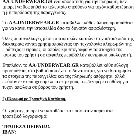
AA-UNDERWEAR.GR
εξουσιοδότηση για την πληρωμή, δεν
μπορεί να θεωρηθεί το τελευταίο υπεύθυνο για τυχόν καθυστέρηση
ή μη παράδοση της παραγγελίας.
Το
AA-UNDERWEAR.GR
καταβάλλει κάθε εύλογη προσπάθεια
για να κάνει την ιστοσελίδα όσο το δυνατόν ασφαλέστερη.
Όλες οι συναλλαγές μέσω πιστωτικών καρτών στην ιστοσελίδα της
διεκπεραιώνονται χρησιμοποιώντας την τεχνολογία πληρωμών της
Τράπεζας Πειραιώς, οι οποίες κρυπτογραφούν τα στοιχεία της
κάρτας του χρήστη σε ασφαλές περιβάλλον κεντρικού υπολογιστή.
Επιπλέον, το
AA-UNDERWEAR.GR
καταβάλλει κάθε εύλογη
προσπάθεια, στο βαθμό που έχει τη δυνατότητα, για να διατηρήσει
τα στοιχεία της παραγγελίας και της πληρωμής απόρρητα, αλλά
εφόσον δεν υπάρχει αμέλεια εκ μέρους της δεν φέρει ευθύνη για
τυχόν απώλεια σε βάρος του χρήστη.
2) Πληρωμή με Τραπεζική Κατάθεση.
Ο χρήστης μπορεί να καταθέσει το ποσό στον παρακάτω
τραπεζικό λογαριασμό:
ΤΡΑΠΕΖΑ ΠΕΙΡΑΙΩΣ
IBAN: