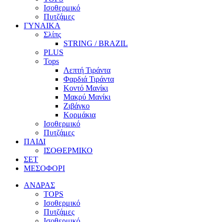
Ισοθερμικό
Πυτζάμες
ΓΥΝΑΙΚΑ
Σλίπς
STRING / BRAZIL
PLUS
Tops
Λεπτή Τιράντα
Φαρδιά Τιράντα
Κοντό Μανίκι
Μακρύ Μανίκι
Ζιβάγκο
Κορμάκια
Ισοθερμικό
Πυτζάμες
ΠΑΙΔΙ
ΙΣΟΘΕΡΜΙΚΟ
ΣΕΤ
ΜΕΣΟΦΟΡΙ
ΑΝΔΡΑΣ
TOPS
Ισοθερμικό
Πυτζάμες
Ισοθερμικό