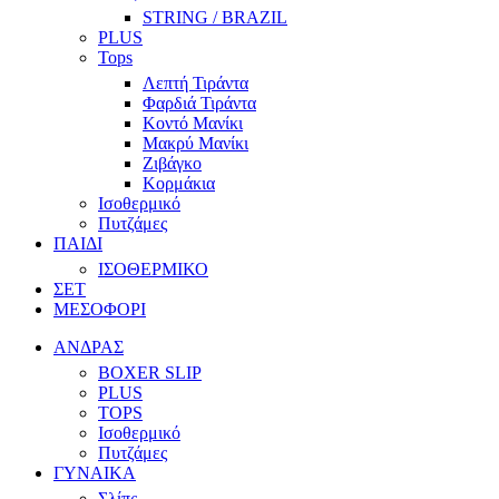
STRING / BRAZIL
PLUS
Tops
Λεπτή Τιράντα
Φαρδιά Τιράντα
Κοντό Μανίκι
Μακρύ Μανίκι
Ζιβάγκο
Κορμάκια
Ισοθερμικό
Πυτζάμες
ΠΑΙΔΙ
ΙΣΟΘΕΡΜΙΚΟ
ΣΕΤ
ΜΕΣΟΦΟΡΙ
ΑΝΔΡΑΣ
BOXER SLIP
PLUS
TOPS
Ισοθερμικό
Πυτζάμες
ΓΥΝΑΙΚΑ
Σλίπς