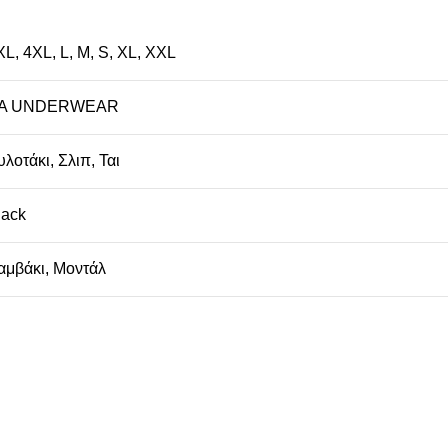
XL
,
4XL
,
L
,
M
,
S
,
XL
,
XXL
A UNDERWEAR
υλοτάκι
,
Σλιπ
,
Ται
lack
αμβάκι
,
Μοντάλ