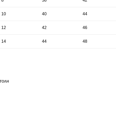
8
38
42
10
40
44
12
42
46
14
44
48
ΤΟΛΗ