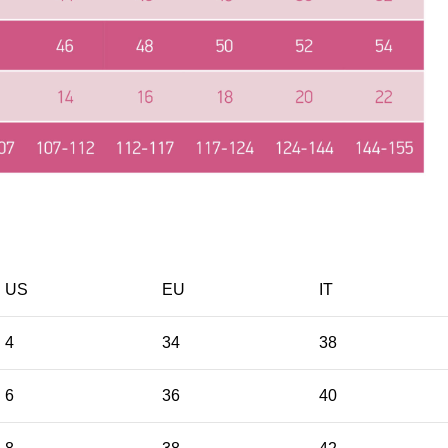
US
EU
ΙΤ
4
34
38
6
36
40