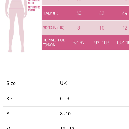
Size
UK
XS
6 - 8
S
8 -10