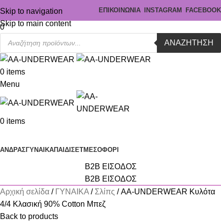
ΕΠΙΚΟΙΝΩΝΙΑ
INSTAGRAM
FACEBOOK
Skip to navigation
Skip to main content
0
ΑΝΑΖΉΤΗΣΗ
0
items
Menu
0
items
Κατηγορίες
ΑΝΔΡΑΣ
ΓΥΝΑΙΚΑ
ΠΑΙΔΙ
ΣΕΤ
ΜΕΣΟΦΟΡΙ
B2B ΕΙΣΟΔΟΣ
B2B ΕΙΣΟΔΟΣ
Αρχική σελίδα
ΓΥΝΑΙΚΑ
Σλίπς
AA-UNDERWEAR Κυλότα
4/4 Κλασική 90% Cotton Μπεζ
Back to products