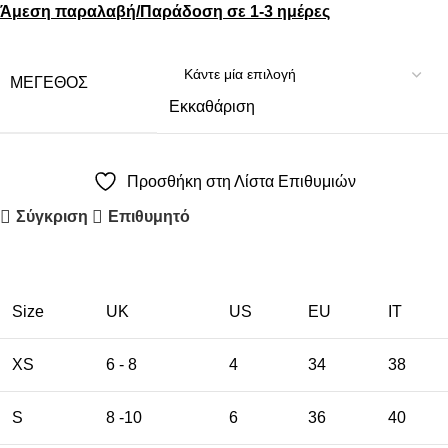
Άμεση παραλαβή/Παράδοση σε 1-3 ημέρες
ΜΈΓΕΘΟΣ
Εκκαθάριση
Προσθήκη στη Λίστα Επιθυμιών
Σύγκριση
Επιθυμητό
Size
UK
US
EU
ΙΤ
XS
6 - 8
4
34
38
S
8 -10
6
36
40