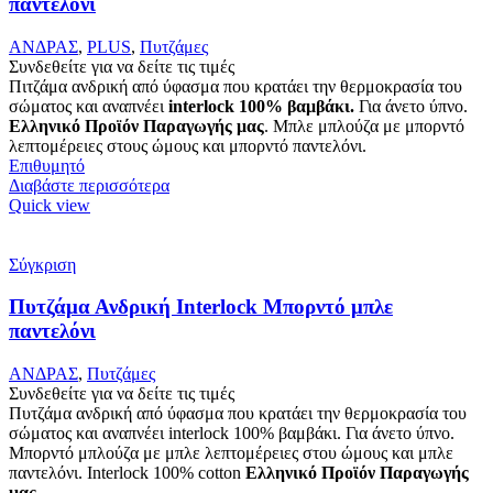
παντελόνι
ΑΝΔΡΑΣ
,
PLUS
,
Πυτζάμες
Συνδεθείτε για να δείτε τις τιμές
Πιτζάμα ανδρική από ύφασμα που κρατάει την θερμοκρασία του
σώματος και αναπνέει
interlock 100% βαμβάκι.
Για άνετο ύπνο.
Ελληνικό Προϊόν Παραγωγής μας
. Μπλε μπλούζα με μπορντό
λεπτομέρειες στους ώμους και μπορντό παντελόνι.
Επιθυμητό
Διαβάστε περισσότερα
Quick view
Σύγκριση
Πυτζάμα Ανδρική Interlock Μπορντό μπλε
παντελόνι
ΑΝΔΡΑΣ
,
Πυτζάμες
Συνδεθείτε για να δείτε τις τιμές
Πυτζάμα ανδρική από ύφασμα που κρατάει την θερμοκρασία του
σώματος και αναπνέει interlock 100% βαμβάκι. Για άνετο ύπνο.
Μπορντό μπλούζα με μπλε λεπτομέρειες στου ώμους και μπλε
παντελόνι. Interlock 100% cotton
Ελληνικό Προϊόν Παραγωγής
μας .