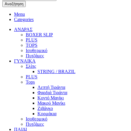
search
Αναζήτηση
Menu
Categories
ΑΝΔΡΑΣ
BOXER SLIP
PLUS
TOPS
Ισοθερμικό
Πυτζάμες
ΓΥΝΑΙΚΑ
Σλίπς
STRING / BRAZIL
PLUS
Tops
Λεπτή Τιράντα
Φαρδιά Τιράντα
Κοντό Μανίκι
Μακρύ Μανίκι
Ζιβάγκο
Κορμάκια
Ισοθερμικό
Πυτζάμες
ΠΑΙΔΙ