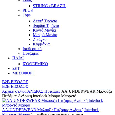
STRING / BRAZIL
PLUS
Tops
Λεπτή Τιράντα
Φαρδιά Τιράντα
Κοντό Μανίκι
Μακρύ Μανίκι
Ζιβάγκο
Κορμάκια
Ισοθερμικό
Πυτζάμες
ΠΑΙΔΙ
ΙΣΟΘΕΡΜΙΚΟ
ΣΕΤ
ΜΕΣΟΦΟΡΙ
B2B ΕΙΣΟΔΟΣ
B2B ΕΙΣΟΔΟΣ
Αρχική σελίδα
ΑΝΔΡΑΣ
Πυτζάμες
AA-UNDERWEAR Μπλούζα
Πιτζάμας Ανδρική Interlock Μαύρο Μπορντό
AA-UNDERWEAR Μπλούζα Πιτζάμας Ανδρική Interlock
Μπορντό Μαύρο
Συνδεθείτε για να δείτε τις τιμές