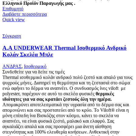
Ελληνικό Προϊόν Παραγωγής μας .
Επιθυμητό
Διαβάστε περισσότερα
Quick view
Σύγκριση
Α.A UNDERWEAR Thermal Ισοθερμικό Ανδρικό
Κολάν Σκελέα Μπλε
ΑΝΔΡΑΣ
,
Ισοθερμικό
Συνδεθείτε για να δείτε τις τιμές
Thermal ισοθερμικό κολάν ανδρικό πολύ ζεστό και απαλό
για τους
ψυχρούς μήνες. Δ
ιατηρεί τη θερμότητα και τη ζεστασιά στο σώμα
ενώ αφήνει το δέρμα να αναπνέει
.
Ο συνδυασμός ίνες viloft με
polyester, παρέχουν σε αυτό το σκελέα φυσικές
θερμικές
ιδιότητες για να σας κρατάει ζεστούς όλη την ημέρα.
Απομακρύνει αποτελεσματικά την υγρασία από το δέρμα σας και
απομονώνει και σας προστατεύει από το κρύο. Το Viloft® είναι η
μόνη επίπεδη ίνα Βισκόζης στον κόσμο, κάνει το σκελέα να
αναπνέει, να είναι φυσικά ζεστό, μαλακό και ελαφρύ. Σας
αγκαλιάζει απαλά και σας προσφέρει μια άνετη αίσθηση
στεγνότητας και 100% ελευθερία κινήσεων. Ανθεκτική στην