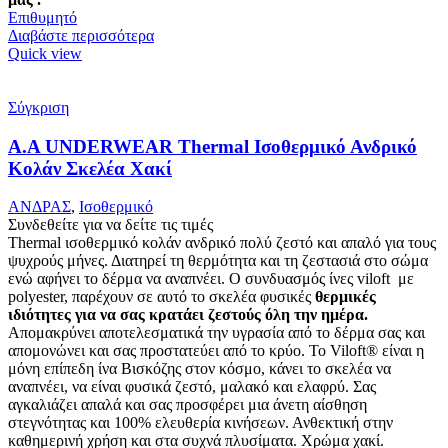
Επιθυμητό
Διαβάστε περισσότερα
Quick view
Σύγκριση
Α.A UNDERWEAR Thermal Ισοθερμικό Ανδρικό
Κολάν Σκελέα Χακί
ΑΝΔΡΑΣ
,
Ισοθερμικό
Συνδεθείτε για να δείτε τις τιμές
Thermal ισοθερμικό κολάν ανδρικό πολύ ζεστό και απαλό
για τους
ψυχρούς μήνες. Δ
ιατηρεί τη θερμότητα και τη ζεστασιά στο σώμα
ενώ αφήνει το δέρμα να αναπνέει
.
Ο συνδυασμός ίνες viloft με
polyester, παρέχουν σε αυτό το σκελέα φυσικές
θερμικές
ιδιότητες για να σας κρατάει ζεστούς όλη την ημέρα.
Απομακρύνει αποτελεσματικά την υγρασία από το δέρμα σας και
απομονώνει και σας προστατεύει από το κρύο. Το Viloft® είναι η
μόνη επίπεδη ίνα Βισκόζης στον κόσμο, κάνει το σκελέα να
αναπνέει, να είναι φυσικά ζεστό, μαλακό και ελαφρύ. Σας
αγκαλιάζει απαλά και σας προσφέρει μια άνετη αίσθηση
στεγνότητας και 100% ελευθερία κινήσεων. Ανθεκτική στην
καθημερινή χρήση και στα συχνά πλυσίματα.
Χρώμα χακί.