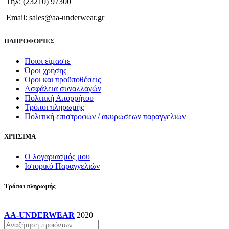
Τηλ: (23210) 97300
Email: sales@aa-underwear.gr
ΠΛΗΡΟΦΟΡΙΕΣ
Ποιοι είμαστε
Όροι χρήσης
Όροι και προϋποθέσεις
Ασφάλεια συναλλαγών
Πολιτική Απορρήτου
Τρόποι πληρωμής
Πολιτική επιστροφών / ακυρώσεων παραγγελιών
ΧΡΗΣΙΜΑ
Ο λογαριασμός μου
Ιστορικό Παραγγελιών
Τρόποι πληρωμής
AA-UNDERWEAR
2020
Products