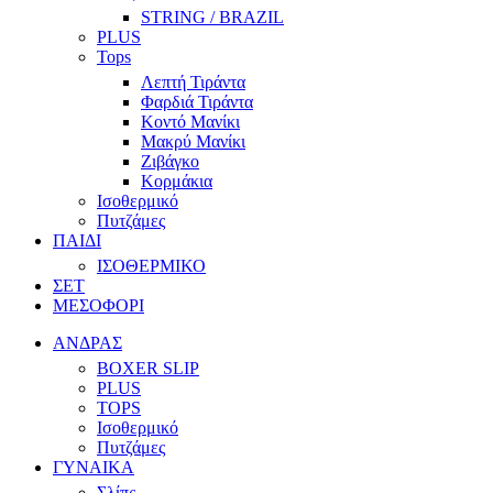
STRING / BRAZIL
PLUS
Tops
Λεπτή Τιράντα
Φαρδιά Τιράντα
Κοντό Μανίκι
Μακρύ Μανίκι
Ζιβάγκο
Κορμάκια
Ισοθερμικό
Πυτζάμες
ΠΑΙΔΙ
ΙΣΟΘΕΡΜΙΚΟ
ΣΕΤ
ΜΕΣΟΦΟΡΙ
ΑΝΔΡΑΣ
BOXER SLIP
PLUS
TOPS
Ισοθερμικό
Πυτζάμες
ΓΥΝΑΙΚΑ
Σλίπς