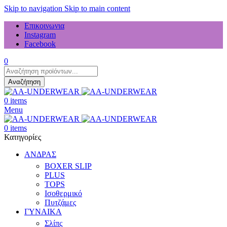
Skip to navigation
Skip to main content
Επικοινωνια
Instagram
Facebook
0
Products
search
Αναζήτηση
0
items
Menu
0
items
Κατηγορίες
ΑΝΔΡΑΣ
BOXER SLIP
PLUS
TOPS
Ισοθερμικό
Πυτζάμες
ΓΥΝΑΙΚΑ
Σλίπς