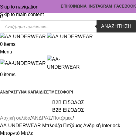
ΕΠΙΚΟΙΝΩΝΙΑ
INSTAGRAM
FACEBOOK
Skip to navigation
Skip to main content
0
ΑΝΑΖΉΤΗΣΗ
0
items
Menu
0
items
Κατηγορίες
ΑΝΔΡΑΣ
ΓΥΝΑΙΚΑ
ΠΑΙΔΙ
ΣΕΤ
ΜΕΣΟΦΟΡΙ
B2B ΕΙΣΟΔΟΣ
B2B ΕΙΣΟΔΟΣ
Αρχική σελίδα
ΑΝΔΡΑΣ
Πυτζάμες
AA-UNDERWEAR Μπλούζα Πιτζάμας Ανδρική Interlock
Μπορντό Μπλε