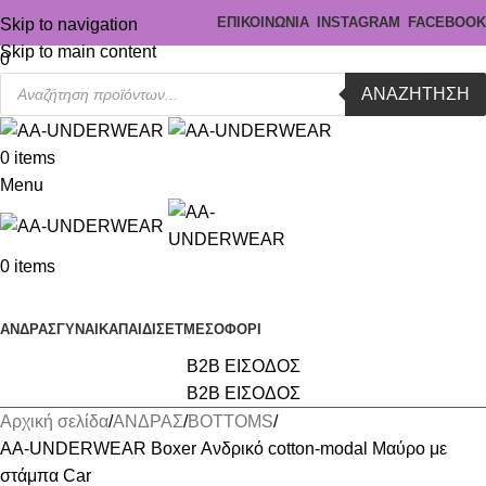
ΕΠΙΚΟΙΝΩΝΙΑ
INSTAGRAM
FACEBOOK
Skip to navigation
Skip to main content
0
ΑΝΑΖΉΤΗΣΗ
0
items
Menu
0
items
Κατηγορίες
ΑΝΔΡΑΣ
ΓΥΝΑΙΚΑ
ΠΑΙΔΙ
ΣΕΤ
ΜΕΣΟΦΟΡΙ
B2B ΕΙΣΟΔΟΣ
B2B ΕΙΣΟΔΟΣ
Αρχική σελίδα
ΑΝΔΡΑΣ
BOTTOMS
AA-UNDERWEAR Boxer Ανδρικό cotton-modal Μαύρο με
στάμπα Car