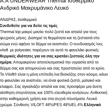
Α.A UNDERWEAR Thermal Ισοθερμικό
Ανδρικό Μακρυμάνικο Λευκό
ΑΝΔΡΑΣ
,
Ισοθερμικό
Συνδεθείτε για να δείτε τις τιμές
Thermal top μακρύ μανίκι πολύ ζεστό και απαλό
για τους
ψυχρούς μήνες. Δ
ιατηρεί τη θερμότητα και τη ζεστασιά στο
σώμα ενώ αφήνει το δέρμα να αναπνέει
.
Ο συνδυασμός ίνες
viloft με polyester, παρέχουν σε αυτό το φανελάκι φυσικές
θερμικές
ιδιότητες για να σας κρατάει ζεστούς όλη την
ημέρα.
Απομακρύνει αποτελεσματικά την υγρασία από το
δέρμα σας και απομονώνει και σας προστατεύει από το κρύο.
Το Viloft® είναι η μόνη επίπεδη ίνα Βισκόζης στον κόσμο, κάνει
το φανελάκι να αναπνέει, να είναι φυσικά ζεστό, μαλακό και
ελαφρύ. Σας αγκαλιάζει απαλά και σας προσφέρει μια άνετη
αίσθηση στεγνότητας και 100% ελευθερία κινήσεων. Ανθεκτική
στην καθημερινή χρήση και στα συχνά πλυσίματα. Λευκό
χρώμα. Σύνθεση: VILOFT 48%/PES 48%/EL 4%
Ελληνικό