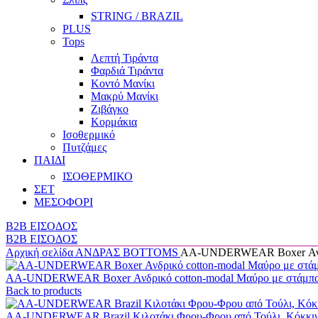
STRING / BRAZIL
PLUS
Tops
Λεπτή Τιράντα
Φαρδιά Τιράντα
Κοντό Μανίκι
Μακρύ Μανίκι
Ζιβάγκο
Κορμάκια
Ισοθερμικό
Πυτζάμες
ΠΑΙΔΙ
ΙΣΟΘΕΡΜΙΚΟ
ΣΕΤ
ΜΕΣΟΦΟΡΙ
B2B ΕΙΣΟΔΟΣ
B2B ΕΙΣΟΔΟΣ
Αρχική σελίδα
ΑΝΔΡΑΣ
BOTTOMS
AA-UNDERWEAR Boxer Ανδρι
AA-UNDERWEAR Boxer Ανδρικό cotton-modal Μαύρο με στάμπ
Back to products
AA-UNDERWEAR Brazil Κιλοτάκι Φρου-Φρου από Τούλι, Κόκκι