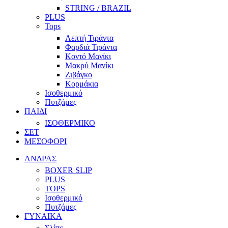
STRING / BRAZIL
PLUS
Tops
Λεπτή Τιράντα
Φαρδιά Τιράντα
Κοντό Μανίκι
Μακρύ Μανίκι
Ζιβάγκο
Κορμάκια
Ισοθερμικό
Πυτζάμες
ΠΑΙΔΙ
ΙΣΟΘΕΡΜΙΚΟ
ΣΕΤ
ΜΕΣΟΦΟΡΙ
ΑΝΔΡΑΣ
BOXER SLIP
PLUS
TOPS
Ισοθερμικό
Πυτζάμες
ΓΥΝΑΙΚΑ
Σλίπς