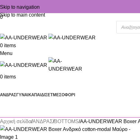
Skip to navigation
Skip to main content
0
0
items
Menu
0
items
Κατηγορίες
ΑΝΔΡΑΣ
ΓΥΝΑΙΚΑ
ΠΑΙΔΙ
ΣΕΤ
ΜΕΣΟΦΟΡΙ
Αρχική σελίδα
ΑΝΔΡΑΣ
BOTTOMS
AA-UNDERWEAR Boxer Ανδ