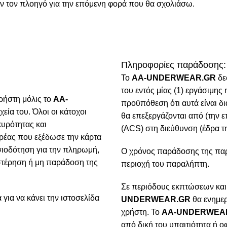
όν τον πλοηγό για την επόμενη φορά που θα σχολιάσω.
Πληροφορίες παράδοσης:
To
AA-UNDERWEAR.GR
δε
του εντός μίας (1) εργάσιμη
ρήστη μόλις το
AA-
προϋπόθεση ότι αυτά είναι δ
χεία του. Όλοι οι κάτοχοι
θα επεξεργάζονται από (την ε
κυρότητας και
(ACS) στη διεύθυνση (έδρα τη
ρέας που εξέδωσε την κάρτα
ιοδότηση για την πληρωμή,
Ο χρόνος παράδοσης της παρα
υστέρηση ή μη παράδοση της
περιοχή του παραλήπτη.
Σε περιόδους εκπτώσεων και
για να κάνει την ιστοσελίδα
UNDERWEAR.GR
θα ενημερ
χρήστη. Το
AA-UNDERWEA
από δική του υπαιτιότητα ή ο