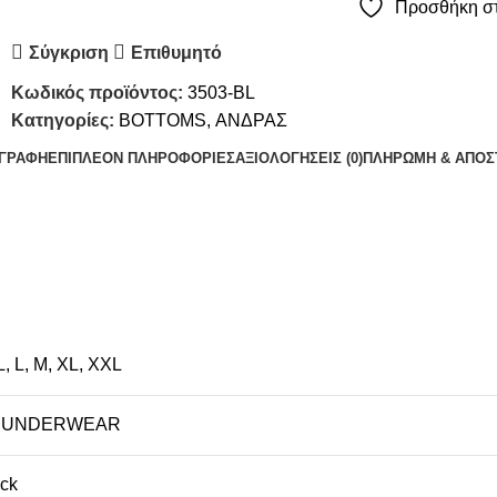
Προσθήκη στ
Σύγκριση
Επιθυμητό
Κωδικός προϊόντος:
3503-BL
Κατηγορίες:
BOTTOMS
,
ΑΝΔΡΑΣ
ΙΓΡΑΦΉ
ΕΠΙΠΛΈΟΝ ΠΛΗΡΟΦΟΡΊΕΣ
ΑΞΙΟΛΟΓΉΣΕΙΣ (0)
ΠΛΗΡΩΜΗ & ΑΠΟΣ
L
,
L
,
M
,
XL
,
XXL
 UNDERWEAR
ck