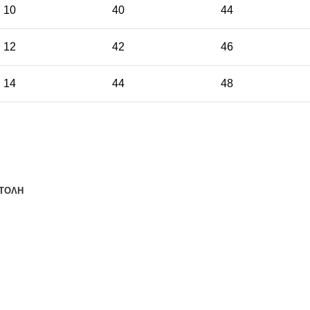
10
40
44
12
42
46
14
44
48
ΤΟΛΗ