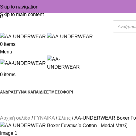
Skip to navigation
Skip to main content
0
0
items
Menu
0
items
Κατηγορίες
ΑΝΔΡΑΣ
ΓΥΝΑΙΚΑ
ΠΑΙΔΙ
ΣΕΤ
ΜΕΣΟΦΟΡΙ
Αρχική σελίδα
ΓΥΝΑΙΚΑ
Σλίπς
AA-UNDERWEAR Boxer Γυναι