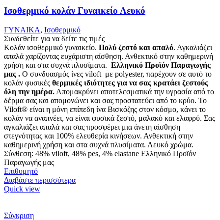
Ισοθερμικό κολάν Γυναικείο Λευκό
ΓΥΝΑΙΚΑ
,
Ισοθερμικό
Συνδεθείτε για να δείτε τις τιμές
Κολάν ισοθερμικό γυναικείο.
Πολύ ζεστό και απαλό
. Αγκαλιάζει
απαλά χαρίζοντας ευχάριστη αίσθηση. Ανθεκτικό στην καθημερινή
χρήση και στα συχνά πλυσίματα.
Ελληνικό Προϊόν Παραγωγής
μας .
Ο συνδυασμός ίνες viloft με polyester, παρέχουν σε αυτό το
κολάν φυσικές
θερμικές
ιδιότητες για να σας κρατάει ζεστούς
όλη την ημέρα.
Απομακρύνει αποτελεσματικά την υγρασία από το
δέρμα σας και απομονώνει και σας προστατεύει από το κρύο. Το
Viloft® είναι η μόνη επίπεδη ίνα Βισκόζης στον κόσμο, κάνει το
κολάν να αναπνέει, να είναι φυσικά ζεστό, μαλακό και ελαφρύ. Σας
αγκαλιάζει απαλά και σας προσφέρει μια άνετη αίσθηση
στεγνότητας και 100% ελευθερία κινήσεων. Ανθεκτική στην
καθημερινή χρήση και στα συχνά πλυσίματα. Λευκό χρώμα.
Σύνθεση: 48% viloft, 48% pes, 4% elastane Ελληνικό Προϊόν
Παραγωγής μας
Επιθυμητό
Διαβάστε περισσότερα
Quick view
Σύγκριση