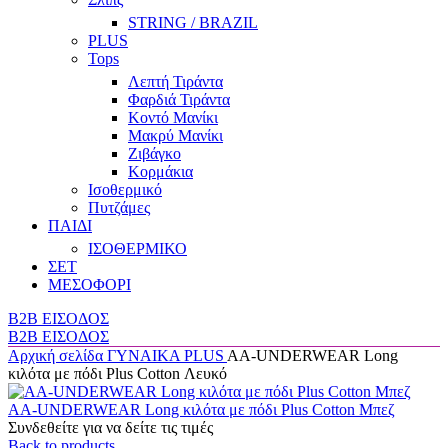
STRING / BRAZIL
PLUS
Tops
Λεπτή Τιράντα
Φαρδιά Τιράντα
Κοντό Μανίκι
Μακρύ Μανίκι
Ζιβάγκο
Κορμάκια
Ισοθερμικό
Πυτζάμες
ΠΑΙΔΙ
ΙΣΟΘΕΡΜΙΚΟ
ΣΕΤ
ΜΕΣΟΦΟΡΙ
B2B ΕΙΣΟΔΟΣ
B2B ΕΙΣΟΔΟΣ
Αρχική σελίδα
ΓΥΝΑΙΚΑ
PLUS
AA-UNDERWEAR Long
κιλότα με πόδι Plus Cotton Λευκό
AA-UNDERWEAR Long κιλότα με πόδι Plus Cotton Μπεζ
Συνδεθείτε για να δείτε τις τιμές
Back to products