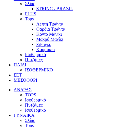
Σλίπς
STRING / BRAZIL
PLUS
Tops
Λεπτή Τιράντα
Φαρδιά Τιράντα
Κοντό Μανίκι
Μακρύ Μανίκι
Ζιβάγκο
Κορμάκια
Ισοθερμικό
Πυτζάμες
ΠΑΙΔΙ
ΙΣΟΘΕΡΜΙΚΟ
ΣΕΤ
ΜΕΣΟΦΟΡΙ
ΑΝΔΡΑΣ
TOPS
Ισοθερμικό
Πυτζάμες
Ισοθερμικό
ΓΥΝΑΙΚΑ
Σλίπς
Tops