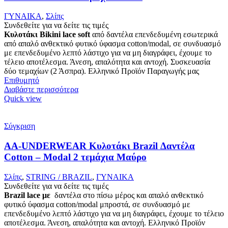
ΓΥΝΑΙΚΑ
,
Σλίπς
Συνδεθείτε για να δείτε τις τιμές
Κυλοτάκι Bikini lace soft
από δαντέλα επενδεδυμένη εσωτερικά
από απαλό ανθεκτικό φυτικό ύφασμα cotton/modal, σε συνδυασμό
με επενδεδυμένο λεπτό λάστιχο για να μη διαγράφει, έχουμε το
τέλειο αποτέλεσμα. Άνεση, απαλότητα και αντοχή. Συσκευασία
δύο τεμαχίων (2 Άσπρα). Ελληνικό Προϊόν Παραγωγής μας
Επιθυμητό
Διαβάστε περισσότερα
Quick view
Σύγκριση
AA-UNDERWEAR Κυλοτάκι Brazil Δαντέλα
Cotton – Modal 2 τεμάχια Μαύρο
Σλίπς
,
STRING / BRAZIL
,
ΓΥΝΑΙΚΑ
Συνδεθείτε για να δείτε τις τιμές
Brazil lace με
δαντέλα στο πίσω μέρος και απαλό ανθεκτικό
φυτικό ύφασμα cotton/modal μπροστά, σε συνδυασμό με
επενδεδυμένο λεπτό λάστιχο για να μη διαγράφει, έχουμε το τέλειο
αποτέλεσμα. Άνεση, απαλότητα και αντοχή. Ελληνικό Προϊόν