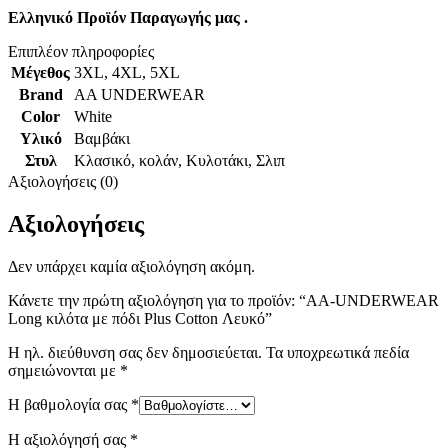
Ελληνικό Προϊόν Παραγωγής μας .
Επιπλέον πληροφορίες
Μέγεθος
3XL
,
4XL
,
5XL
Brand
AA UNDERWEAR
Color
White
Υλικό
Βαμβάκι
Στυλ
Κλασικό
,
κολάν
,
Κυλοτάκι
,
Σλιπ
Αξιολογήσεις (0)
Αξιολογήσεις
Δεν υπάρχει καμία αξιολόγηση ακόμη.
Κάνετε την πρώτη αξιολόγηση για το προϊόν: “AA-UNDERWEAR
Long κιλότα με πόδι Plus Cotton Λευκό”
Η ηλ. διεύθυνση σας δεν δημοσιεύεται.
Τα υποχρεωτικά πεδία
σημειώνονται με
*
Η βαθμολογία σας
*
Η αξιολόγησή σας
*