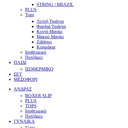
STRING / BRAZIL
PLUS
Tops
Λεπτή Τιράντα
Φαρδιά Τιράντα
Κοντό Μανίκι
Μακρύ Μανίκι
Ζιβάγκο
Κορμάκια
Ισοθερμικό
Πυτζάμες
ΠΑΙΔΙ
ΙΣΟΘΕΡΜΙΚΟ
ΣΕΤ
ΜΕΣΟΦΟΡΙ
ΑΝΔΡΑΣ
BOXER SLIP
PLUS
TOPS
Ισοθερμικό
Πυτζάμες
ΓΥΝΑΙΚΑ
Σλίπς