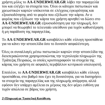
χρήστη μόλις το
AA-UNDERWEAR.GR
λάβει την παραγγελία
του και ελέγξει τα στοιχεία του. Όλοι οι κάτοχοι πιστωτικών και
χρεωστικών καρτών υπόκεινται σε ελέγχους εγκυρότητας και
εξουσιοδότησης από το φορέα που εξέδωσε την κάρτα. Αν ο
φορέας που εξέδωσε την κάρτα του χρήστη αρνηθεί να δώσει στο
AA-UNDERWEAR.GR
εξουσιοδότηση για την πληρωμή, δεν
μπορεί να θεωρηθεί το τελευταίο υπεύθυνο για τυχόν καθυστέρηση
ή μη παράδοση της παραγγελίας.
Το
AA-UNDERWEAR.GR
καταβάλλει κάθε εύλογη προσπάθεια
για να κάνει την ιστοσελίδα όσο το δυνατόν ασφαλέστερη.
Όλες οι συναλλαγές μέσω πιστωτικών καρτών στην ιστοσελίδα της
διεκπεραιώνονται χρησιμοποιώντας την τεχνολογία πληρωμών της
Τράπεζας Πειραιώς, οι οποίες κρυπτογραφούν τα στοιχεία της
κάρτας του χρήστη σε ασφαλές περιβάλλον κεντρικού υπολογιστή.
Επιπλέον, το
AA-UNDERWEAR.GR
καταβάλλει κάθε εύλογη
προσπάθεια, στο βαθμό που έχει τη δυνατότητα, για να διατηρήσει
τα στοιχεία της παραγγελίας και της πληρωμής απόρρητα, αλλά
εφόσον δεν υπάρχει αμέλεια εκ μέρους της δεν φέρει ευθύνη για
τυχόν απώλεια σε βάρος του χρήστη.
2) Πληρωμή με Τραπεζική Κατάθεση.