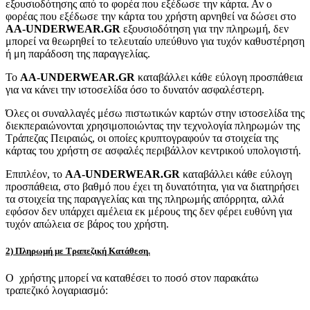
εξουσιοδότησης από το φορέα που εξέδωσε την κάρτα. Αν ο
φορέας που εξέδωσε την κάρτα του χρήστη αρνηθεί να δώσει στο
AA-UNDERWEAR.GR
εξουσιοδότηση για την πληρωμή, δεν
μπορεί να θεωρηθεί το τελευταίο υπεύθυνο για τυχόν καθυστέρηση
ή μη παράδοση της παραγγελίας.
Το
AA-UNDERWEAR.GR
καταβάλλει κάθε εύλογη προσπάθεια
για να κάνει την ιστοσελίδα όσο το δυνατόν ασφαλέστερη.
Όλες οι συναλλαγές μέσω πιστωτικών καρτών στην ιστοσελίδα της
διεκπεραιώνονται χρησιμοποιώντας την τεχνολογία πληρωμών της
Τράπεζας Πειραιώς, οι οποίες κρυπτογραφούν τα στοιχεία της
κάρτας του χρήστη σε ασφαλές περιβάλλον κεντρικού υπολογιστή.
Επιπλέον, το
AA-UNDERWEAR.GR
καταβάλλει κάθε εύλογη
προσπάθεια, στο βαθμό που έχει τη δυνατότητα, για να διατηρήσει
τα στοιχεία της παραγγελίας και της πληρωμής απόρρητα, αλλά
εφόσον δεν υπάρχει αμέλεια εκ μέρους της δεν φέρει ευθύνη για
τυχόν απώλεια σε βάρος του χρήστη.
2) Πληρωμή με Τραπεζική Κατάθεση.
Ο χρήστης μπορεί να καταθέσει το ποσό στον παρακάτω
τραπεζικό λογαριασμό: