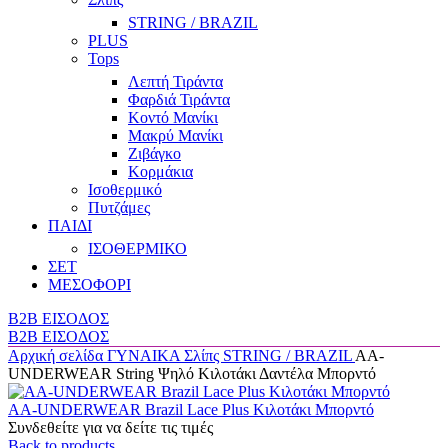
STRING / BRAZIL
PLUS
Tops
Λεπτή Τιράντα
Φαρδιά Τιράντα
Κοντό Μανίκι
Μακρύ Μανίκι
Ζιβάγκο
Κορμάκια
Ισοθερμικό
Πυτζάμες
ΠΑΙΔΙ
ΙΣΟΘΕΡΜΙΚΟ
ΣΕΤ
ΜΕΣΟΦΟΡΙ
B2B ΕΙΣΟΔΟΣ
B2B ΕΙΣΟΔΟΣ
Αρχική σελίδα
ΓΥΝΑΙΚΑ
Σλίπς
STRING / BRAZIL
AA-
UNDERWEAR String Ψηλό Κιλοτάκι Δαντέλα Μπορντό
AA-UNDERWEAR Brazil Lace Plus Κιλοτάκι Μπορντό
Συνδεθείτε για να δείτε τις τιμές
Back to products