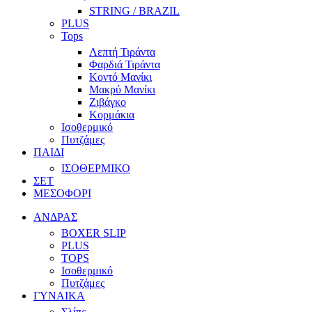
STRING / BRAZIL
PLUS
Tops
Λεπτή Τιράντα
Φαρδιά Τιράντα
Κοντό Μανίκι
Μακρύ Μανίκι
Ζιβάγκο
Κορμάκια
Ισοθερμικό
Πυτζάμες
ΠΑΙΔΙ
ΙΣΟΘΕΡΜΙΚΟ
ΣΕΤ
ΜΕΣΟΦΟΡΙ
ΑΝΔΡΑΣ
BOXER SLIP
PLUS
TOPS
Ισοθερμικό
Πυτζάμες
ΓΥΝΑΙΚΑ
Σλίπς