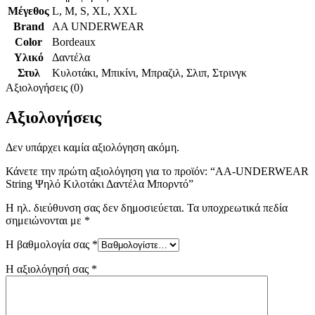
Μέγεθος
L
,
M
,
S
,
XL
,
XXL
Brand
AA UNDERWEAR
Color
Bordeaux
Υλικό
Δαντέλα
Στυλ
Κυλοτάκι
,
Μπικίνι
,
Μπραζιλ
,
Σλιπ
,
Στρινγκ
Αξιολογήσεις (0)
Αξιολογήσεις
Δεν υπάρχει καμία αξιολόγηση ακόμη.
Κάνετε την πρώτη αξιολόγηση για το προϊόν: “AA-UNDERWEAR
String Ψηλό Κιλοτάκι Δαντέλα Μπορντό”
Η ηλ. διεύθυνση σας δεν δημοσιεύεται.
Τα υποχρεωτικά πεδία
σημειώνονται με
*
Η βαθμολογία σας
*
Η αξιολόγησή σας
*