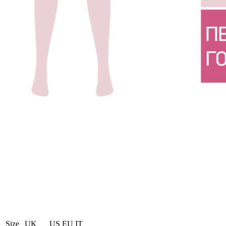
Size
UK
US
EU
ΙΤ