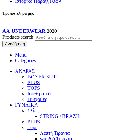
Ιστορικό Παραγγελιών
Τρόποι πληρωμής
AA-UNDERWEAR
2020
Products search
Αναζήτηση
Menu
Categories
ΑΝΔΡΑΣ
BOXER SLIP
PLUS
TOPS
Ισοθερμικό
Πυτζάμες
ΓΥΝΑΙΚΑ
Σλίπς
STRING / BRAZIL
PLUS
Tops
Λεπτή Τιράντα
Φαρδιά Τιράντα