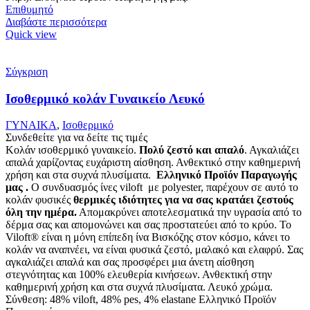
Επιθυμητό
Διαβάστε περισσότερα
Quick view
Σύγκριση
Ισοθερμικό κολάν Γυναικείο Λευκό
ΓΥΝΑΙΚΑ
,
Ισοθερμικό
Συνδεθείτε για να δείτε τις τιμές
Κολάν ισοθερμικό γυναικείο.
Πολύ ζεστό και απαλό
. Αγκαλιάζει
απαλά χαρίζοντας ευχάριστη αίσθηση. Ανθεκτικό στην καθημερινή
χρήση και στα συχνά πλυσίματα.
Ελληνικό Προϊόν Παραγωγής
μας .
Ο συνδυασμός ίνες viloft με polyester, παρέχουν σε αυτό το
κολάν φυσικές
θερμικές
ιδιότητες για να σας κρατάει ζεστούς
όλη την ημέρα.
Απομακρύνει αποτελεσματικά την υγρασία από το
δέρμα σας και απομονώνει και σας προστατεύει από το κρύο. Το
Viloft® είναι η μόνη επίπεδη ίνα Βισκόζης στον κόσμο, κάνει το
κολάν να αναπνέει, να είναι φυσικά ζεστό, μαλακό και ελαφρύ. Σας
αγκαλιάζει απαλά και σας προσφέρει μια άνετη αίσθηση
στεγνότητας και 100% ελευθερία κινήσεων. Ανθεκτική στην
καθημερινή χρήση και στα συχνά πλυσίματα. Λευκό χρώμα.
Σύνθεση: 48% viloft, 48% pes, 4% elastane Ελληνικό Προϊόν