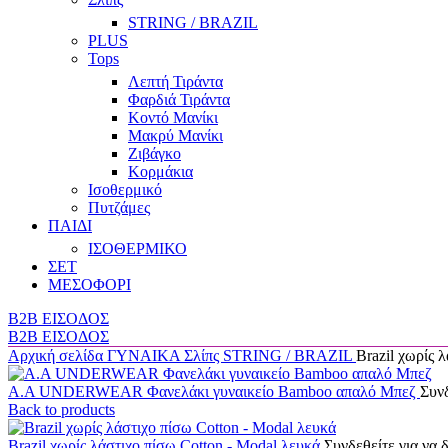
STRING / BRAZIL
PLUS
Tops
Λεπτή Τιράντα
Φαρδιά Τιράντα
Κοντό Μανίκι
Μακρύ Μανίκι
Ζιβάγκο
Κορμάκια
Ισοθερμικό
Πυτζάμες
ΠΑΙΔΙ
ΙΣΟΘΕΡΜΙΚΟ
ΣΕΤ
ΜΕΣΟΦΟΡΙ
B2B ΕΙΣΟΔΟΣ
B2B ΕΙΣΟΔΟΣ
Αρχική σελίδα
ΓΥΝΑΙΚΑ
Σλίπς
STRING / BRAZIL
Brazil χωρίς 
Α.A UNDERWEAR Φανελάκι γυναικείο Bamboo απαλό Μπεζ
Συνδ
Back to products
Brazil χωρίς λάστιχο πίσω Cotton - Modal λευκά
Συνδεθείτε για να δ