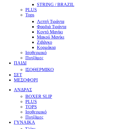
STRING / BRAZIL
PLUS
Tops
Λεπτή Τιράντα
Φαρδιά Τιράντα
Κοντό Μανίκι
Μακρύ Μανίκι
Ζιβάγκο
Κορμάκια
Ισοθερμικό
Πυτζάμες
ΠΑΙΔΙ
ΙΣΟΘΕΡΜΙΚΟ
ΣΕΤ
ΜΕΣΟΦΟΡΙ
ΑΝΔΡΑΣ
BOXER SLIP
PLUS
TOPS
Ισοθερμικό
Πυτζάμες
ΓΥΝΑΙΚΑ
Σλίπς