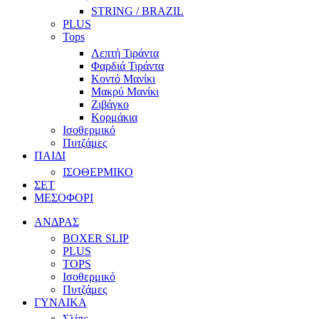
STRING / BRAZIL
PLUS
Tops
Λεπτή Τιράντα
Φαρδιά Τιράντα
Κοντό Μανίκι
Μακρύ Μανίκι
Ζιβάγκο
Κορμάκια
Ισοθερμικό
Πυτζάμες
ΠΑΙΔΙ
ΙΣΟΘΕΡΜΙΚΟ
ΣΕΤ
ΜΕΣΟΦΟΡΙ
ΑΝΔΡΑΣ
BOXER SLIP
PLUS
TOPS
Ισοθερμικό
Πυτζάμες
ΓΥΝΑΙΚΑ
Σλίπς