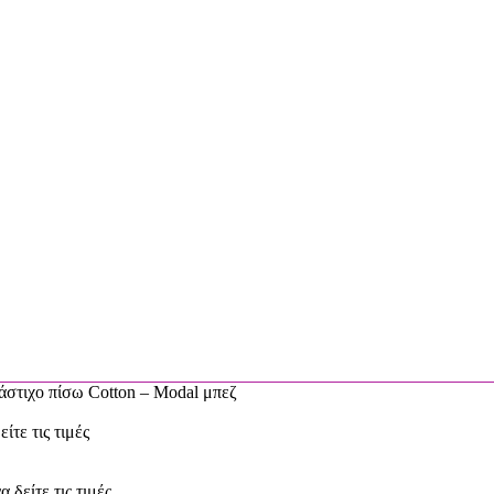
λάστιχο πίσω Cotton – Modal μπεζ
είτε τις τιμές
α δείτε τις τιμές