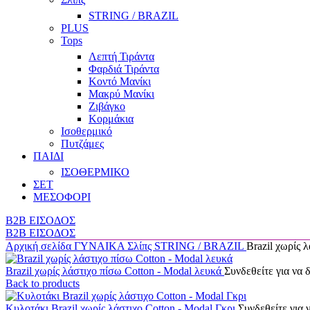
STRING / BRAZIL
PLUS
Tops
Λεπτή Τιράντα
Φαρδιά Τιράντα
Κοντό Μανίκι
Μακρύ Μανίκι
Ζιβάγκο
Κορμάκια
Ισοθερμικό
Πυτζάμες
ΠΑΙΔΙ
ΙΣΟΘΕΡΜΙΚΟ
ΣΕΤ
ΜΕΣΟΦΟΡΙ
B2B ΕΙΣΟΔΟΣ
B2B ΕΙΣΟΔΟΣ
Αρχική σελίδα
ΓΥΝΑΙΚΑ
Σλίπς
STRING / BRAZIL
Brazil χωρίς 
Brazil χωρίς λάστιχο πίσω Cotton - Modal λευκά
Συνδεθείτε για να δ
Back to products
Κυλοτάκι Brazil χωρίς λάστιχο Cotton - Modal Γκρι
Συνδεθείτε για ν