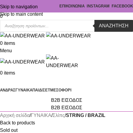
ΕΠΙΚΟΙΝΩΝΙΑ
INSTAGRAM
FACEBOOK
Skip to navigation
Skip to main content
0
ΑΝΑΖΉΤΗΣΗ
0
items
Menu
0
items
Κατηγορίες
ΑΝΔΡΑΣ
ΓΥΝΑΙΚΑ
ΠΑΙΔΙ
ΣΕΤ
ΜΕΣΟΦΟΡΙ
B2B ΕΙΣΟΔΟΣ
B2B ΕΙΣΟΔΟΣ
Αρχική σελίδα
ΓΥΝΑΙΚΑ
Σλίπς
STRING / BRAZIL
Back to products
Sold out