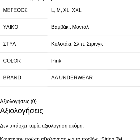
ΜΈΓΕΘΟΣ
L
,
M
,
XL
,
XXL
ΥΛΙΚΌ
Βαμβάκι
,
Μοντάλ
ΣΤΥΛ
Κυλοτάκι
,
Σλιπ
,
Στρινγκ
COLOR
Pink
BRAND
AA UNDERWEAR
Αξιολογήσεις (0)
Αξιολογήσεις
Δεν υπάρχει καμία αξιολόγηση ακόμη.
Κάνετε την πρώτη αξιολόγηση για το προϊόν: “String Tai