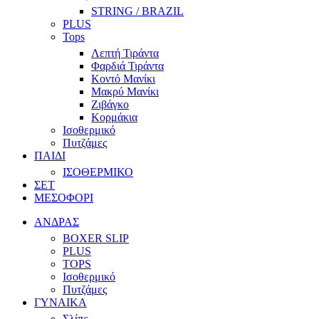
STRING / BRAZIL
PLUS
Tops
Λεπτή Τιράντα
Φαρδιά Τιράντα
Κοντό Μανίκι
Μακρύ Μανίκι
Ζιβάγκο
Κορμάκια
Ισοθερμικό
Πυτζάμες
ΠΑΙΔΙ
ΙΣΟΘΕΡΜΙΚΟ
ΣΕΤ
ΜΕΣΟΦΟΡΙ
ΑΝΔΡΑΣ
BOXER SLIP
PLUS
TOPS
Ισοθερμικό
Πυτζάμες
ΓΥΝΑΙΚΑ
Σλίπς