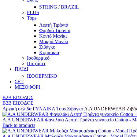
STRING / BRAZIL
PLUS
Tops
Λεπτή Τιράντα
Φαρδιά Τιράντα
Κοντό Μανίκι
Μακρύ Μανίκι
Ζιβάγκο
Κορμάκια
Ισοθερμικό
Πυτζάμες
ΠΑΙΔΙ
ΙΣΟΘΕΡΜΙΚΟ
ΣΕΤ
ΜΕΣΟΦΟΡΙ
B2B ΕΙΣΟΔΟΣ
B2B ΕΙΣΟΔΟΣ
Αρχική σελίδα
ΓΥΝΑΙΚΑ
Tops
Ζιβάγκο
Α.A UNDERWEAR Ζιβάγκο
Α.A UNDERWEAR Φανελάκι Λεπτή Τιράντα γυναικείο Cotton - M
Back to products
Α.A UNDERWEAR Μπλούζα Μακρυμάνικη Cotton - Modal Πράσ