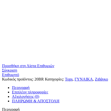
Προσθήκη στη Λίστα Επιθυμιών
Σύγκριση
Επιθυμητό
Κωδικός προϊόντος:
20BR
Κατηγορίες:
Tops
,
ΓΥΝΑΙΚΑ
,
Ζιβάγκο
Περιγραφή
Επιπλέον πληροφορίες
Αξιολογήσεις (0)
ΠΛΗΡΩΜΗ & ΑΠΟΣΤΟΛΗ
Περιγραφή