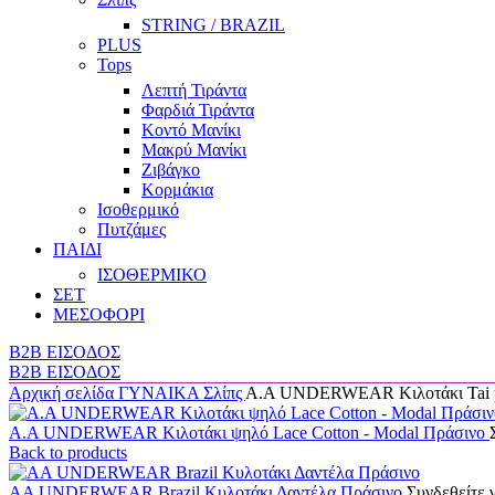
STRING / BRAZIL
PLUS
Tops
Λεπτή Τιράντα
Φαρδιά Τιράντα
Κοντό Μανίκι
Μακρύ Μανίκι
Ζιβάγκο
Κορμάκια
Ισοθερμικό
Πυτζάμες
ΠΑΙΔΙ
ΙΣΟΘΕΡΜΙΚΟ
ΣΕΤ
ΜΕΣΟΦΟΡΙ
B2B ΕΙΣΟΔΟΣ
B2B ΕΙΣΟΔΟΣ
Αρχική σελίδα
ΓΥΝΑΙΚΑ
Σλίπς
Α.A UNDERWEAR Κιλοτάκι Tai pl
A.A UNDERWEAR Κιλοτάκι ψηλό Lace Cotton - Modal Πράσινο
Back to products
AA UNDERWEAR Brazil Κυλοτάκι Δαντέλα Πράσινο
Συνδεθείτε γ