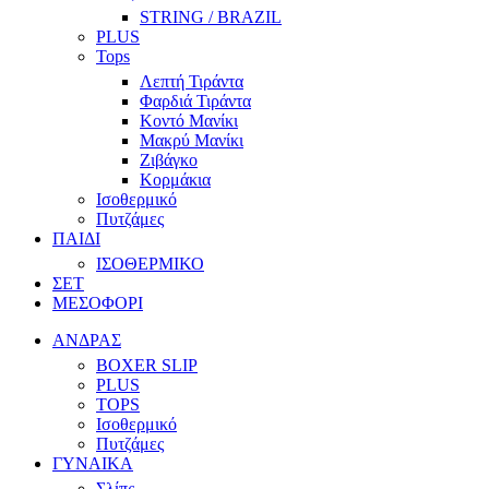
STRING / BRAZIL
PLUS
Tops
Λεπτή Τιράντα
Φαρδιά Τιράντα
Κοντό Μανίκι
Μακρύ Μανίκι
Ζιβάγκο
Κορμάκια
Ισοθερμικό
Πυτζάμες
ΠΑΙΔΙ
ΙΣΟΘΕΡΜΙΚΟ
ΣΕΤ
ΜΕΣΟΦΟΡΙ
ΑΝΔΡΑΣ
BOXER SLIP
PLUS
TOPS
Ισοθερμικό
Πυτζάμες
ΓΥΝΑΙΚΑ
Σλίπς