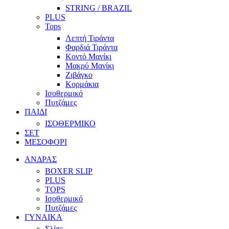
STRING / BRAZIL
PLUS
Tops
Λεπτή Τιράντα
Φαρδιά Τιράντα
Κοντό Μανίκι
Μακρύ Μανίκι
Ζιβάγκο
Κορμάκια
Ισοθερμικό
Πυτζάμες
ΠΑΙΔΙ
ΙΣΟΘΕΡΜΙΚΟ
ΣΕΤ
ΜΕΣΟΦΟΡΙ
ΑΝΔΡΑΣ
BOXER SLIP
PLUS
TOPS
Ισοθερμικό
Πυτζάμες
ΓΥΝΑΙΚΑ
Σλίπς