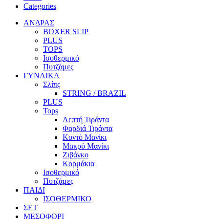
Categories
ΑΝΔΡΑΣ
BOXER SLIP
PLUS
TOPS
Ισοθερμικό
Πυτζάμες
ΓΥΝΑΙΚΑ
Σλίπς
STRING / BRAZIL
PLUS
Tops
Λεπτή Τιράντα
Φαρδιά Τιράντα
Κοντό Μανίκι
Μακρύ Μανίκι
Ζιβάγκο
Κορμάκια
Ισοθερμικό
Πυτζάμες
ΠΑΙΔΙ
ΙΣΟΘΕΡΜΙΚΟ
ΣΕΤ
ΜΕΣΟΦΟΡΙ