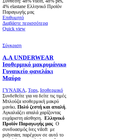
Σύνθεση: 48% viloft, 48% pes,
4% elastane Ελληνικό Προϊόν
Παραγωγής μας
Επιθυμητό
Διαβάστε περισσότερα
Quick view
Σύγκριση
Α.A UNDERWEAR
Ισοθερμικό μακρυμάνικο
Γυναικείο φανελάκι
Μαύρο
ΓΥΝΑΙΚΑ
,
Tops
,
Ισοθερμικό
Συνδεθείτε για να δείτε τις τιμές
Μπλούζα ισοθερμική μακρύ
μανίκι.
Πολύ ζεστή και απαλή
.
Αγκαλιάζει απαλά χαρίζοντας
ευχάριστη αίσθηση.
Ελληνικό
Προϊόν Παραγωγής μας
Ο
συνδυασμός ίνες viloft με
polyester, παρέχουν σε αυτό το