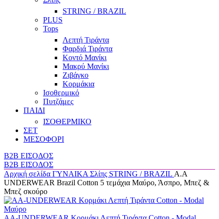
STRING / BRAZIL
PLUS
Tops
Λεπτή Τιράντα
Φαρδιά Τιράντα
Κοντό Μανίκι
Μακρύ Μανίκι
Ζιβάγκο
Κορμάκια
Ισοθερμικό
Πυτζάμες
ΠΑΙΔΙ
ΙΣΟΘΕΡΜΙΚΟ
ΣΕΤ
ΜΕΣΟΦΟΡΙ
B2B ΕΙΣΟΔΟΣ
B2B ΕΙΣΟΔΟΣ
Αρχική σελίδα
ΓΥΝΑΙΚΑ
Σλίπς
STRING / BRAZIL
Α.A
UNDERWEAR Brazil Cotton 5 τεμάχια Μαύρο, Άσπρο, Μπεζ &
Μπεζ σκούρο
AA-UNDERWEAR Κορμάκι Λεπτή Τιράντα Cotton - Modal