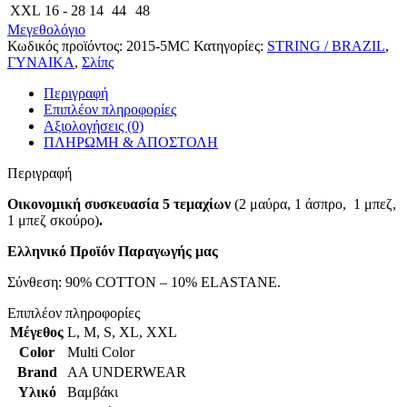
XXL
16 - 28
14
44
48
Μεγεθολόγιο
Κωδικός προϊόντος:
2015-5MC
Κατηγορίες:
STRING / BRAZIL
,
ΓΥΝΑΙΚΑ
,
Σλίπς
Περιγραφή
Επιπλέον πληροφορίες
Αξιολογήσεις (0)
ΠΛΗΡΩΜΗ & ΑΠΟΣΤΟΛΗ
Περιγραφή
Οικονομική συσκευασία 5 τεμαχίων
(2 μαύρα, 1 άσπρο, 1 μπεζ,
1 μπεζ σκούρο)
.
Ελληνικό Προϊόν Παραγωγής μας
Σύνθεση: 90% COTTON – 10% ELASTANE.
Επιπλέον πληροφορίες
Μέγεθος
L
,
M
,
S
,
XL
,
XXL
Color
Multi Color
Brand
AA UNDERWEAR
Υλικό
Βαμβάκι