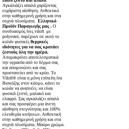
Πολύ ζεστό και απαλό
.
Αγκαλιάζει απαλά χαρίζοντας
ευχάριστη αίσθηση. Ανθεκτικό
στην καθημερινή χρήση και στα
συχνά πλυσίματα.
Ελληνικό
Προϊόν Παραγωγής μας .
Ο
συνδυασμός ίνες viloft με
polyester, παρέχουν σε αυτό το
κολάν φυσικές
θερμικές
ιδιότητες για να σας κρατάει
ζεστούς όλη την ημέρα.
Απομακρύνει αποτελεσματικά
την υγρασία από το δέρμα σας
και απομονώνει και σας
προστατεύει από το κρύο. Το
Viloft® είναι η μόνη επίπεδη ίνα
Βισκόζης στον κόσμο, κάνει το
κολάν να αναπνέει, να είναι
φυσικά ζεστό, μαλακό και
ελαφρύ. Σας αγκαλιάζει απαλά
και σας προσφέρει μια άνετη
αίσθηση στεγνότητας και 100%
ελευθερία κινήσεων. Ανθεκτική
στην καθημερινή χρήση και στα
συχνά πλυσίματα. Μαύρο χρώμα.