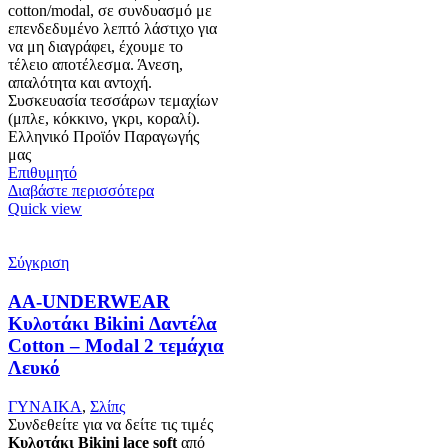
cotton/modal, σε συνδυασμό με
επενδεδυμένο λεπτό λάστιχο για
να μη διαγράφει, έχουμε το
τέλειο αποτέλεσμα. Άνεση,
απαλότητα και αντοχή.
Συσκευασία τεσσάρων τεμαχίων
(μπλε, κόκκινο, γκρι, κοραλί).
Ελληνικό Προϊόν Παραγωγής
μας
Επιθυμητό
Διαβάστε περισσότερα
Quick view
Σύγκριση
AA-UNDERWEAR
Κυλοτάκι Bikini Δαντέλα
Cotton – Modal 2 τεμάχια
Λευκό
ΓΥΝΑΙΚΑ
,
Σλίπς
Συνδεθείτε για να δείτε τις τιμές
Κυλοτάκι Bikini lace soft
από