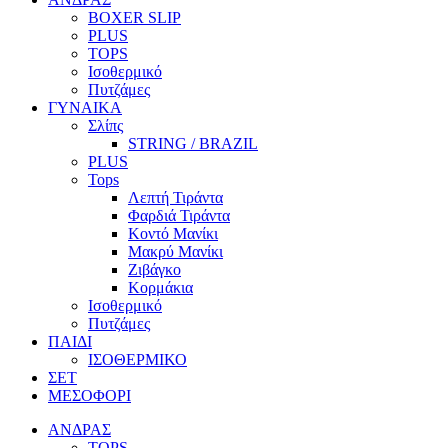
BOXER SLIP
PLUS
TOPS
Ισοθερμικό
Πυτζάμες
ΓΥΝΑΙΚΑ
Σλίπς
STRING / BRAZIL
PLUS
Tops
Λεπτή Τιράντα
Φαρδιά Τιράντα
Κοντό Μανίκι
Μακρύ Μανίκι
Ζιβάγκο
Κορμάκια
Ισοθερμικό
Πυτζάμες
ΠΑΙΔΙ
ΙΣΟΘΕΡΜΙΚΟ
ΣΕΤ
ΜΕΣΟΦΟΡΙ
ΑΝΔΡΑΣ
TOPS