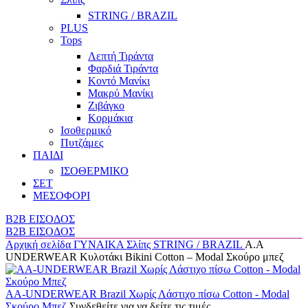
STRING / BRAZIL
PLUS
Tops
Λεπτή Τιράντα
Φαρδιά Τιράντα
Κοντό Μανίκι
Μακρύ Μανίκι
Ζιβάγκο
Κορμάκια
Ισοθερμικό
Πυτζάμες
ΠΑΙΔΙ
ΙΣΟΘΕΡΜΙΚΟ
ΣΕΤ
ΜΕΣΟΦΟΡΙ
B2B ΕΙΣΟΔΟΣ
B2B ΕΙΣΟΔΟΣ
Αρχική σελίδα
ΓΥΝΑΙΚΑ
Σλίπς
STRING / BRAZIL
Α.A
UNDERWEAR Κυλοτάκι Bikini Cotton – Modal Σκούρο μπεζ
AA-UNDERWEAR Brazil Χωρίς Λάστιχο πίσω Cotton - Modal
Σκούρο Μπεζ
Συνδεθείτε για να δείτε τις τιμές