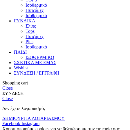
Ισοθερμικό
Πυτζάμες
Ισοθερμικό
ΓΥΝΑΙΚΑ
Σλίπς
Tops
Πυτζάμες
Plus
Ισοθερμικό
ΠΑΙΔΙ
ΙΣΟΘΕΡΜΙΚΟ
ΣΧΕΤΙΚΑ ΜΕ ΕΜΑΣ
Wishlist
ΣΥΝΔΕΣΗ / ΕΓΓΡΑΦΗ
Shopping cart
Close
ΣΥΝΔΕΣΗ
Close
Δεν έχετε λογαριασμό;
ΔΗΜΙΟΥΡΓΙΑ ΛΟΓΑΡΙΑΣΜΟΥ
Facebook
Instagram
Χρησιμοποιούμε cookies για να βελτιώσουμε την εμπειρία σας