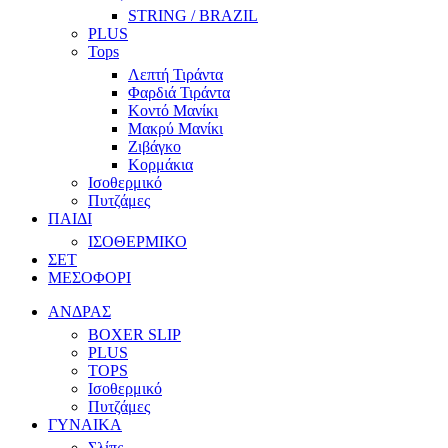
STRING / BRAZIL
PLUS
Tops
Λεπτή Τιράντα
Φαρδιά Τιράντα
Κοντό Μανίκι
Μακρύ Μανίκι
Ζιβάγκο
Κορμάκια
Ισοθερμικό
Πυτζάμες
ΠΑΙΔΙ
ΙΣΟΘΕΡΜΙΚΟ
ΣΕΤ
ΜΕΣΟΦΟΡΙ
ΑΝΔΡΑΣ
BOXER SLIP
PLUS
TOPS
Ισοθερμικό
Πυτζάμες
ΓΥΝΑΙΚΑ
Σλίπς