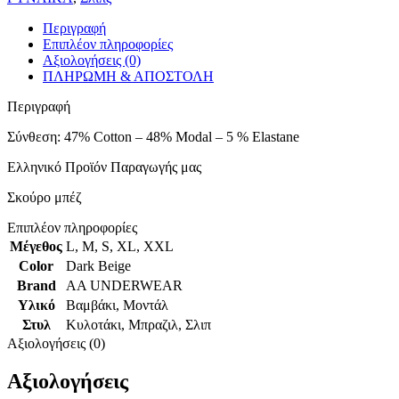
Περιγραφή
Επιπλέον πληροφορίες
Αξιολογήσεις (0)
ΠΛΗΡΩΜΗ & ΑΠΟΣΤΟΛΗ
Περιγραφή
Σύνθεση: 47% Cotton – 48% Modal – 5 % Elastane
Ελληνικό Προϊόν Παραγωγής μας
Σκούρο μπέζ
Επιπλέον πληροφορίες
Μέγεθος
L
,
M
,
S
,
XL
,
XXL
Color
Dark Beige
Brand
AA UNDERWEAR
Υλικό
Βαμβάκι
,
Μοντάλ
Στυλ
Κυλοτάκι
,
Μπραζιλ
,
Σλιπ
Αξιολογήσεις (0)
Αξιολογήσεις