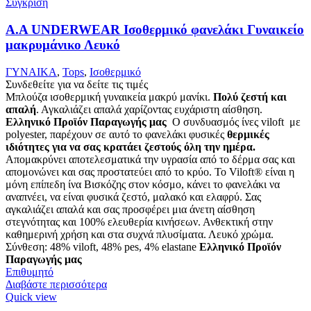
Σύγκριση
Α.A UNDERWEAR Ισοθερμικό φανελάκι Γυναικείο
μακρυμάνικο Λευκό
ΓΥΝΑΙΚΑ
,
Tops
,
Ισοθερμικό
Συνδεθείτε για να δείτε τις τιμές
Μπλούζα ισοθερμική γυναικεία μακρύ μανίκι.
Πολύ ζεστή και
απαλή
. Αγκαλιάζει απαλά χαρίζοντας ευχάριστη αίσθηση.
Ελληνικό Προϊόν Παραγωγής μας
Ο συνδυασμός ίνες viloft με
polyester, παρέχουν σε αυτό το φανελάκι φυσικές
θερμικές
ιδιότητες για να σας κρατάει ζεστούς όλη την ημέρα.
Απομακρύνει αποτελεσματικά την υγρασία από το δέρμα σας και
απομονώνει και σας προστατεύει από το κρύο. Το Viloft® είναι η
μόνη επίπεδη ίνα Βισκόζης στον κόσμο, κάνει το φανελάκι να
αναπνέει, να είναι φυσικά ζεστό, μαλακό και ελαφρύ. Σας
αγκαλιάζει απαλά και σας προσφέρει μια άνετη αίσθηση
στεγνότητας και 100% ελευθερία κινήσεων. Ανθεκτική στην
καθημερινή χρήση και στα συχνά πλυσίματα. Λευκό χρώμα.
Σύνθεση: 48% viloft, 48% pes, 4% elastane
Ελληνικό Προϊόν
Παραγωγής μας
Επιθυμητό
Διαβάστε περισσότερα
Quick view