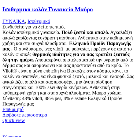
Ισοθερμικό κολάν Γυναικείο Μαύρο
ΓΥΝΑΙΚΑ
,
Ισοθερμικό
Συνδεθείτε για να δείτε τις τιμές
Κολάν ισοθερμικό γυναικείο.
Πολύ ζεστό και απαλό
. Αγκαλιάζει
απαλά χαρίζοντας ευχάριστη αίσθηση. Ανθεκτικό στην καθημερινή
χρήση και στα συχνά πλυσίματα.
Ελληνικό Προϊόν Παραγωγής
μας .
Ο συνδυασμός ίνες viloft με polyester, παρέχουν σε αυτό το
κολάν φυσικές
θερμικές
ιδιότητες για να σας κρατάει ζεστούς
όλη την ημέρα.
Απομακρύνει αποτελεσματικά την υγρασία από το
δέρμα σας και απομονώνει και σας προστατεύει από το κρύο. Το
Viloft® είναι η μόνη επίπεδη ίνα Βισκόζης στον κόσμο, κάνει το
κολάν να αναπνέει, να είναι φυσικά ζεστό, μαλακό και ελαφρύ. Σας
αγκαλιάζει απαλά και σας προσφέρει μια άνετη αίσθηση
στεγνότητας και 100% ελευθερία κινήσεων. Ανθεκτική στην
καθημερινή χρήση και στα συχνά πλυσίματα. Μαύρο χρώμα.
Σύνθεση: 48% viloft, 48% pes, 4% elastane Ελληνικό Προϊόν
Παραγωγής μας
Επιθυμητό
Διαβάστε περισσότερα
Quick view
Σύγκριση