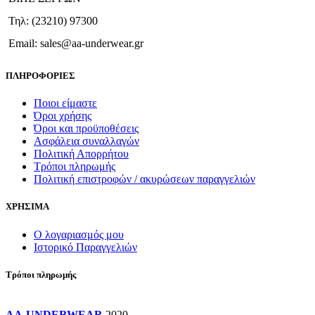
Τηλ: (23210) 97300
Email: sales@aa-underwear.gr
ΠΛΗΡΟΦΟΡΙΕΣ
Ποιοι είμαστε
Όροι χρήσης
Όροι και προϋποθέσεις
Ασφάλεια συναλλαγών
Πολιτική Απορρήτου
Τρόποι πληρωμής
Πολιτική επιστροφών / ακυρώσεων παραγγελιών
ΧΡΗΣΙΜΑ
Ο λογαριασμός μου
Ιστορικό Παραγγελιών
Τρόποι πληρωμής
AA-UNDERWEAR
2020