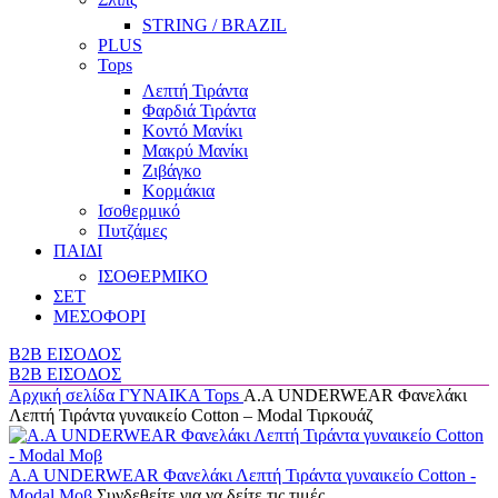
STRING / BRAZIL
PLUS
Tops
Λεπτή Τιράντα
Φαρδιά Τιράντα
Κοντό Μανίκι
Μακρύ Μανίκι
Ζιβάγκο
Κορμάκια
Ισοθερμικό
Πυτζάμες
ΠΑΙΔΙ
ΙΣΟΘΕΡΜΙΚΟ
ΣΕΤ
ΜΕΣΟΦΟΡΙ
B2B ΕΙΣΟΔΟΣ
B2B ΕΙΣΟΔΟΣ
Αρχική σελίδα
ΓΥΝΑΙΚΑ
Tops
Α.A UNDERWEAR Φανελάκι
Λεπτή Τιράντα γυναικείο Cotton – Modal Τιρκουάζ
Α.A UNDERWEAR Φανελάκι Λεπτή Τιράντα γυναικείο Cotton -
Modal Μοβ
Συνδεθείτε για να δείτε τις τιμές