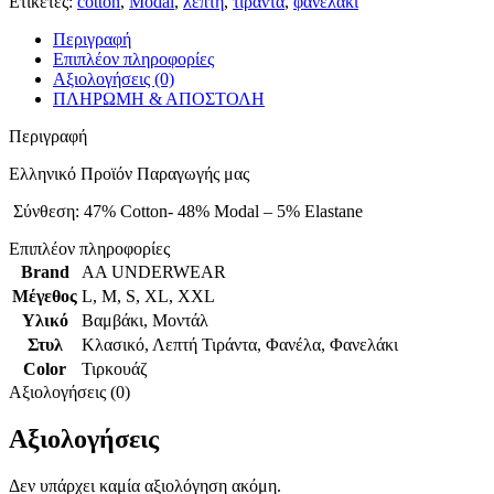
Ετικέτες:
cotton
,
Modal
,
λεπτή
,
τιράντα
,
φανελάκι
Περιγραφή
Επιπλέον πληροφορίες
Αξιολογήσεις (0)
ΠΛΗΡΩΜΗ & ΑΠΟΣΤΟΛΗ
Περιγραφή
Ελληνικό Προϊόν Παραγωγής μας
Σύνθεση: 47% Cotton- 48% Modal – 5% Elastane
Επιπλέον πληροφορίες
Brand
AA UNDERWEAR
Μέγεθος
L
,
M
,
S
,
XL
,
XXL
Υλικό
Βαμβάκι
,
Μοντάλ
Στυλ
Κλασικό
,
Λεπτή Τιράντα
,
Φανέλα
,
Φανελάκι
Color
Τιρκουάζ
Αξιολογήσεις (0)
Αξιολογήσεις
Δεν υπάρχει καμία αξιολόγηση ακόμη.