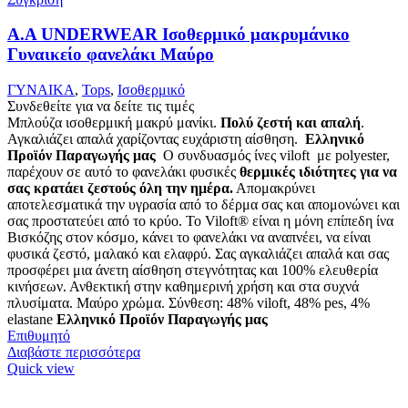
Α.A UNDERWEAR Ισοθερμικό μακρυμάνικο
Γυναικείο φανελάκι Μαύρο
ΓΥΝΑΙΚΑ
,
Tops
,
Ισοθερμικό
Συνδεθείτε για να δείτε τις τιμές
Μπλούζα ισοθερμική μακρύ μανίκι.
Πολύ ζεστή και απαλή
.
Αγκαλιάζει απαλά χαρίζοντας ευχάριστη αίσθηση.
Ελληνικό
Προϊόν Παραγωγής μας
Ο συνδυασμός ίνες viloft με polyester,
παρέχουν σε αυτό το φανελάκι φυσικές
θερμικές
ιδιότητες για να
σας κρατάει ζεστούς όλη την ημέρα.
Απομακρύνει
αποτελεσματικά την υγρασία από το δέρμα σας και απομονώνει και
σας προστατεύει από το κρύο. Το Viloft® είναι η μόνη επίπεδη ίνα
Βισκόζης στον κόσμο, κάνει το φανελάκι να αναπνέει, να είναι
φυσικά ζεστό, μαλακό και ελαφρύ. Σας αγκαλιάζει απαλά και σας
προσφέρει μια άνετη αίσθηση στεγνότητας και 100% ελευθερία
κινήσεων. Ανθεκτική στην καθημερινή χρήση και στα συχνά
πλυσίματα. Μαύρο χρώμα. Σύνθεση: 48% viloft, 48% pes, 4%
elastane
Ελληνικό Προϊόν Παραγωγής μας
Επιθυμητό
Διαβάστε περισσότερα
Quick view