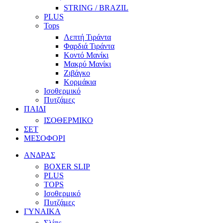
STRING / BRAZIL
PLUS
Tops
Λεπτή Τιράντα
Φαρδιά Τιράντα
Κοντό Μανίκι
Μακρύ Μανίκι
Ζιβάγκο
Κορμάκια
Ισοθερμικό
Πυτζάμες
ΠΑΙΔΙ
ΙΣΟΘΕΡΜΙΚΟ
ΣΕΤ
ΜΕΣΟΦΟΡΙ
ΑΝΔΡΑΣ
BOXER SLIP
PLUS
TOPS
Ισοθερμικό
Πυτζάμες
ΓΥΝΑΙΚΑ
Σλίπς