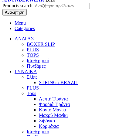
Products search
Αναζήτηση
Menu
Categories
ΑΝΔΡΑΣ
BOXER SLIP
PLUS
TOPS
Ισοθερμικό
Πυτζάμες
ΓΥΝΑΙΚΑ
Σλίπς
STRING / BRAZIL
PLUS
Tops
Λεπτή Τιράντα
Φαρδιά Τιράντα
Κοντό Μανίκι
Μακρύ Μανίκι
Ζιβάγκο
Κορμάκια
Ισοθερμικό