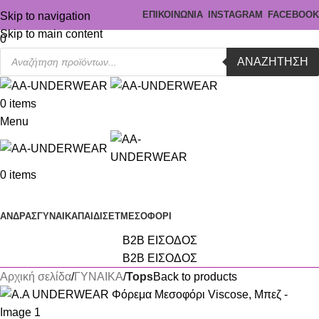
ΕΠΙΚΟΙΝΩΝΙΑ
INSTAGRAM
FACEBOOK
Skip to navigation
Skip to main content
0
ΑΝΑΖΉΤΗΣΗ
0
items
Menu
0
items
Κατηγορίες
ΑΝΔΡΑΣ
ΓΥΝΑΙΚΑ
ΠΑΙΔΙ
ΣΕΤ
ΜΕΣΟΦΟΡΙ
B2B ΕΙΣΟΔΟΣ
B2B ΕΙΣΟΔΟΣ
Αρχική σελίδα
ΓΥΝΑΙΚΑ
Tops
Back to products