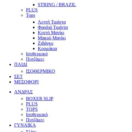
STRING / BRAZIL
PLUS
Tops
Λεπτή Τιράντα
Φαρδιά Τιράντα
Κοντό Μανίκι
Μακρύ Μανίκι
Ζιβάγκο
Κορμάκια
Ισοθερμικό
Πυτζάμες
ΠΑΙΔΙ
ΙΣΟΘΕΡΜΙΚΟ
ΣΕΤ
ΜΕΣΟΦΟΡΙ
ΑΝΔΡΑΣ
BOXER SLIP
PLUS
TOPS
Ισοθερμικό
Πυτζάμες
ΓΥΝΑΙΚΑ
Σλίπς