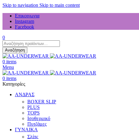
Skip to navigation
Skip to main content
Επικοινωνια
Instagram
Facebook
0
Products
search
Αναζήτηση
0
items
Menu
0
items
Κατηγορίες
ΑΝΔΡΑΣ
BOXER SLIP
PLUS
TOPS
Ισοθερμικό
Πυτζάμες
ΓΥΝΑΙΚΑ
Σλίπς