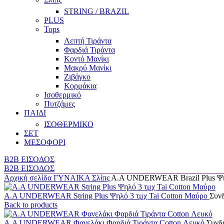
STRING / BRAZIL
PLUS
Tops
Λεπτή Τιράντα
Φαρδιά Τιράντα
Κοντό Μανίκι
Μακρύ Μανίκι
Ζιβάγκο
Κορμάκια
Ισοθερμικό
Πυτζάμες
ΠΑΙΔΙ
ΙΣΟΘΕΡΜΙΚΟ
ΣΕΤ
ΜΕΣΟΦΟΡΙ
B2B ΕΙΣΟΔΟΣ
B2B ΕΙΣΟΔΟΣ
Αρχική σελίδα
ΓΥΝΑΙΚΑ
Σλίπς
Α.A UNDERWEAR Brazil Plus Ψη
Α.A UNDERWEAR String Plus Ψηλό 3 τμχ Tai Cotton Μαύρο
Συνδ
Back to products
A.A UNDERWEAR Φανελάκι Φαρδιά Τιράντα Cotton Λευκό
Συνδε