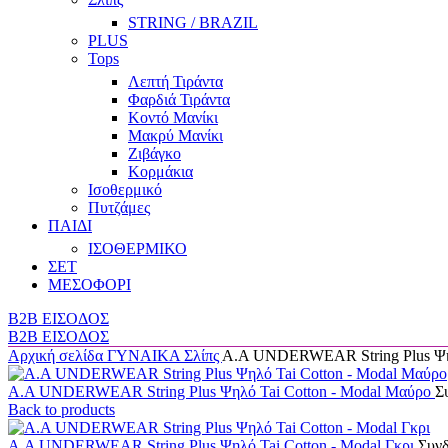
STRING / BRAZIL
PLUS
Tops
Λεπτή Τιράντα
Φαρδιά Τιράντα
Κοντό Μανίκι
Μακρύ Μανίκι
Ζιβάγκο
Κορμάκια
Ισοθερμικό
Πυτζάμες
ΠΑΙΔΙ
ΙΣΟΘΕΡΜΙΚΟ
ΣΕΤ
ΜΕΣΟΦΟΡΙ
B2B ΕΙΣΟΔΟΣ
B2B ΕΙΣΟΔΟΣ
Αρχική σελίδα
ΓΥΝΑΙΚΑ
Σλίπς
Α.A UNDERWEAR String Plus Ψηλ
Α.A UNDERWEAR String Plus Ψηλό Tai Cotton - Modal Μαύρο
Συ
Back to products
Α.A UNDERWEAR String Plus Ψηλό Tai Cotton - Modal Γκρι
Συνδ