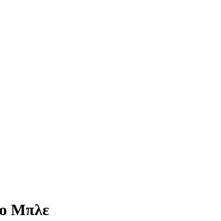
ρο Μπλε