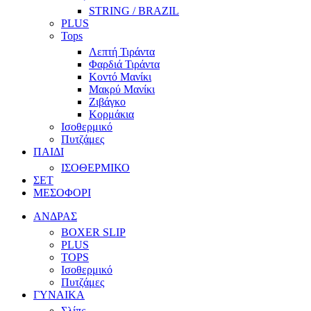
STRING / BRAZIL
PLUS
Tops
Λεπτή Τιράντα
Φαρδιά Τιράντα
Κοντό Μανίκι
Μακρύ Μανίκι
Ζιβάγκο
Κορμάκια
Ισοθερμικό
Πυτζάμες
ΠΑΙΔΙ
ΙΣΟΘΕΡΜΙΚΟ
ΣΕΤ
ΜΕΣΟΦΟΡΙ
ΑΝΔΡΑΣ
BOXER SLIP
PLUS
TOPS
Ισοθερμικό
Πυτζάμες
ΓΥΝΑΙΚΑ
Σλίπς