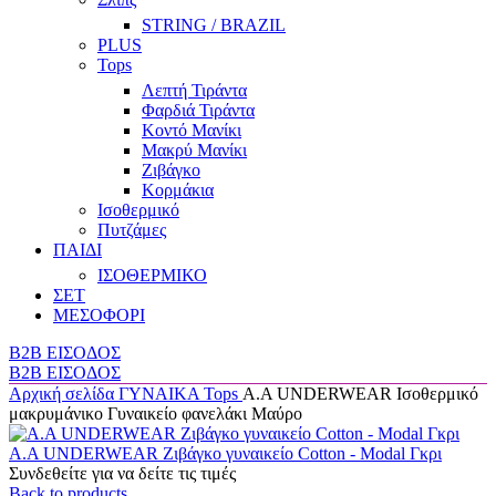
STRING / BRAZIL
PLUS
Tops
Λεπτή Τιράντα
Φαρδιά Τιράντα
Κοντό Μανίκι
Μακρύ Μανίκι
Ζιβάγκο
Κορμάκια
Ισοθερμικό
Πυτζάμες
ΠΑΙΔΙ
ΙΣΟΘΕΡΜΙΚΟ
ΣΕΤ
ΜΕΣΟΦΟΡΙ
B2B ΕΙΣΟΔΟΣ
B2B ΕΙΣΟΔΟΣ
Αρχική σελίδα
ΓΥΝΑΙΚΑ
Tops
Α.A UNDERWEAR Ισοθερμικό
μακρυμάνικο Γυναικείο φανελάκι Μαύρο
Α.A UNDERWEAR Ζιβάγκο γυναικείο Cotton - Modal Γκρι
Συνδεθείτε για να δείτε τις τιμές
Back to products