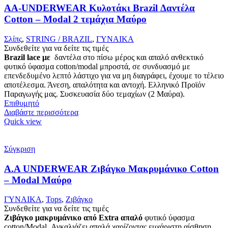
AA-UNDERWEAR Κυλοτάκι Brazil Δαντέλα
Cotton – Modal 2 τεμάχια Μαύρο
Σλίπς
,
STRING / BRAZIL
,
ΓΥΝΑΙΚΑ
Συνδεθείτε για να δείτε τις τιμές
Brazil lace με
δαντέλα στο πίσω μέρος και απαλό ανθεκτικό
φυτικό ύφασμα cotton/modal μπροστά, σε συνδυασμό με
επενδεδυμένο λεπτό λάστιχο για να μη διαγράφει, έχουμε το τέλειο
αποτέλεσμα. Άνεση, απαλότητα και αντοχή. Ελληνικό Προϊόν
Παραγωγής μας. Συσκευασία δύο τεμαχίων (2 Μαύρα).
Επιθυμητό
Διαβάστε περισσότερα
Quick view
Σύγκριση
Α.A UNDERWEAR Ζιβάγκο Μακρυμάνικο Cotton
– Modal Μαύρο
ΓΥΝΑΙΚΑ
,
Tops
,
Ζιβάγκο
Συνδεθείτε για να δείτε τις τιμές
Ζιβάγκο μακρυμάνικο από Extra απαλό
φυτικό ύφασμα
cotton/Modal. Αγκαλιάζει απαλά χαρίζοντας ευχάριστη αίσθηση.