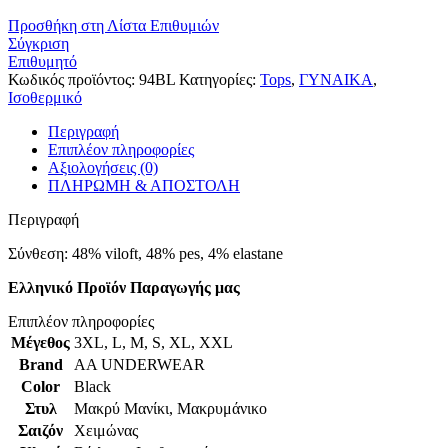
Προσθήκη στη Λίστα Επιθυμιών
Σύγκριση
Επιθυμητό
Κωδικός προϊόντος:
94BL
Κατηγορίες:
Tops
,
ΓΥΝΑΙΚΑ
,
Ισοθερμικό
Περιγραφή
Επιπλέον πληροφορίες
Αξιολογήσεις (0)
ΠΛΗΡΩΜΗ & ΑΠΟΣΤΟΛΗ
Περιγραφή
Σύνθεση: 48% viloft, 48% pes, 4% elastane
Ελληνικό Προϊόν Παραγωγής μας
Επιπλέον πληροφορίες
Μέγεθος
3XL
,
L
,
M
,
S
,
XL
,
XXL
Brand
AA UNDERWEAR
Color
Black
Στυλ
Μακρύ Μανίκι
,
Μακρυμάνικο
Σαιζόν
Χειμώνας