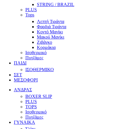
STRING / BRAZIL
PLUS
Tops
Λεπτή Τιράντα
Φαρδιά Τιράντα
Κοντό Μανίκι
Μακρύ Μανίκι
Ζιβάγκο
Κορμάκια
Ισοθερμικό
Πυτζάμες
ΠΑΙΔΙ
ΙΣΟΘΕΡΜΙΚΟ
ΣΕΤ
ΜΕΣΟΦΟΡΙ
ΑΝΔΡΑΣ
BOXER SLIP
PLUS
TOPS
Ισοθερμικό
Πυτζάμες
ΓΥΝΑΙΚΑ
Σλίπς