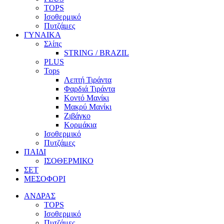
TOPS
Ισοθερμικό
Πυτζάμες
ΓΥΝΑΙΚΑ
Σλίπς
STRING / BRAZIL
PLUS
Tops
Λεπτή Τιράντα
Φαρδιά Τιράντα
Κοντό Μανίκι
Μακρύ Μανίκι
Ζιβάγκο
Κορμάκια
Ισοθερμικό
Πυτζάμες
ΠΑΙΔΙ
ΙΣΟΘΕΡΜΙΚΟ
ΣΕΤ
ΜΕΣΟΦΟΡΙ
ΑΝΔΡΑΣ
TOPS
Ισοθερμικό
Πυτζάμες