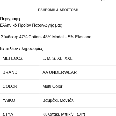
ΠΛΗΡΩΜΗ & ΑΠΟΣΤΟΛΗ
Περιγραφή
Ελληνικό Προϊόν Παραγωγής μας
Σύνθεση: 47% Cotton- 48% Modal – 5% Elastane
Επιπλέον πληροφορίες
ΜΈΓΕΘΟΣ
L
,
M
,
S
,
XL
,
XXL
BRAND
AA UNDERWEAR
COLOR
Multi Color
ΥΛΙΚΌ
Βαμβάκι
,
Μοντάλ
ΣΤΥΛ
Κυλοτάκι
,
Μπικίνι
,
Σλιπ