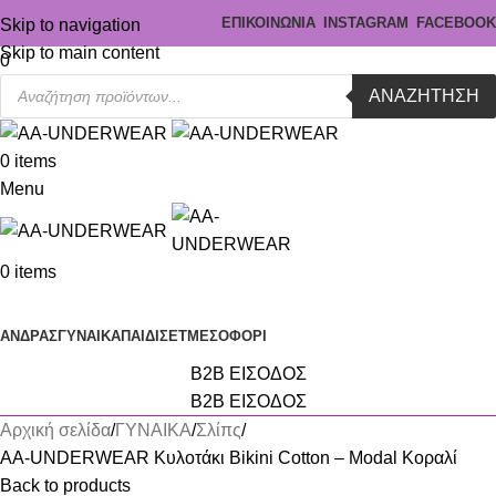
ΕΠΙΚΟΙΝΩΝΙΑ
INSTAGRAM
FACEBOOK
Skip to navigation
Skip to main content
0
ΑΝΑΖΉΤΗΣΗ
0
items
Menu
0
items
Κατηγορίες
ΑΝΔΡΑΣ
ΓΥΝΑΙΚΑ
ΠΑΙΔΙ
ΣΕΤ
ΜΕΣΟΦΟΡΙ
B2B ΕΙΣΟΔΟΣ
B2B ΕΙΣΟΔΟΣ
Αρχική σελίδα
ΓΥΝΑΙΚΑ
Σλίπς
AA-UNDERWEAR Κυλοτάκι Bikini Cotton – Modal Κοραλί
Back to products