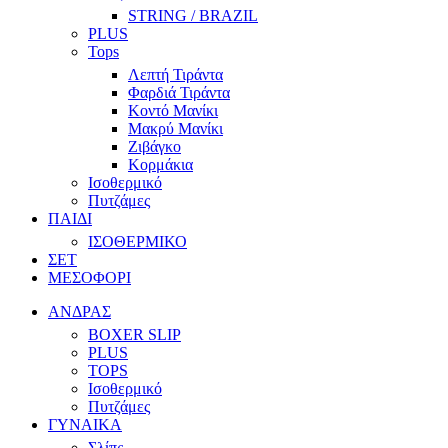
STRING / BRAZIL
PLUS
Tops
Λεπτή Τιράντα
Φαρδιά Τιράντα
Κοντό Μανίκι
Μακρύ Μανίκι
Ζιβάγκο
Κορμάκια
Ισοθερμικό
Πυτζάμες
ΠΑΙΔΙ
ΙΣΟΘΕΡΜΙΚΟ
ΣΕΤ
ΜΕΣΟΦΟΡΙ
ΑΝΔΡΑΣ
BOXER SLIP
PLUS
TOPS
Ισοθερμικό
Πυτζάμες
ΓΥΝΑΙΚΑ
Σλίπς