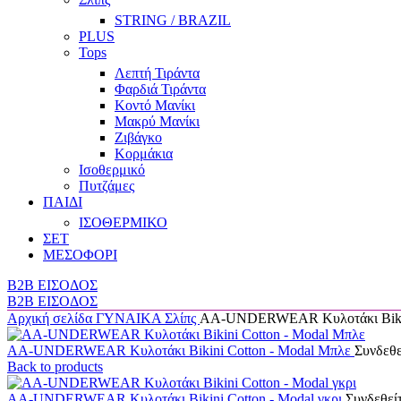
STRING / BRAZIL
PLUS
Tops
Λεπτή Τιράντα
Φαρδιά Τιράντα
Κοντό Μανίκι
Μακρύ Μανίκι
Ζιβάγκο
Κορμάκια
Ισοθερμικό
Πυτζάμες
ΠΑΙΔΙ
ΙΣΟΘΕΡΜΙΚΟ
ΣΕΤ
ΜΕΣΟΦΟΡΙ
B2B ΕΙΣΟΔΟΣ
B2B ΕΙΣΟΔΟΣ
Αρχική σελίδα
ΓΥΝΑΙΚΑ
Σλίπς
AA-UNDERWEAR Κυλοτάκι Bikini
AA-UNDERWEAR Κυλοτάκι Bikini Cotton - Modal Μπλε
Συνδεθεί
Back to products
AA-UNDERWEAR Κυλοτάκι Bikini Cotton - Modal γκρι
Συνδεθείτ